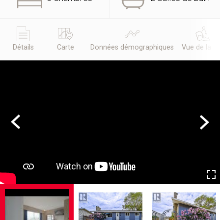
Détails
Carte
Données démographiques
Vue de la r
Previous
Next