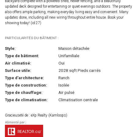
backyard complete with a powered shed, newer fencing, and a beautifully
updated deck designed for entertaining or quiet evenings outdoors. The property
also offers ample parking, making everyday living easy and convenient. Many
updates done, including all new wiring throughout entire house. Book your
showing today! (id:27)
PARTICULARITÉS DU BÂTIMENT :
Style:
Maison détachée
Type de bâtiment:
Unifamiliale
Air climatisé:
Oui
Surface utile:
2028 sqft Pieds carrés
Type d'architecture:
Ranch
Type de construction:
Isolée
Type de chauffage:
Air pulsé
Type de climatisation:
Climatisation centrale
Gracieuseté de : eXp Realty (Kamloops)