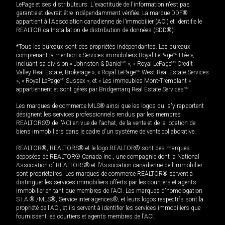
LePage et ses distributeurs. L'exactitude de l'information n'est pas
garantie et devrait être indépendamment vérifiée. La marque DDF®
appartient à l'Association canadienne de l’immobilier (ACI) et identifie le
REALTOR.ca Installation de distribution de données (SDD®).
*Tous les bureaux sont des propriétés indépendantes. Les bureaux
comprenant la mention « Services immobiliers Royal LePage
MD
Ltée »,
incluant sa division « Johnston & Daniel
MD
», « Royal LePage
MD
Credit
Valley Real Estate, Brokerage », « Royal LePage
MD
West Real Estate Services
», « Royal LePage
MD
Sussex », et « Les immeubles Mont-Tremblant »
appartiennent et sont gérés par Bridgemarq Real Estate Services
MD
.
Les marques de commerce MLS® ainsi que les logos qui s'y rapportent
désignent les services professionnels rendus par les membres
REALTORS® de l'ACI en vue de l'achat, de la vente et de la location de
biens immobiliers dans le cadre d'un système de vente collaborative.
REALTOR®, REALTORS® et le logo REALTOR® sont des marques
déposées de REALTOR® Canada Inc., une compagnie dont la National
Association of REALTORS® et l'Association canadienne de l’immobilier
sont propriétaires. Les marques de commerce REALTOR® servent à
distinguer les services immobiliers offerts par les courtiers et agents
immobilier en tant que membres de l'ACI. Les marques d'homologation
S.I.A.® /MLS®, Service inter-agences®, et leurs logos respectifs sont la
propriété de l'ACI, et ils servent à identifier les services immobiliers que
fournissent les courtiers et agents membres de l'ACI.