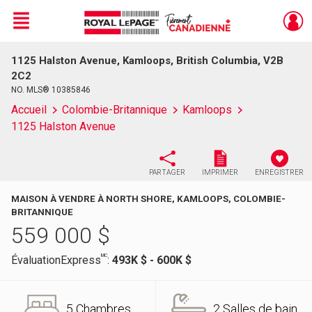
Menu
1125 Halston Avenue, Kamloops, British Columbia, V2B
Live
En Direct
2C2
NO. MLS® 10385846
Accueil
Colombie-Britannique
Kamloops
1125 Halston Avenue
PARTAGER
IMPRIMER
ENREGISTRER
MAISON À VENDRE À NORTH SHORE, KAMLOOPS, COLOMBIE-
BRITANNIQUE
559 000
$
MC
ÉvaluationExpress
:
493K $ - 600K $
5 Chambres
2 Salles de bain