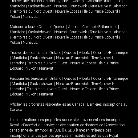
Trouver une maison
Ontario
|
Québec
|
Alberta
|
Colombie-Britannique
|
Manitoba
|
Saskatchewan
|
Nouveau-Brunswick
|
Terre-Neuve-et-Labrador
|
Territoires du Nord-Ouest
|
Nouvelle-Écosse
|
Île-du-Prince-Édouard
|
Yukon
|
Nunavut
.
Maisons à louer -
Ontario
|
Québec
|
Alberta
|
Colombie-Britannique
|
Manitoba
|
Saskatchewan
|
Nouveau-Brunswick
|
Terre-Neuve-et-Labrador
|
Territoires du Nord-Ouest
|
Nouvelle-Écosse
|
Île-du-Prince-Édouard
|
Yukon
|
Nunavut
.
Trouver des courtiers en
Ontario
|
Québec
|
Alberta
|
Colombie-Britannique
|
Manitoba
|
Saskatchewan
|
Nouveau-Brunswick
|
Terre-Neuve-et-
Labrador
|
Territoires du Nord-Ouest
|
Nouvelle-Écosse
|
Île-du-Prince-
Édouard
|
Yukon
|
Nunavut
Parcourir les bureaux en
Ontario
|
Québec
|
Alberta
|
Colombie-Britannique
|
Manitoba
|
Saskatchewan
|
Nouveau-Brunswick
|
Terre-Neuve-et-
Labrador
|
Territoires du Nord-Ouest
|
Nouvelle-Écosse
|
Île-du-Prince-
Édouard
|
Yukon
|
Nunavut
Afficher les propriétés résidentielles au Canada
|
Dernières inscriptions au
Canada
Les informations des propriétés sur ce site proviennent des inscriptions
Royal LePage
MD
et du service de distribution de données de l'Association
canadienne de l’immobilier (SDD®). SDD® met en référence des
inscriptions tenues par des agences immobilières autres que Royal