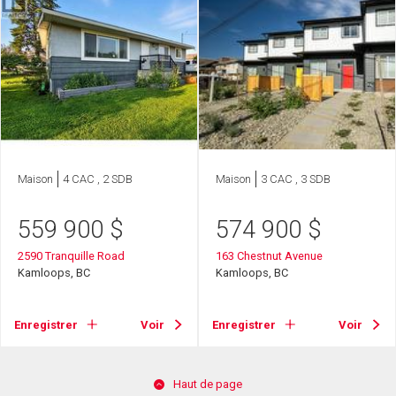
Maison
4 CAC , 2 SDB
Maison
3 CAC , 3 SDB
559 900
$
574 900
$
2590 Tranquille Road
163 Chestnut Avenue
Kamloops, BC
Kamloops, BC
Enregistrer
Voir
Enregistrer
Voir
Haut de page