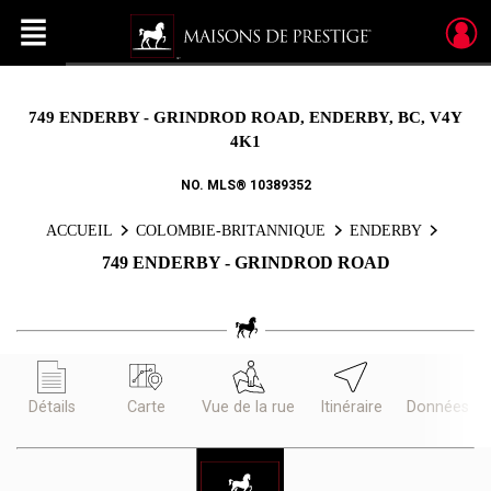
Menu
Live
En Direct
749 ENDERBY - GRINDROD ROAD, ENDERBY, BC, V4Y
4K1
NO. MLS® 10389352
ACCUEIL
COLOMBIE-BRITANNIQUE
ENDERBY
749 ENDERBY - GRINDROD ROAD
Détails
Carte
Vue de la rue
Itinéraire
Données d