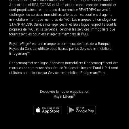
déposées de REALTOR® Canada Inc., une compagnie dont la National
Association of REALTORS® et l'Association canadienne de l’immobilier
sont propriétaires. Les marques de commerce REALTOR® servent à
distinguer les services immobiliers offerts par les courtiers et agents
immobilier en tant que membres de l'ACI. Les marques d'homologation
S.I.A.® /MLS®, Service inter-agences®, et leurs logos respectifs sont la
propriété de l'ACI, et ils servent à identifier les services immobiliers que
fournissent les courtiers et agents membres de l'ACI.
Royal LePage
MD
est une marque de commerce déposée de la Banque
Royale du Canada, utilisée sous licence par les Services immobiliers
Bridgemarq
MD
.
Bridgemarq
MD
et ses logos / Services immobiliers Bridgemarq
MD
sont des
marques de commerce déposées de Residential Income Fund L.P. et sont
utilisées sous licence par Services immobiliers Bridgemarq
MD
Inc.
Découvrez la nouvelle application
MD
Royal LePage
2 050 000
$
Planifier une visite
Demander plus d'information