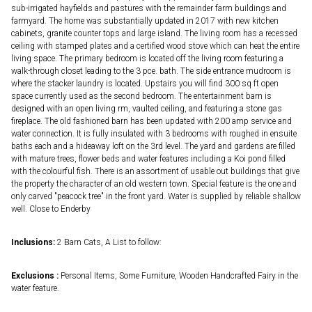
sub-irrigated hayfields and pastures with the remainder farm buildings and
farmyard. The home was substantially updated in 2017 with new kitchen
cabinets, granite counter tops and large island. The living room has a recessed
ceiling with stamped plates and a certified wood stove which can heat the entire
living space. The primary bedroom is located off the living room featuring a
walk-through closet leading to the 3 pce. bath. The side entrance mudroom is
where the stacker laundry is located. Upstairs you will find 300 sq ft open
space currently used as the second bedroom. The entertainment barn is
designed with an open living rm, vaulted ceiling, and featuring a stone gas
fireplace. The old fashioned barn has been updated with 200 amp service and
water connection. It is fully insulated with 3 bedrooms with roughed in ensuite
baths each and a hideaway loft on the 3rd level. The yard and gardens are filled
with mature trees, flower beds and water features including a Koi pond filled
with the colourful fish. There is an assortment of usable out buildings that give
the property the character of an old western town. Special feature is the one and
only carved "peacock tree" in the front yard. Water is supplied by reliable shallow
well. Close to Enderby
Inclusions:
2 Barn Cats, A List to follow:
Exclusions :
Personal Items, Some Furniture, Wooden Handcrafted Fairy in the
water feature.