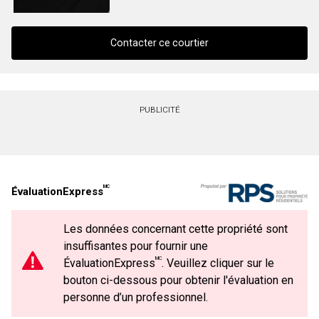
(Optionnel)
Message
Contacter ce courtier
Contacter ce courtier
PUBLICITÉ
Prénom
et
Nom
Courriel
MC
ÉvaluationExpress
Téléphone
(Optionnel)
Les données concernant cette propriété sont
Message
insuffisantes pour fournir une
En cliquant sur le bouton « soumettre », vous consentez à nos conditions d'utilisation et
MC
vous nous fournissez l'autorisation écrite de communiquer avec vous.
ÉvaluationExpress
. Veuillez cliquer sur le
bouton ci-dessous pour obtenir l'évaluation en
personne d’un professionnel.