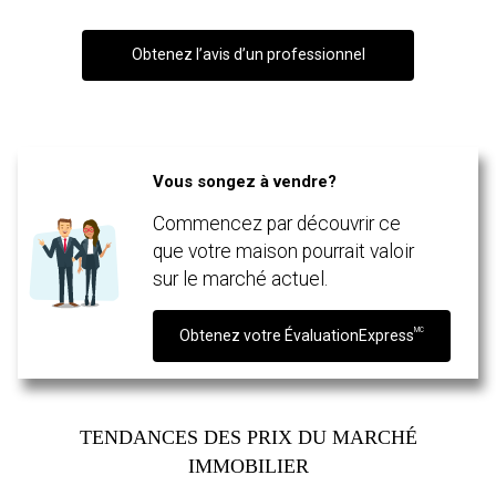
Obtenez l’avis d’un professionnel
Vous songez à vendre?
En cliquant sur le bouton « soumettre », vous consentez à nos conditions d'utilisation et
Commencez par découvrir ce
vous nous fournissez l'autorisation écrite de communiquer avec vous.
que votre maison pourrait valoir
sur le marché actuel.
MC
Obtenez votre ÉvaluationExpress
TENDANCES DES PRIX DU MARCHÉ
IMMOBILIER