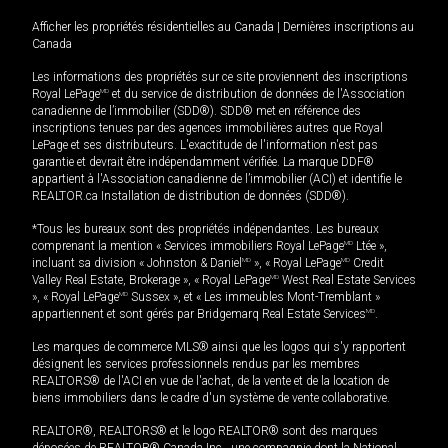
Afficher les propriétés résidentielles au Canada
|
Dernières inscriptions au
Canada
Les informations des propriétés sur ce site proviennent des inscriptions
Royal LePage
MD
et du service de distribution de données de l'Association
canadienne de l’immobilier (SDD®). SDD® met en référence des
inscriptions tenues par des agences immobilières autres que Royal
LePage et ses distributeurs. L'exactitude de l'information n'est pas
garantie et devrait être indépendamment vérifiée. La marque DDF®
appartient à l'Association canadienne de l’immobilier (ACI) et identifie le
REALTOR.ca Installation de distribution de données (SDD®).
*Tous les bureaux sont des propriétés indépendantes. Les bureaux
comprenant la mention « Services immobiliers Royal LePage
MD
Ltée »,
incluant sa division « Johnston & Daniel
MD
», « Royal LePage
MD
Credit
Valley Real Estate, Brokerage », « Royal LePage
MD
West Real Estate Services
», « Royal LePage
MD
Sussex », et « Les immeubles Mont-Tremblant »
appartiennent et sont gérés par Bridgemarq Real Estate Services
MD
.
Les marques de commerce MLS® ainsi que les logos qui s'y rapportent
désignent les services professionnels rendus par les membres
REALTORS® de l'ACI en vue de l'achat, de la vente et de la location de
biens immobiliers dans le cadre d'un système de vente collaborative.
REALTOR®, REALTORS® et le logo REALTOR® sont des marques