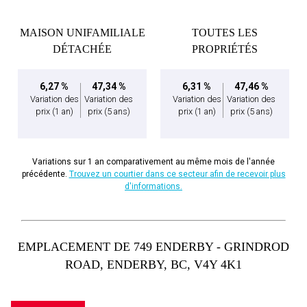
MAISON UNIFAMILIALE
TOUTES LES
DÉTACHÉE
PROPRIÉTÉS
6,27 %
47,34 %
6,31 %
47,46 %
Variation des
Variation des
Variation des
Variation des
prix
(1 an)
prix
(5 ans)
prix
(1 an)
prix
(5 ans)
Variations sur 1 an comparativement au même mois de l'année
précédente.
Trouvez un courtier dans ce secteur afin de recevoir plus
d'informations.
EMPLACEMENT DE 749 ENDERBY - GRINDROD
ROAD, ENDERBY, BC, V4Y 4K1