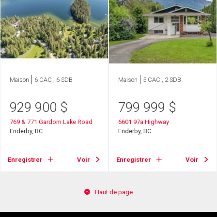
Maison
6 CAC , 6 SDB
Maison
5 CAC , 2 SDB
929 900
$
799 999
$
769 & 771 Gardom Lake Road
6601 97a Highway
Enderby, BC
Enderby, BC
Enregistrer
Voir
Enregistrer
Voir
Haut de page