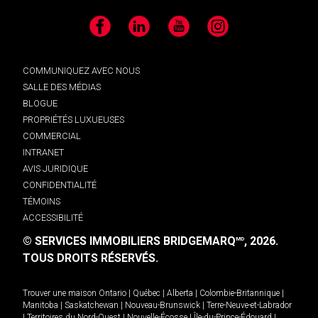
Facebook
LinkedIn
YouTube
Instagram
COMMUNIQUEZ AVEC NOUS
SALLE DES MÉDIAS
BLOGUE
PROPRIÉTÉS LUXUEUSES
COMMERCIAL
INTRANET
AVIS JURIDIQUE
CONFIDENTIALITÉ
TÉMOINS
ACCESSIBILITÉ
© SERVICES IMMOBILIERS BRIDGEMARQ
, 2026.
MD
TOUS DROITS RÉSERVÉS.
Trouver une maison
Ontario
|
Québec
|
Alberta
|
Colombie-Britannique
|
Manitoba
|
Saskatchewan
|
Nouveau-Brunswick
|
Terre-Neuve-et-Labrador
|
Territoires du Nord-Ouest
|
Nouvelle-Écosse
|
Île-du-Prince-Édouard
|