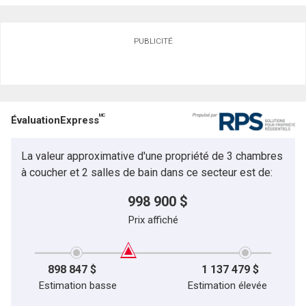
Demander des infos sur cette inscription
PUBLICITÉ
Prénom
et
Nom
Courriel
MC
ÉvaluationExpress
Téléphone
(Optionnel)
La valeur approximative d'une propriété de 3 chambres
Message
à coucher et 2 salles de bain dans ce secteur est de:
998 900 $
Prix affiché
898 847 $
1 137 479 $
Estimation basse
Estimation élevée