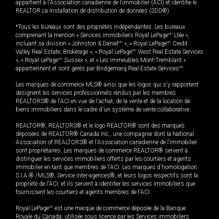
appartient à l'Association canadienne de l’immobilier (ACI) et identifie le
REALTOR.ca Installation de distribution de données (SDD®).
*Tous les bureaux sont des propriétés indépendantes. Les bureaux
comprenant la mention « Services immobiliers Royal LePage
MD
Ltée »,
incluant sa division « Johnston & Daniel
MD
», « Royal LePage
MD
Credit
Valley Real Estate, Brokerage », « Royal LePage
MD
West Real Estate Services
», « Royal LePage
MD
Sussex », et « Les immeubles Mont-Tremblant »
appartiennent et sont gérés par Bridgemarq Real Estate Services
MD
.
Les marques de commerce MLS® ainsi que les logos qui s'y rapportent
désignent les services professionnels rendus par les membres
REALTORS® de l'ACI en vue de l'achat, de la vente et de la location de
biens immobiliers dans le cadre d'un système de vente collaborative.
REALTOR®, REALTORS® et le logo REALTOR® sont des marques
déposées de REALTOR® Canada Inc., une compagnie dont la National
Association of REALTORS® et l'Association canadienne de l’immobilier
sont propriétaires. Les marques de commerce REALTOR® servent à
distinguer les services immobiliers offerts par les courtiers et agents
immobilier en tant que membres de l'ACI. Les marques d'homologation
S.I.A.® /MLS®, Service inter-agences®, et leurs logos respectifs sont la
propriété de l'ACI, et ils servent à identifier les services immobiliers que
fournissent les courtiers et agents membres de l'ACI.
Royal LePage
MD
est une marque de commerce déposée de la Banque
Royale du Canada, utilisée sous licence par les Services immobiliers