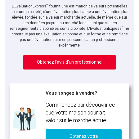
MC
L'ÉvaluationExpress
fournit une estimation de valeurs potentielles
pour une propriété, d’une évaluation plus basse à une évaluation plus
élevée, fondée sur la valeur marchande actuelle, de même que sur
des données propres au marché local ainsi que sur les
MC
En cliquant sur le bouton « soumettre », vous consentez à nos conditions d'utilisation et
renseignements disponibles sur la propriété. L'ÉvaluationExpress
ne
vous nous fournissez l'autorisation écrite de communiquer avec vous.
constitue pas une évaluation en bonne et due forme et ne remplace
pas une évaluation faite en personne par un professionnel
expérimenté.
Obtenez l’avis d’un professionnel
Vous songez à vendre?
Commencez par découvrir ce
que votre maison pourrait
valoir sur le marché actuel.
Obtenez votre