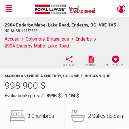
Menu
2904 Enderby Mabel Lake Road, Enderby, BC, V0E 1V5
Live
En Direct
NO. MLS® 10387333
Accueil
Colombie-Britannique
Enderby
2904 Enderby Mabel Lake Road
PARTAGER
IMPRIMER
ENREGISTRER
MAISON À VENDRE À ENDERBY, COLOMBIE-BRITANNIQUE
998 900
$
MC
ÉvaluationExpress
:
899K $ - 1.1M $
3 Chambres
2 Salles de bain