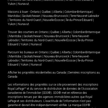
Yukon
|
Nunavut
.
Maisons à louer -
Ontario
|
Québec
|
Alberta
|
Colombie-Britannique
|
Manitoba
|
Saskatchewan
|
Nouveau-Brunswick
|
Terre-Neuve-et-Labrador
|
Territoires du Nord-Ouest
|
Nouvelle-Écosse
|
Île-du-Prince-Édouard
|
Yukon
|
Nunavut
.
Trouver des courtiers en
Ontario
|
Québec
|
Alberta
|
Colombie-Britannique
|
Manitoba
|
Saskatchewan
|
Nouveau-Brunswick
|
Terre-Neuve-et-
Labrador
|
Territoires du Nord-Ouest
|
Nouvelle-Écosse
|
Île-du-Prince-
Édouard
|
Yukon
|
Nunavut
Parcourir les bureaux en
Ontario
|
Québec
|
Alberta
|
Colombie-Britannique
|
Manitoba
|
Saskatchewan
|
Nouveau-Brunswick
|
Terre-Neuve-et-
Labrador
|
Territoires du Nord-Ouest
|
Nouvelle-Écosse
|
Île-du-Prince-
Édouard
|
Yukon
|
Nunavut
Afficher les propriétés résidentielles au Canada
|
Dernières inscriptions au
Canada
Les informations des propriétés sur ce site proviennent des inscriptions
Royal LePage
MD
et du service de distribution de données de l'Association
canadienne de l’immobilier (SDD®). SDD® met en référence des
inscriptions tenues par des agences immobilières autres que Royal
LePage et ses distributeurs. L'exactitude de l'information n'est pas
garantie et devrait être indépendamment vérifiée. La marque DDF®