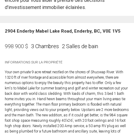
encore pour vous aider à prendre des décisions
d'investissement immobilier éclairées.
2904 Enderby Mabel Lake Road, Enderby, BC, V0E 1V5
3 Chambres
2 Salles de bain
998 900
$
INFORMATIONS SUR LA PROPRIÉTÉ
Your own private 9 acre retreat nestled on the shores of Shuswap River. With
1320 ft of river frontage and accessible from almost everywhere, there are
numerous options to enjoy the beauty this property has to offer. Only a few
km's to Mabel Lake for summer boating and golf and winter recreation out your
back door with world class sledding. With loads of charm, this 3 bed 1 bath
home invites you in. Hand hewn beams throughout your main living areas tie
everything together. The main floor primary bedroom is flooded with natural
light, providing views out to your property below. Upstairs are 2 more bedrooms
and the main bath. The new addition, as if it could get better, is the 984 square
foot shop space measuring roughly 40’x26’, with 20 foot ceilings and 16 foot
high shop doors. Newly installed 200 Amp service, a 50 amp RV plug as well
as being plumbed for a future bathroom and ancillary suite, leaving lots of