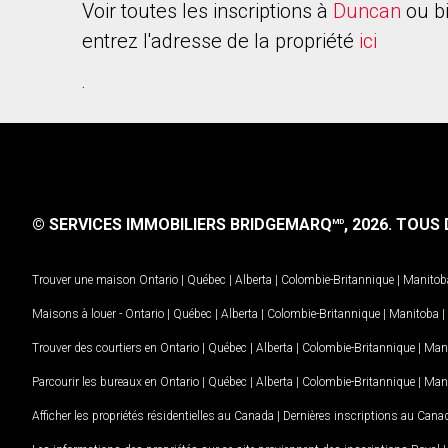
Voir toutes les inscriptions à
Duncan
ou b
entrez l'adresse de la propriété
ici
.
© SERVICES IMMOBILIERS BRIDGEMARQ
, 2026.
TOUS D
MD
Trouver une maison
Ontario
|
Québec
|
Alberta
|
Colombie-Britannique
|
Manitob
Maisons à louer -
Ontario
|
Québec
|
Alberta
|
Colombie-Britannique
|
Manitoba
|
Trouver des courtiers en
Ontario
|
Québec
|
Alberta
|
Colombie-Britannique
|
Man
Parcourir les bureaux en
Ontario
|
Québec
|
Alberta
|
Colombie-Britannique
|
Man
Afficher les propriétés résidentielles au Canada
|
Dernières inscriptions au Cana