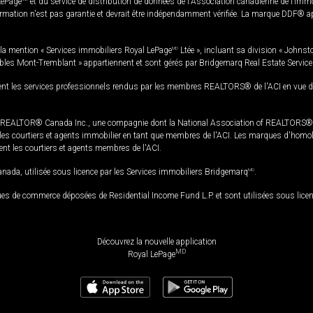
LePage
et du service de distribution de données de l'Association canadienne de l’im
rmation n'est pas garantie et devrait être indépendamment vérifiée. La marque DDF® appa
la mention « Services immobiliers Royal LePage
MD
Ltée », incluant sa division « Johnst
bles Mont-Tremblant » appartiennent et sont gérés par Bridgemarq Real Estate Servic
 les services professionnels rendus par les membres REALTORS® de l'ACI en vue de l'a
TOR® Canada Inc., une compagnie dont la National Association of REALTORS® et l'
s courtiers et agents immobilier en tant que membres de l'ACI. Les marques d'homolog
ssent les courtiers et agents membres de l'ACI.
da, utilisée sous licence par les Services immobiliers Bridgemarq
MD
.
s de commerce déposées de Residential Income Fund L.P. et sont utilisées sous lice
Découvrez la nouvelle application
MD
Royal LePage