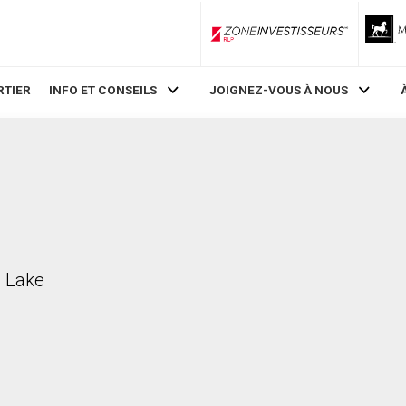
ZoneInvestisseurs RLP
RTIER
INFO ET CONSEILS
JOIGNEZ-VOUS À NOUS
n Lake