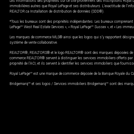
Les informations des propriétés sur ce site proviennent des inscriptions Royal 
immobilières autres que Royal LePage et ses distributeurs. L'exactitude de l'info
REALTOR.ca Installation de distribution de données (SDD®).
*Tous les bureaux sont des propriétés indépendantes. Les bureaux comprenant 
LePage
MD
West Real Estate Services », « Royal LePage
MD
Sussex », et « Les immeu
Les marques de commerce MLS® ainsi que les logos qui s'y rapportent désignent
système de vente collaborative.
REALTOR®, REALTORS® et le logo REALTOR® sont des marques déposées de REAL
commerce REALTOR® servent à distinguer les services immobiliers offerts par le
propriété de l'ACI, et ils servent à identifier les services immobiliers que fourni
Royal LePage
MD
est une marque de commerce déposée de la Banque Royale du Cana
Bridgemarq
MD
et ses logos / Services immobiliers Bridgemarq
MD
sont des marque