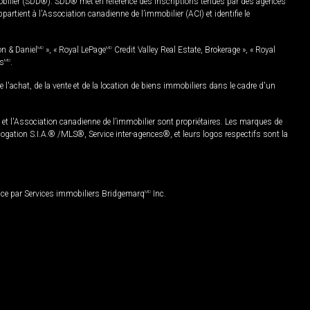
mobilier (SDD®). SDD® met en référence des inscriptions tenues par des agences
rtient à l'Association canadienne de l’immobilier (ACI) et identifie le
on & Daniel
MD
», « Royal LePage
MD
Credit Valley Real Estate, Brokerage », « Royal
es
MD
.
chat, de la vente et de la location de biens immobiliers dans le cadre d'un
Association canadienne de l’immobilier sont propriétaires. Les marques de
ation S.I.A.® /MLS®, Service inter-agences®, et leurs logos respectifs sont la
nce par Services immobiliers Bridgemarq
MD
Inc.