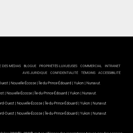
E DES MÉDIAS
BLOGUE
PROPRIÉTÉS LUXUEUSES
COMMERCIAL
INTRANET
AVIS JURIDIQUE
CONFIDENTIALITÉ
TÉMOINS
ACCESSIBILITÉ
-Ouest
|
Nouvelle-Écosse
|
Île-du-Prince-Édouard
|
Yukon
|
Nunavut
.
est
|
Nouvelle-Écosse
|
Île-du-Prince-Édouard
|
Yukon
|
Nunavut
.
Nord-Ouest
|
Nouvelle-Écosse
|
Île-du-Prince-Édouard
|
Yukon
|
Nunavut
Nord-Ouest
|
Nouvelle-Écosse
|
Île-du-Prince-Édouard
|
Yukon
|
Nunavut