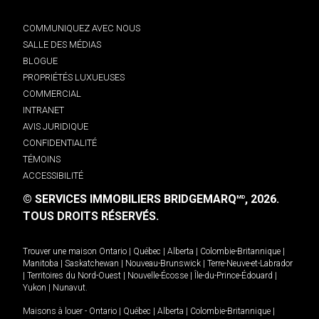
COMMUNIQUEZ AVEC NOUS
SALLE DES MÉDIAS
BLOGUE
PROPRIÉTÉS LUXUEUSES
COMMERCIAL
INTRANET
AVIS JURIDIQUE
CONFIDENTIALITÉ
TÉMOINS
ACCESSIBILITÉ
© SERVICES IMMOBILIERS BRIDGEMARQ
, 2026.
MD
TOUS DROITS RÉSERVÉS.
Trouver une maison
Ontario
|
Québec
|
Alberta
|
Colombie-Britannique
|
Manitoba
|
Saskatchewan
|
Nouveau-Brunswick
|
Terre-Neuve-et-Labrador
|
Territoires du Nord-Ouest
|
Nouvelle-Écosse
|
Île-du-Prince-Édouard
|
Yukon
|
Nunavut
.
Maisons à louer -
Ontario
|
Québec
|
Alberta
|
Colombie-Britannique
|