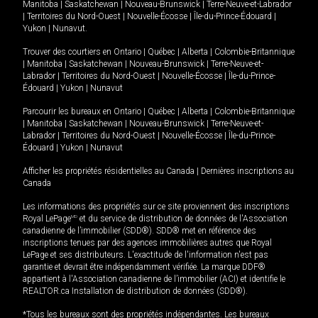
Manitoba
|
Saskatchewan
|
Nouveau-Brunswick
|
Terre-Neuve-et-Labrador
|
Territoires du Nord-Ouest
|
Nouvelle-Écosse
|
Île-du-Prince-Édouard
|
Yukon
|
Nunavut
.
Trouver des courtiers en
Ontario
|
Québec
|
Alberta
|
Colombie-Britannique
|
Manitoba
|
Saskatchewan
|
Nouveau-Brunswick
|
Terre-Neuve-et-
Labrador
|
Territoires du Nord-Ouest
|
Nouvelle-Écosse
|
Île-du-Prince-
Édouard
|
Yukon
|
Nunavut
Parcourir les bureaux en
Ontario
|
Québec
|
Alberta
|
Colombie-Britannique
|
Manitoba
|
Saskatchewan
|
Nouveau-Brunswick
|
Terre-Neuve-et-
Labrador
|
Territoires du Nord-Ouest
|
Nouvelle-Écosse
|
Île-du-Prince-
Édouard
|
Yukon
|
Nunavut
Afficher les propriétés résidentielles au Canada
|
Dernières inscriptions au
Canada
Les informations des propriétés sur ce site proviennent des inscriptions
Royal LePage
MD
et du service de distribution de données de l'Association
canadienne de l’immobilier (SDD®). SDD® met en référence des
inscriptions tenues par des agences immobilières autres que Royal
LePage et ses distributeurs. L'exactitude de l'information n'est pas
garantie et devrait être indépendamment vérifiée. La marque DDF®
appartient à l'Association canadienne de l’immobilier (ACI) et identifie le
REALTOR.ca Installation de distribution de données (SDD®).
*Tous les bureaux sont des propriétés indépendantes. Les bureaux