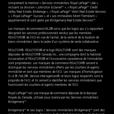
comprenant la mention « Services immobiliers Royal LePage
MD
Ltée »,
incluant sa division « Johnston & Daniel
MD
», « Royal LePage
MD
Credit
Valley Real Estate, Brokerage », « Royal LePage
MD
West Real Estate Services
», « Royal LePage
MD
Sussex », et « Les immeubles Mont-Tremblant »
appartiennent et sont gérés par Bridgemarq Real Estate Services
MD
.
Les marques de commerce MLS® ainsi que les logos qui s'y rapportent
désignent les services professionnels rendus par les membres
REALTORS® de l'ACI en vue de l'achat, de la vente et de la location de
biens immobiliers dans le cadre d'un système de vente collaborative.
REALTOR®, REALTORS® et le logo REALTOR® sont des marques
déposées de REALTOR® Canada Inc., une compagnie dont la National
Association of REALTORS® et l'Association canadienne de l’immobilier
sont propriétaires. Les marques de commerce REALTOR® servent à
distinguer les services immobiliers offerts par les courtiers et agents
immobilier en tant que membres de l'ACI. Les marques d'homologation
S.I.A.® /MLS®, Service inter-agences®, et leurs logos respectifs sont la
propriété de l'ACI, et ils servent à identifier les services immobiliers que
fournissent les courtiers et agents membres de l'ACI.
Royal LePage
MD
est une marque de commerce déposée de la Banque
Royale du Canada, utilisée sous licence par les Services immobiliers
Bridgemarq
MD
.
Bridgemarq
MD
et ses logos / Services immobiliers Bridgemarq
MD
sont des