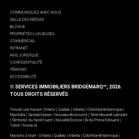
COMMUNIQUEZ AVEC NOUS
SALLE DES MÉDIAS
BLOGUE
PROPRIÉTÉS LUXUEUSES
COMMERCIAL
INTRANET
AVIS JURIDIQUE
CONFIDENTIALITÉ
TÉMOINS
ACCESSIBILITÉ
© SERVICES IMMOBILIERS BRIDGEMARQ
, 2026.
MD
TOUS DROITS RÉSERVÉS.
Trouver une maison
Ontario
|
Québec
|
Alberta
|
Colombie-Britannique
|
Manitoba
|
Saskatchewan
|
Nouveau-Brunswick
|
Terre-Neuve-et-Labrador
|
Territoires du Nord-Ouest
|
Nouvelle-Écosse
|
Île-du-Prince-Édouard
|
Yukon
|
Nunavut
.
Maisons à louer -
Ontario
|
Québec
|
Alberta
|
Colombie-Britannique
|