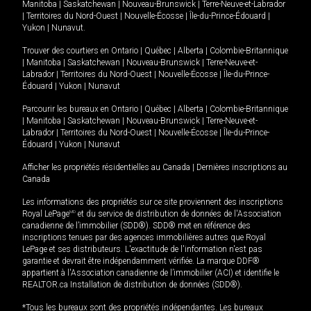
Manitoba
|
Saskatchewan
|
Nouveau-Brunswick
|
Terre-Neuve-et-Labrador
|
Territoires du Nord-Ouest
|
Nouvelle-Écosse
|
Île-du-Prince-Édouard
|
Yukon
|
Nunavut
.
Trouver des courtiers en
Ontario
|
Québec
|
Alberta
|
Colombie-Britannique
|
Manitoba
|
Saskatchewan
|
Nouveau-Brunswick
|
Terre-Neuve-et-
Labrador
|
Territoires du Nord-Ouest
|
Nouvelle-Écosse
|
Île-du-Prince-
Édouard
|
Yukon
|
Nunavut
Parcourir les bureaux en
Ontario
|
Québec
|
Alberta
|
Colombie-Britannique
|
Manitoba
|
Saskatchewan
|
Nouveau-Brunswick
|
Terre-Neuve-et-
Labrador
|
Territoires du Nord-Ouest
|
Nouvelle-Écosse
|
Île-du-Prince-
Édouard
|
Yukon
|
Nunavut
Afficher les propriétés résidentielles au Canada
|
Dernières inscriptions au
Canada
Les informations des propriétés sur ce site proviennent des inscriptions
Royal LePage
MD
et du service de distribution de données de l'Association
canadienne de l’immobilier (SDD®). SDD® met en référence des
inscriptions tenues par des agences immobilières autres que Royal
LePage et ses distributeurs. L'exactitude de l'information n'est pas
garantie et devrait être indépendamment vérifiée. La marque DDF®
appartient à l'Association canadienne de l’immobilier (ACI) et identifie le
REALTOR.ca Installation de distribution de données (SDD®).
*Tous les bureaux sont des propriétés indépendantes. Les bureaux