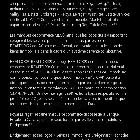
comprenant la mention « Services immobiliers Royal LePage
MD
Ltée »,
incluant sa division « Johnston & Daniel
MD
», « Royal LePage
MD
Credit
Valley Real Estate, Brokerage », « Royal LePage
MD
West Real Estate Services
», « Royal LePage
MD
Sussex », et « Les immeubles Mont-Tremblant »
appartiennent et sont gérés par Bridgemarq Real Estate Services
MD
.
Les marques de commerce MLS® ainsi que les logos qui s'y rapportent
désignent les services professionnels rendus par les membres
REALTORS® de l'ACI en vue de l'achat, de la vente et de la location de
biens immobiliers dans le cadre d'un système de vente collaborative.
REALTOR®, REALTORS® et le logo REALTOR® sont des marques
déposées de REALTOR® Canada Inc., une compagnie dont la National
Association of REALTORS® et l'Association canadienne de l’immobilier
sont propriétaires. Les marques de commerce REALTOR® servent à
distinguer les services immobiliers offerts par les courtiers et agents
immobilier en tant que membres de l'ACI. Les marques d'homologation
S.I.A.® /MLS®, Service inter-agences®, et leurs logos respectifs sont la
propriété de l'ACI, et ils servent à identifier les services immobiliers que
fournissent les courtiers et agents membres de l'ACI.
Royal LePage
MD
est une marque de commerce déposée de la Banque
Royale du Canada, utilisée sous licence par les Services immobiliers
Bridgemarq
MD
.
Bridgemarq
MD
et ses logos / Services immobiliers Bridgemarq
MD
sont des