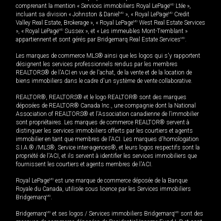
comprenant la mention « Services immobiliers Royal LePage
MD
Ltée »,
incluant sa division « Johnston & Daniel
MD
», « Royal LePage
MD
Credit
Valley Real Estate, Brokerage », « Royal LePage
MD
West Real Estate Services
», « Royal LePage
MD
Sussex », et « Les immeubles Mont-Tremblant »
appartiennent et sont gérés par Bridgemarq Real Estate Services
MD
.
Les marques de commerce MLS® ainsi que les logos qui s'y rapportent
désignent les services professionnels rendus par les membres
REALTORS® de l'ACI en vue de l'achat, de la vente et de la location de
biens immobiliers dans le cadre d'un système de vente collaborative.
REALTOR®, REALTORS® et le logo REALTOR® sont des marques
déposées de REALTOR® Canada Inc., une compagnie dont la National
Association of REALTORS® et l'Association canadienne de l’immobilier
sont propriétaires. Les marques de commerce REALTOR® servent à
distinguer les services immobiliers offerts par les courtiers et agents
immobilier en tant que membres de l'ACI. Les marques d'homologation
S.I.A.® /MLS®, Service inter-agences®, et leurs logos respectifs sont la
propriété de l'ACI, et ils servent à identifier les services immobiliers que
fournissent les courtiers et agents membres de l'ACI.
Royal LePage
MD
est une marque de commerce déposée de la Banque
Royale du Canada, utilisée sous licence par les Services immobiliers
Bridgemarq
MD
.
Bridgemarq
MD
et ses logos / Services immobiliers Bridgemarq
MD
sont des