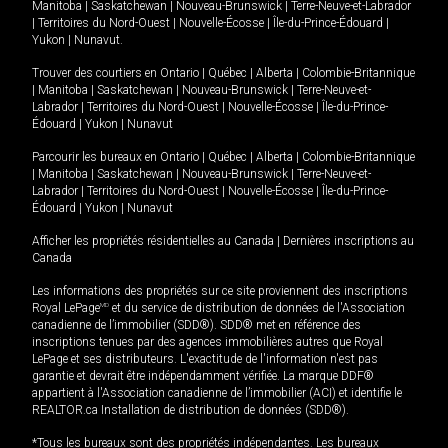
Manitoba
|
Saskatchewan
|
Nouveau-Brunswick
|
Terre-Neuve-et-Labrador
|
Territoires du Nord-Ouest
|
Nouvelle-Écosse
|
Île-du-Prince-Édouard
|
Yukon
|
Nunavut
.
Trouver des courtiers en
Ontario
|
Québec
|
Alberta
|
Colombie-Britannique
|
Manitoba
|
Saskatchewan
|
Nouveau-Brunswick
|
Terre-Neuve-et-
Labrador
|
Territoires du Nord-Ouest
|
Nouvelle-Écosse
|
Île-du-Prince-
Édouard
|
Yukon
|
Nunavut
Parcourir les bureaux en
Ontario
|
Québec
|
Alberta
|
Colombie-Britannique
|
Manitoba
|
Saskatchewan
|
Nouveau-Brunswick
|
Terre-Neuve-et-
Labrador
|
Territoires du Nord-Ouest
|
Nouvelle-Écosse
|
Île-du-Prince-
Édouard
|
Yukon
|
Nunavut
Afficher les propriétés résidentielles au Canada
|
Dernières inscriptions au
Canada
Les informations des propriétés sur ce site proviennent des inscriptions
Royal LePage
MD
et du service de distribution de données de l'Association
canadienne de l’immobilier (SDD®). SDD® met en référence des
inscriptions tenues par des agences immobilières autres que Royal
LePage et ses distributeurs. L'exactitude de l'information n'est pas
garantie et devrait être indépendamment vérifiée. La marque DDF®
appartient à l'Association canadienne de l’immobilier (ACI) et identifie le
REALTOR.ca Installation de distribution de données (SDD®).
*Tous les bureaux sont des propriétés indépendantes. Les bureaux