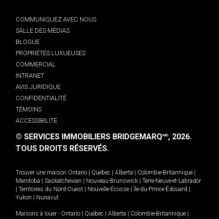
COMMUNIQUEZ AVEC NOUS
SALLE DES MÉDIAS
BLOGUE
PROPRIÉTÉS LUXUEUSES
COMMERCIAL
INTRANET
AVIS JURIDIQUE
CONFIDENTIALITÉ
TÉMOINS
ACCESSIBILITÉ
© SERVICES IMMOBILIERS BRIDGEMARQ
, 2026.
MD
TOUS DROITS RÉSERVÉS.
Trouver une maison
Ontario
|
Québec
|
Alberta
|
Colombie-Britannique
|
Manitoba
|
Saskatchewan
|
Nouveau-Brunswick
|
Terre-Neuve-et-Labrador
|
Territoires du Nord-Ouest
|
Nouvelle-Écosse
|
Île-du-Prince-Édouard
|
Yukon
|
Nunavut
.
Maisons à louer -
Ontario
|
Québec
|
Alberta
|
Colombie-Britannique
|