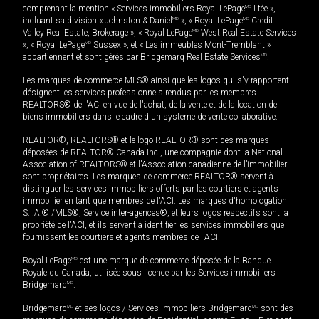
comprenant la mention « Services immobiliers Royal LePage
MD
Ltée »,
incluant sa division « Johnston & Daniel
MD
», « Royal LePage
MD
Credit
Valley Real Estate, Brokerage », « Royal LePage
MD
West Real Estate Services
», « Royal LePage
MD
Sussex », et « Les immeubles Mont-Tremblant »
appartiennent et sont gérés par Bridgemarq Real Estate Services
MD
.
Les marques de commerce MLS® ainsi que les logos qui s'y rapportent
désignent les services professionnels rendus par les membres
REALTORS® de l'ACI en vue de l'achat, de la vente et de la location de
biens immobiliers dans le cadre d'un système de vente collaborative.
REALTOR®, REALTORS® et le logo REALTOR® sont des marques
déposées de REALTOR® Canada Inc., une compagnie dont la National
Association of REALTORS® et l'Association canadienne de l’immobilier
sont propriétaires. Les marques de commerce REALTOR® servent à
distinguer les services immobiliers offerts par les courtiers et agents
immobilier en tant que membres de l'ACI. Les marques d'homologation
S.I.A.® /MLS®, Service inter-agences®, et leurs logos respectifs sont la
propriété de l'ACI, et ils servent à identifier les services immobiliers que
fournissent les courtiers et agents membres de l'ACI.
Royal LePage
MD
est une marque de commerce déposée de la Banque
Royale du Canada, utilisée sous licence par les Services immobiliers
Bridgemarq
MD
.
Bridgemarq
MD
et ses logos / Services immobiliers Bridgemarq
MD
sont des