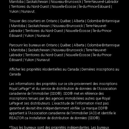
Manitoba
|
Saskatchewan
|
Nouveau-Brunswick
|
Terre-Neuve-et-Labrador
|
Territoires du Nord-Ouest
|
Nouvelle-Écosse
|
Île-du-Prince-Édouard
|
Yukon
|
Nunavut
.
Trouver des courtiers en
Ontario
|
Québec
|
Alberta
|
Colombie-Britannique
|
Manitoba
|
Saskatchewan
|
Nouveau-Brunswick
|
Terre-Neuve-et-
Labrador
|
Territoires du Nord-Ouest
|
Nouvelle-Écosse
|
Île-du-Prince-
Édouard
|
Yukon
|
Nunavut
Parcourir les bureaux en
Ontario
|
Québec
|
Alberta
|
Colombie-Britannique
|
Manitoba
|
Saskatchewan
|
Nouveau-Brunswick
|
Terre-Neuve-et-
Labrador
|
Territoires du Nord-Ouest
|
Nouvelle-Écosse
|
Île-du-Prince-
Édouard
|
Yukon
|
Nunavut
Afficher les propriétés résidentielles au Canada
|
Dernières inscriptions au
Canada
Les informations des propriétés sur ce site proviennent des inscriptions
Royal LePage
MD
et du service de distribution de données de l'Association
canadienne de l’immobilier (SDD®). SDD® met en référence des
inscriptions tenues par des agences immobilières autres que Royal
LePage et ses distributeurs. L'exactitude de l'information n'est pas
garantie et devrait être indépendamment vérifiée. La marque DDF®
appartient à l'Association canadienne de l’immobilier (ACI) et identifie le
REALTOR.ca Installation de distribution de données (SDD®).
*Tous les bureaux sont des propriétés indépendantes. Les bureaux