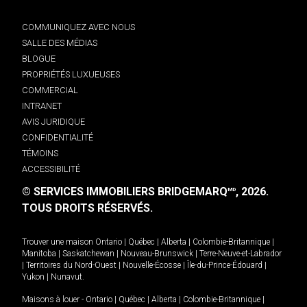
COMMUNIQUEZ AVEC NOUS
SALLE DES MÉDIAS
BLOGUE
PROPRIÉTÉS LUXUEUSES
COMMERCIAL
INTRANET
AVIS JURIDIQUE
CONFIDENTIALITÉ
TÉMOINS
ACCESSIBILITÉ
© SERVICES IMMOBILIERS BRIDGEMARQ
, 2026.
MD
TOUS DROITS RÉSERVÉS.
Trouver une maison
Ontario
|
Québec
|
Alberta
|
Colombie-Britannique
|
Manitoba
|
Saskatchewan
|
Nouveau-Brunswick
|
Terre-Neuve-et-Labrador
|
Territoires du Nord-Ouest
|
Nouvelle-Écosse
|
Île-du-Prince-Édouard
|
Yukon
|
Nunavut
.
Maisons à louer -
Ontario
|
Québec
|
Alberta
|
Colombie-Britannique
|