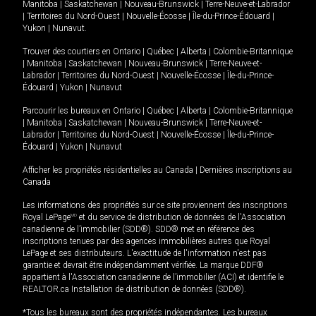
Manitoba
|
Saskatchewan
|
Nouveau-Brunswick
|
Terre-Neuve-et-Labrador
|
Territoires du Nord-Ouest
|
Nouvelle-Écosse
|
Île-du-Prince-Édouard
|
Yukon
|
Nunavut
.
Trouver des courtiers en
Ontario
|
Québec
|
Alberta
|
Colombie-Britannique
|
Manitoba
|
Saskatchewan
|
Nouveau-Brunswick
|
Terre-Neuve-et-
Labrador
|
Territoires du Nord-Ouest
|
Nouvelle-Écosse
|
Île-du-Prince-
Édouard
|
Yukon
|
Nunavut
Parcourir les bureaux en
Ontario
|
Québec
|
Alberta
|
Colombie-Britannique
|
Manitoba
|
Saskatchewan
|
Nouveau-Brunswick
|
Terre-Neuve-et-
Labrador
|
Territoires du Nord-Ouest
|
Nouvelle-Écosse
|
Île-du-Prince-
Édouard
|
Yukon
|
Nunavut
Afficher les propriétés résidentielles au Canada
|
Dernières inscriptions au
Canada
Les informations des propriétés sur ce site proviennent des inscriptions
Royal LePage
MD
et du service de distribution de données de l'Association
canadienne de l’immobilier (SDD®). SDD® met en référence des
inscriptions tenues par des agences immobilières autres que Royal
LePage et ses distributeurs. L'exactitude de l'information n'est pas
garantie et devrait être indépendamment vérifiée. La marque DDF®
appartient à l'Association canadienne de l’immobilier (ACI) et identifie le
REALTOR.ca Installation de distribution de données (SDD®).
*Tous les bureaux sont des propriétés indépendantes. Les bureaux