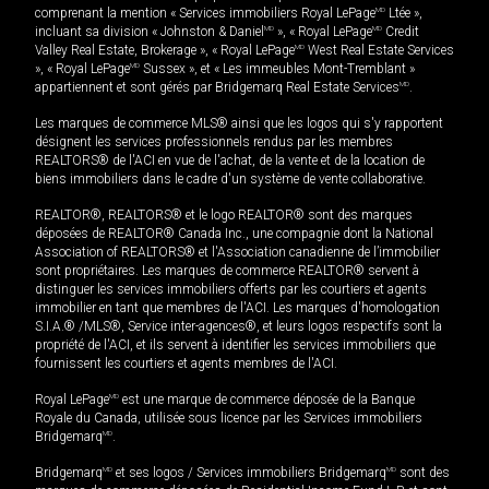
comprenant la mention « Services immobiliers Royal LePage
MD
Ltée »,
incluant sa division « Johnston & Daniel
MD
», « Royal LePage
MD
Credit
Valley Real Estate, Brokerage », « Royal LePage
MD
West Real Estate Services
», « Royal LePage
MD
Sussex », et « Les immeubles Mont-Tremblant »
appartiennent et sont gérés par Bridgemarq Real Estate Services
MD
.
Les marques de commerce MLS® ainsi que les logos qui s'y rapportent
désignent les services professionnels rendus par les membres
REALTORS® de l'ACI en vue de l'achat, de la vente et de la location de
biens immobiliers dans le cadre d'un système de vente collaborative.
REALTOR®, REALTORS® et le logo REALTOR® sont des marques
déposées de REALTOR® Canada Inc., une compagnie dont la National
Association of REALTORS® et l'Association canadienne de l’immobilier
sont propriétaires. Les marques de commerce REALTOR® servent à
distinguer les services immobiliers offerts par les courtiers et agents
immobilier en tant que membres de l'ACI. Les marques d'homologation
S.I.A.® /MLS®, Service inter-agences®, et leurs logos respectifs sont la
propriété de l'ACI, et ils servent à identifier les services immobiliers que
fournissent les courtiers et agents membres de l'ACI.
Royal LePage
MD
est une marque de commerce déposée de la Banque
Royale du Canada, utilisée sous licence par les Services immobiliers
Bridgemarq
MD
.
Bridgemarq
MD
et ses logos / Services immobiliers Bridgemarq
MD
sont des