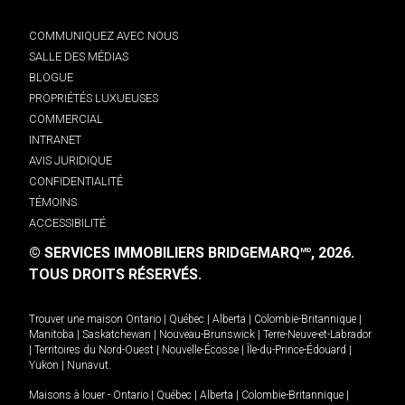
COMMUNIQUEZ AVEC NOUS
SALLE DES MÉDIAS
BLOGUE
PROPRIÉTÉS LUXUEUSES
COMMERCIAL
INTRANET
AVIS JURIDIQUE
CONFIDENTIALITÉ
TÉMOINS
ACCESSIBILITÉ
© SERVICES IMMOBILIERS BRIDGEMARQ
, 2026.
MD
TOUS DROITS RÉSERVÉS.
Trouver une maison
Ontario
|
Québec
|
Alberta
|
Colombie-Britannique
|
Manitoba
|
Saskatchewan
|
Nouveau-Brunswick
|
Terre-Neuve-et-Labrador
|
Territoires du Nord-Ouest
|
Nouvelle-Écosse
|
Île-du-Prince-Édouard
|
Yukon
|
Nunavut
.
Maisons à louer -
Ontario
|
Québec
|
Alberta
|
Colombie-Britannique
|