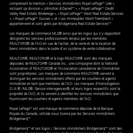
comprenant la mention « Services immobiliers Royal LePage
MD
Ltée »,
incluant sa division « Johnston & Daniel
MD
», « Royal LePage
MD
Credit
Valley Real Estate, Brokerage », « Royal LePage
MD
West Real Estate Services
», « Royal LePage
MD
Sussex », et « Les immeubles Mont-Tremblant »
appartiennent et sont gérés par Bridgemarq Real Estate Services
MD
.
Les marques de commerce MLS® ainsi que les logos qui s'y rapportent
désignent les services professionnels rendus par les membres
REALTORS® de l'ACI en vue de l'achat, de la vente et de la location de
biens immobiliers dans le cadre d'un système de vente collaborative.
REALTOR®, REALTORS® et le logo REALTOR® sont des marques
déposées de REALTOR® Canada Inc., une compagnie dont la National
Association of REALTORS® et l'Association canadienne de l’immobilier
sont propriétaires. Les marques de commerce REALTOR® servent à
distinguer les services immobiliers offerts par les courtiers et agents
immobilier en tant que membres de l'ACI. Les marques d'homologation
S.I.A.® /MLS®, Service inter-agences®, et leurs logos respectifs sont la
propriété de l'ACI, et ils servent à identifier les services immobiliers que
fournissent les courtiers et agents membres de l'ACI.
Royal LePage
MD
est une marque de commerce déposée de la Banque
Royale du Canada, utilisée sous licence par les Services immobiliers
Bridgemarq
MD
.
Bridgemarq
MD
et ses logos / Services immobiliers Bridgemarq
MD
sont des