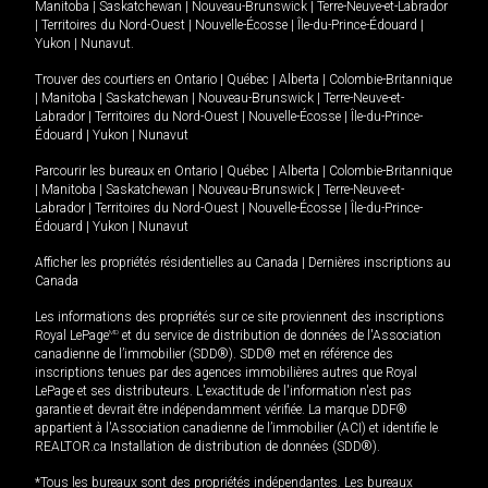
Manitoba
|
Saskatchewan
|
Nouveau-Brunswick
|
Terre-Neuve-et-Labrador
|
Territoires du Nord-Ouest
|
Nouvelle-Écosse
|
Île-du-Prince-Édouard
|
Yukon
|
Nunavut
.
Trouver des courtiers en
Ontario
|
Québec
|
Alberta
|
Colombie-Britannique
|
Manitoba
|
Saskatchewan
|
Nouveau-Brunswick
|
Terre-Neuve-et-
Labrador
|
Territoires du Nord-Ouest
|
Nouvelle-Écosse
|
Île-du-Prince-
Édouard
|
Yukon
|
Nunavut
Parcourir les bureaux en
Ontario
|
Québec
|
Alberta
|
Colombie-Britannique
|
Manitoba
|
Saskatchewan
|
Nouveau-Brunswick
|
Terre-Neuve-et-
Labrador
|
Territoires du Nord-Ouest
|
Nouvelle-Écosse
|
Île-du-Prince-
Édouard
|
Yukon
|
Nunavut
Afficher les propriétés résidentielles au Canada
|
Dernières inscriptions au
Canada
Les informations des propriétés sur ce site proviennent des inscriptions
Royal LePage
MD
et du service de distribution de données de l'Association
canadienne de l’immobilier (SDD®). SDD® met en référence des
inscriptions tenues par des agences immobilières autres que Royal
LePage et ses distributeurs. L'exactitude de l'information n'est pas
garantie et devrait être indépendamment vérifiée. La marque DDF®
appartient à l'Association canadienne de l’immobilier (ACI) et identifie le
REALTOR.ca Installation de distribution de données (SDD®).
*Tous les bureaux sont des propriétés indépendantes. Les bureaux