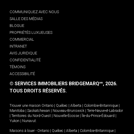
COMMUNIQUEZ AVEC NOUS
SALLE DES MÉDIAS
BLOGUE
PROPRIÉTÉS LUXUEUSES
COMMERCIAL
INTRANET
AVIS JURIDIQUE
CONFIDENTIALITÉ
TÉMOINS
ACCESSIBILITÉ
© SERVICES IMMOBILIERS BRIDGEMARQ
, 2026.
MD
TOUS DROITS RÉSERVÉS.
Trouver une maison
Ontario
|
Québec
|
Alberta
|
Colombie-Britannique
|
Manitoba
|
Saskatchewan
|
Nouveau-Brunswick
|
Terre-Neuve-et-Labrador
|
Territoires du Nord-Ouest
|
Nouvelle-Écosse
|
Île-du-Prince-Édouard
|
Yukon
|
Nunavut
.
Maisons à louer -
Ontario
|
Québec
|
Alberta
|
Colombie-Britannique
|