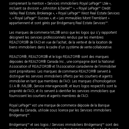
comprenant la mention « Services immobiliers Royal LePage
MD
Ltée »,
incluant sa division « Johnston & Daniel
MD
», « Royal LePage
MD
Credit
Valley Real Estate, Brokerage », « Royal LePage
MD
West Real Estate Services
», « Royal LePage
MD
Sussex », et « Les immeubles Mont-Tremblant »
appartiennent et sont gérés par Bridgemarq Real Estate Services
MD
.
Les marques de commerce MLS® ainsi que les logos qui s'y rapportent
désignent les services professionnels rendus par les membres
REALTORS® de l'ACI en vue de l'achat, de la vente et de la location de
biens immobiliers dans le cadre d'un système de vente collaborative.
REALTOR®, REALTORS® et le logo REALTOR® sont des marques
déposées de REALTOR® Canada Inc., une compagnie dont la National
Association of REALTORS® et l'Association canadienne de l’immobilier
sont propriétaires. Les marques de commerce REALTOR® servent à
distinguer les services immobiliers offerts par les courtiers et agents
immobilier en tant que membres de l'ACI. Les marques d'homologation
S.I.A.® /MLS®, Service inter-agences®, et leurs logos respectifs sont la
propriété de l'ACI, et ils servent à identifier les services immobiliers que
fournissent les courtiers et agents membres de l'ACI.
Royal LePage
MD
est une marque de commerce déposée de la Banque
Royale du Canada, utilisée sous licence par les Services immobiliers
Bridgemarq
MD
.
Bridgemarq
MD
et ses logos / Services immobiliers Bridgemarq
MD
sont des