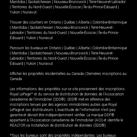
Manitoba
|
Saskatchewan
|
Nouveau-Brunswick
|
Terre-Neuve-et-Labrador
|
Territoires du Nord-Ouest
|
Nouvelle-Écosse
|
Île-du-Prince-Édouard
|
Yukon
|
Nunavut
.
Trouver des courtiers en
Ontario
|
Québec
|
Alberta
|
Colombie-Britannique
|
Manitoba
|
Saskatchewan
|
Nouveau-Brunswick
|
Terre-Neuve-et-
Labrador
|
Territoires du Nord-Ouest
|
Nouvelle-Écosse
|
Île-du-Prince-
Édouard
|
Yukon
|
Nunavut
Parcourir les bureaux en
Ontario
|
Québec
|
Alberta
|
Colombie-Britannique
|
Manitoba
|
Saskatchewan
|
Nouveau-Brunswick
|
Terre-Neuve-et-
Labrador
|
Territoires du Nord-Ouest
|
Nouvelle-Écosse
|
Île-du-Prince-
Édouard
|
Yukon
|
Nunavut
Afficher les propriétés résidentielles au Canada
|
Dernières inscriptions au
Canada
Les informations des propriétés sur ce site proviennent des inscriptions
Royal LePage
MD
et du service de distribution de données de l'Association
canadienne de l’immobilier (SDD®). SDD® met en référence des
inscriptions tenues par des agences immobilières autres que Royal
LePage et ses distributeurs. L'exactitude de l'information n'est pas
garantie et devrait être indépendamment vérifiée. La marque DDF®
appartient à l'Association canadienne de l’immobilier (ACI) et identifie le
REALTOR.ca Installation de distribution de données (SDD®).
*Tous les bureaux sont des propriétés indépendantes. Les bureaux