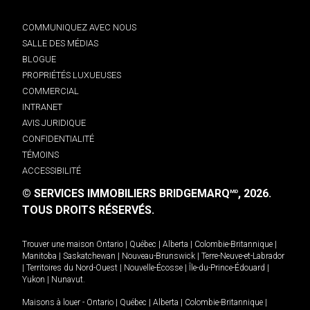
COMMUNIQUEZ AVEC NOUS
SALLE DES MÉDIAS
BLOGUE
PROPRIÉTÉS LUXUEUSES
COMMERCIAL
INTRANET
AVIS JURIDIQUE
CONFIDENTIALITÉ
TÉMOINS
ACCESSIBILITÉ
© SERVICES IMMOBILIERS BRIDGEMARQ
, 2026.
MD
TOUS DROITS RÉSERVÉS.
Trouver une maison
Ontario
|
Québec
|
Alberta
|
Colombie-Britannique
|
Manitoba
|
Saskatchewan
|
Nouveau-Brunswick
|
Terre-Neuve-et-Labrador
|
Territoires du Nord-Ouest
|
Nouvelle-Écosse
|
Île-du-Prince-Édouard
|
Yukon
|
Nunavut
.
Maisons à louer -
Ontario
|
Québec
|
Alberta
|
Colombie-Britannique
|