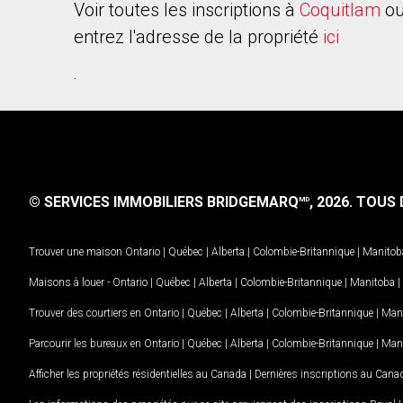
Voir toutes les inscriptions à
Coquitlam
ou
entrez l'adresse de la propriété
ici
.
© SERVICES IMMOBILIERS BRIDGEMARQ
, 2026.
TOUS D
MD
Trouver une maison
Ontario
|
Québec
|
Alberta
|
Colombie-Britannique
|
Manitob
Maisons à louer -
Ontario
|
Québec
|
Alberta
|
Colombie-Britannique
|
Manitoba
|
Trouver des courtiers en
Ontario
|
Québec
|
Alberta
|
Colombie-Britannique
|
Man
Parcourir les bureaux en
Ontario
|
Québec
|
Alberta
|
Colombie-Britannique
|
Man
Afficher les propriétés résidentielles au Canada
|
Dernières inscriptions au Cana