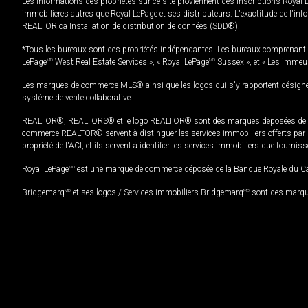
Les informations des propriétés sur ce site proviennent des inscriptions Royal 
immobilières autres que Royal LePage et ses distributeurs. L'exactitude de l'info
REALTOR.ca Installation de distribution de données (SDD®).
*Tous les bureaux sont des propriétés indépendantes. Les bureaux comprenant 
LePage
MD
West Real Estate Services », « Royal LePage
MD
Sussex », et « Les immeu
Les marques de commerce MLS® ainsi que les logos qui s'y rapportent désignent
système de vente collaborative.
REALTOR®, REALTORS® et le logo REALTOR® sont des marques déposées de REAL
commerce REALTOR® servent à distinguer les services immobiliers offerts par le
propriété de l'ACI, et ils servent à identifier les services immobiliers que fourni
Royal LePage
MD
est une marque de commerce déposée de la Banque Royale du Cana
Bridgemarq
MD
et ses logos / Services immobiliers Bridgemarq
MD
sont des marque