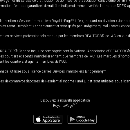
LePage
et du service de distribution de données de l'Association canadienne de l’im
rmation n'est pas garantie et devrait être indépendamment vérifiée. La marque DDF® appa
la mention « Services immobiliers Royal LePage
MD
Ltée », incluant sa division « Johnst
bles Mont-Tremblant » appartiennent et sont gérés par Bridgemarq Real Estate Servic
 les services professionnels rendus par les membres REALTORS® de l'ACI en vue de l'a
TOR® Canada Inc., une compagnie dont la National Association of REALTORS® et l'
s courtiers et agents immobilier en tant que membres de l'ACI. Les marques d'homolog
ssent les courtiers et agents membres de l'ACI.
da, utilisée sous licence par les Services immobiliers Bridgemarq
MD
.
s de commerce déposées de Residential Income Fund L.P. et sont utilisées sous lice
Découvrez la nouvelle application
MD
Royal LePage