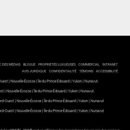
E DES MÉDIAS
BLOGUE
PROPRIÉTÉS LUXUEUSES
COMMERCIAL
INTRANET
AVIS JURIDIQUE
CONFIDENTIALITÉ
TÉMOINS
ACCESSIBILITÉ
-Ouest
|
Nouvelle-Écosse
|
Île-du-Prince-Édouard
|
Yukon
|
Nunavut
.
est
|
Nouvelle-Écosse
|
Île-du-Prince-Édouard
|
Yukon
|
Nunavut
.
Nord-Ouest
|
Nouvelle-Écosse
|
Île-du-Prince-Édouard
|
Yukon
|
Nunavut
Nord-Ouest
|
Nouvelle-Écosse
|
Île-du-Prince-Édouard
|
Yukon
|
Nunavut