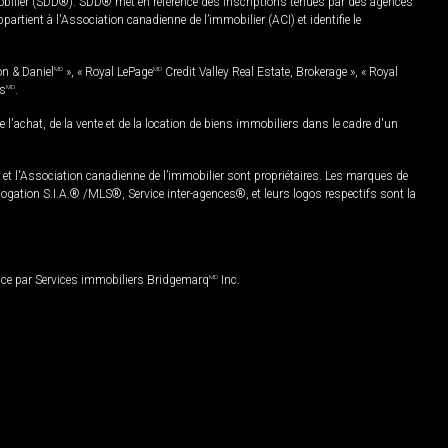
mobilier (SDD®). SDD® met en référence des inscriptions tenues par des agences
rtient à l'Association canadienne de l’immobilier (ACI) et identifie le
on & Daniel
MD
», « Royal LePage
MD
Credit Valley Real Estate, Brokerage », « Royal
es
MD
.
chat, de la vente et de la location de biens immobiliers dans le cadre d'un
Association canadienne de l’immobilier sont propriétaires. Les marques de
ation S.I.A.® /MLS®, Service inter-agences®, et leurs logos respectifs sont la
nce par Services immobiliers Bridgemarq
MD
Inc.