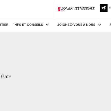
ZoneInvestisseurs RLP
RTIER
INFO ET CONSEILS
JOIGNEZ-VOUS À NOUS
r Gate