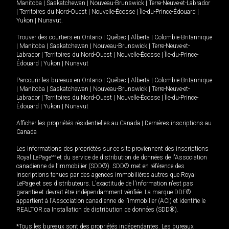
Manitoba
|
Saskatchewan
|
Nouveau-Brunswick
|
Terre-Neuve-et-Labrador
|
Territoires du Nord-Ouest
|
Nouvelle-Écosse
|
Île-du-Prince-Édouard
|
Yukon
|
Nunavut
.
Trouver des courtiers en
Ontario
|
Québec
|
Alberta
|
Colombie-Britannique
|
Manitoba
|
Saskatchewan
|
Nouveau-Brunswick
|
Terre-Neuve-et-
Labrador
|
Territoires du Nord-Ouest
|
Nouvelle-Écosse
|
Île-du-Prince-
Édouard
|
Yukon
|
Nunavut
Parcourir les bureaux en
Ontario
|
Québec
|
Alberta
|
Colombie-Britannique
|
Manitoba
|
Saskatchewan
|
Nouveau-Brunswick
|
Terre-Neuve-et-
Labrador
|
Territoires du Nord-Ouest
|
Nouvelle-Écosse
|
Île-du-Prince-
Édouard
|
Yukon
|
Nunavut
Afficher les propriétés résidentielles au Canada
|
Dernières inscriptions au
Canada
Les informations des propriétés sur ce site proviennent des inscriptions
Royal LePage
MD
et du service de distribution de données de l'Association
canadienne de l’immobilier (SDD®). SDD® met en référence des
inscriptions tenues par des agences immobilières autres que Royal
LePage et ses distributeurs. L'exactitude de l'information n'est pas
garantie et devrait être indépendamment vérifiée. La marque DDF®
appartient à l'Association canadienne de l’immobilier (ACI) et identifie le
REALTOR.ca Installation de distribution de données (SDD®).
*Tous les bureaux sont des propriétés indépendantes. Les bureaux