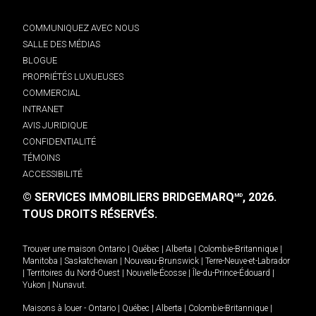
COMMUNIQUEZ AVEC NOUS
SALLE DES MÉDIAS
BLOGUE
PROPRIÉTÉS LUXUEUSES
COMMERCIAL
INTRANET
AVIS JURIDIQUE
CONFIDENTIALITÉ
TÉMOINS
ACCESSIBILITÉ
© SERVICES IMMOBILIERS BRIDGEMARQ
, 2026.
MD
TOUS DROITS RÉSERVÉS.
Trouver une maison
Ontario
|
Québec
|
Alberta
|
Colombie-Britannique
|
Manitoba
|
Saskatchewan
|
Nouveau-Brunswick
|
Terre-Neuve-et-Labrador
|
Territoires du Nord-Ouest
|
Nouvelle-Écosse
|
Île-du-Prince-Édouard
|
Yukon
|
Nunavut
.
Maisons à louer -
Ontario
|
Québec
|
Alberta
|
Colombie-Britannique
|