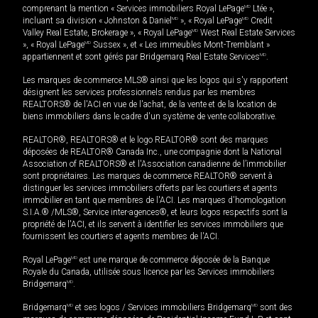
comprenant la mention « Services immobiliers Royal LePage
MD
Ltée »,
incluant sa division « Johnston & Daniel
MD
», « Royal LePage
MD
Credit
Valley Real Estate, Brokerage », « Royal LePage
MD
West Real Estate Services
», « Royal LePage
MD
Sussex », et « Les immeubles Mont-Tremblant »
appartiennent et sont gérés par Bridgemarq Real Estate Services
MD
.
Les marques de commerce MLS® ainsi que les logos qui s'y rapportent
désignent les services professionnels rendus par les membres
REALTORS® de l'ACI en vue de l'achat, de la vente et de la location de
biens immobiliers dans le cadre d'un système de vente collaborative.
REALTOR®, REALTORS® et le logo REALTOR® sont des marques
déposées de REALTOR® Canada Inc., une compagnie dont la National
Association of REALTORS® et l'Association canadienne de l’immobilier
sont propriétaires. Les marques de commerce REALTOR® servent à
distinguer les services immobiliers offerts par les courtiers et agents
immobilier en tant que membres de l'ACI. Les marques d'homologation
S.I.A.® /MLS®, Service inter-agences®, et leurs logos respectifs sont la
propriété de l'ACI, et ils servent à identifier les services immobiliers que
fournissent les courtiers et agents membres de l'ACI.
Royal LePage
MD
est une marque de commerce déposée de la Banque
Royale du Canada, utilisée sous licence par les Services immobiliers
Bridgemarq
MD
.
Bridgemarq
MD
et ses logos / Services immobiliers Bridgemarq
MD
sont des