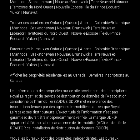
Manitoba
|
Saskatchewan
|
Nouveau-Brunswick
|
Terre-Neuve-et-Labrador
|
Territoires du Nord-Ouest
|
Nouvelle-Écosse
|
Île-du-Prince-Édouard
|
Yukon
|
Nunavut
.
Trouver des courtiers en
Ontario
|
Québec
|
Alberta
|
Colombie-Britannique
|
Manitoba
|
Saskatchewan
|
Nouveau-Brunswick
|
Terre-Neuve-et-
Labrador
|
Territoires du Nord-Ouest
|
Nouvelle-Écosse
|
Île-du-Prince-
Édouard
|
Yukon
|
Nunavut
Parcourir les bureaux en
Ontario
|
Québec
|
Alberta
|
Colombie-Britannique
|
Manitoba
|
Saskatchewan
|
Nouveau-Brunswick
|
Terre-Neuve-et-
Labrador
|
Territoires du Nord-Ouest
|
Nouvelle-Écosse
|
Île-du-Prince-
Édouard
|
Yukon
|
Nunavut
Afficher les propriétés résidentielles au Canada
|
Dernières inscriptions au
Canada
Les informations des propriétés sur ce site proviennent des inscriptions
Royal LePage
MD
et du service de distribution de données de l'Association
canadienne de l’immobilier (SDD®). SDD® met en référence des
inscriptions tenues par des agences immobilières autres que Royal
LePage et ses distributeurs. L'exactitude de l'information n'est pas
garantie et devrait être indépendamment vérifiée. La marque DDF®
appartient à l'Association canadienne de l’immobilier (ACI) et identifie le
REALTOR.ca Installation de distribution de données (SDD®).
*Tous les bureaux sont des propriétés indépendantes. Les bureaux