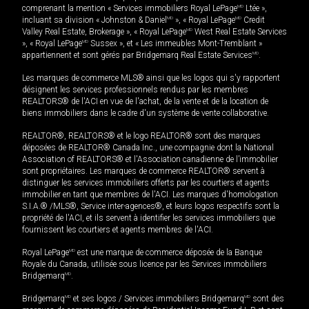
comprenant la mention « Services immobiliers Royal LePage
MD
Ltée »,
incluant sa division « Johnston & Daniel
MD
», « Royal LePage
MD
Credit
Valley Real Estate, Brokerage », « Royal LePage
MD
West Real Estate Services
», « Royal LePage
MD
Sussex », et « Les immeubles Mont-Tremblant »
appartiennent et sont gérés par Bridgemarq Real Estate Services
MD
.
Les marques de commerce MLS® ainsi que les logos qui s'y rapportent
désignent les services professionnels rendus par les membres
REALTORS® de l'ACI en vue de l'achat, de la vente et de la location de
biens immobiliers dans le cadre d'un système de vente collaborative.
REALTOR®, REALTORS® et le logo REALTOR® sont des marques
déposées de REALTOR® Canada Inc., une compagnie dont la National
Association of REALTORS® et l'Association canadienne de l’immobilier
sont propriétaires. Les marques de commerce REALTOR® servent à
distinguer les services immobiliers offerts par les courtiers et agents
immobilier en tant que membres de l'ACI. Les marques d'homologation
S.I.A.® /MLS®, Service inter-agences®, et leurs logos respectifs sont la
propriété de l'ACI, et ils servent à identifier les services immobiliers que
fournissent les courtiers et agents membres de l'ACI.
Royal LePage
MD
est une marque de commerce déposée de la Banque
Royale du Canada, utilisée sous licence par les Services immobiliers
Bridgemarq
MD
.
Bridgemarq
MD
et ses logos / Services immobiliers Bridgemarq
MD
sont des