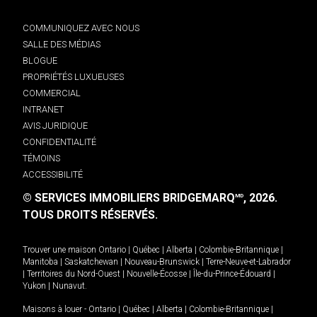
COMMUNIQUEZ AVEC NOUS
SALLE DES MÉDIAS
BLOGUE
PROPRIÉTÉS LUXUEUSES
COMMERCIAL
INTRANET
AVIS JURIDIQUE
CONFIDENTIALITÉ
TÉMOINS
ACCESSIBILITÉ
© SERVICES IMMOBILIERS BRIDGEMARQ
, 2026.
MD
TOUS DROITS RÉSERVÉS.
Trouver une maison
Ontario
|
Québec
|
Alberta
|
Colombie-Britannique
|
Manitoba
|
Saskatchewan
|
Nouveau-Brunswick
|
Terre-Neuve-et-Labrador
|
Territoires du Nord-Ouest
|
Nouvelle-Écosse
|
Île-du-Prince-Édouard
|
Yukon
|
Nunavut
.
Maisons à louer -
Ontario
|
Québec
|
Alberta
|
Colombie-Britannique
|