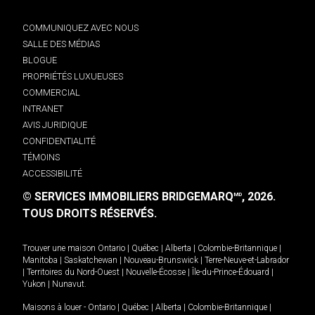
COMMUNIQUEZ AVEC NOUS
SALLE DES MÉDIAS
BLOGUE
PROPRIÉTÉS LUXUEUSES
COMMERCIAL
INTRANET
AVIS JURIDIQUE
CONFIDENTIALITÉ
TÉMOINS
ACCESSIBILITÉ
© SERVICES IMMOBILIERS BRIDGEMARQ
, 2026.
MD
TOUS DROITS RÉSERVÉS.
Trouver une maison
Ontario
|
Québec
|
Alberta
|
Colombie-Britannique
|
Manitoba
|
Saskatchewan
|
Nouveau-Brunswick
|
Terre-Neuve-et-Labrador
|
Territoires du Nord-Ouest
|
Nouvelle-Écosse
|
Île-du-Prince-Édouard
|
Yukon
|
Nunavut
.
Maisons à louer -
Ontario
|
Québec
|
Alberta
|
Colombie-Britannique
|