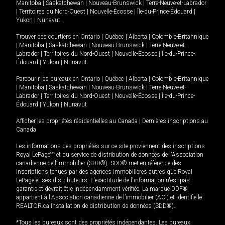
Manitoba
|
Saskatchewan
|
Nouveau-Brunswick
|
Terre-Neuve-et-Labrador
|
Territoires du Nord-Ouest
|
Nouvelle-Écosse
|
Île-du-Prince-Édouard
|
Yukon
|
Nunavut
.
Trouver des courtiers en
Ontario
|
Québec
|
Alberta
|
Colombie-Britannique
|
Manitoba
|
Saskatchewan
|
Nouveau-Brunswick
|
Terre-Neuve-et-
Labrador
|
Territoires du Nord-Ouest
|
Nouvelle-Écosse
|
Île-du-Prince-
Édouard
|
Yukon
|
Nunavut
Parcourir les bureaux en
Ontario
|
Québec
|
Alberta
|
Colombie-Britannique
|
Manitoba
|
Saskatchewan
|
Nouveau-Brunswick
|
Terre-Neuve-et-
Labrador
|
Territoires du Nord-Ouest
|
Nouvelle-Écosse
|
Île-du-Prince-
Édouard
|
Yukon
|
Nunavut
Afficher les propriétés résidentielles au Canada
|
Dernières inscriptions au
Canada
Les informations des propriétés sur ce site proviennent des inscriptions
Royal LePage
MD
et du service de distribution de données de l'Association
canadienne de l’immobilier (SDD®). SDD® met en référence des
inscriptions tenues par des agences immobilières autres que Royal
LePage et ses distributeurs. L'exactitude de l'information n'est pas
garantie et devrait être indépendamment vérifiée. La marque DDF®
appartient à l'Association canadienne de l’immobilier (ACI) et identifie le
REALTOR.ca Installation de distribution de données (SDD®).
*Tous les bureaux sont des propriétés indépendantes. Les bureaux