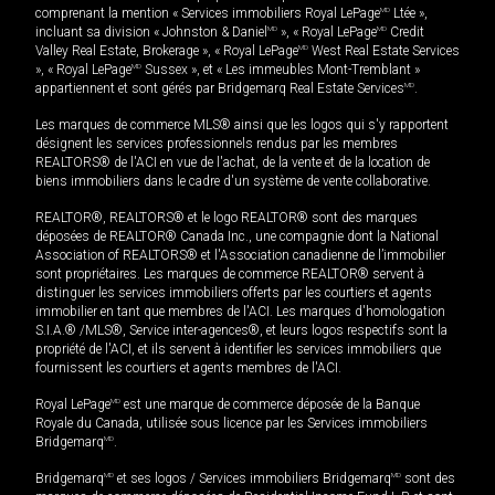
comprenant la mention « Services immobiliers Royal LePage
MD
Ltée »,
incluant sa division « Johnston & Daniel
MD
», « Royal LePage
MD
Credit
Valley Real Estate, Brokerage », « Royal LePage
MD
West Real Estate Services
», « Royal LePage
MD
Sussex », et « Les immeubles Mont-Tremblant »
appartiennent et sont gérés par Bridgemarq Real Estate Services
MD
.
Les marques de commerce MLS® ainsi que les logos qui s'y rapportent
désignent les services professionnels rendus par les membres
REALTORS® de l'ACI en vue de l'achat, de la vente et de la location de
biens immobiliers dans le cadre d'un système de vente collaborative.
REALTOR®, REALTORS® et le logo REALTOR® sont des marques
déposées de REALTOR® Canada Inc., une compagnie dont la National
Association of REALTORS® et l'Association canadienne de l’immobilier
sont propriétaires. Les marques de commerce REALTOR® servent à
distinguer les services immobiliers offerts par les courtiers et agents
immobilier en tant que membres de l'ACI. Les marques d'homologation
S.I.A.® /MLS®, Service inter-agences®, et leurs logos respectifs sont la
propriété de l'ACI, et ils servent à identifier les services immobiliers que
fournissent les courtiers et agents membres de l'ACI.
Royal LePage
MD
est une marque de commerce déposée de la Banque
Royale du Canada, utilisée sous licence par les Services immobiliers
Bridgemarq
MD
.
Bridgemarq
MD
et ses logos / Services immobiliers Bridgemarq
MD
sont des