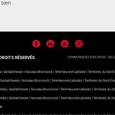
 bien
Facebook
LinkedIn
YouTube
Instagram
ROITS RÉSERVÉS.
COMMUNIQUEZ AVEC NOUS
SALL
a
|
Saskatchewan
|
Nouveau-Brunswick
|
Terre-Neuve-et-Labrador
|
Territoires du Nord
Saskatchewan
|
Nouveau-Brunswick
|
Terre-Neuve-et-Labrador
|
Territoires du Nord-Ou
itoba
|
Saskatchewan
|
Nouveau-Brunswick
|
Terre-Neuve-et-Labrador
|
Territoires du 
itoba
|
Saskatchewan
|
Nouveau-Brunswick
|
Terre-Neuve-et-Labrador
|
Territoires du 
da
MD