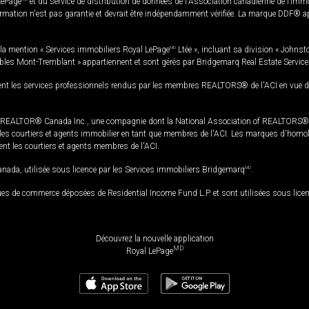
LePage
et du service de distribution de données de l'Association canadienne de l’im
rmation n'est pas garantie et devrait être indépendamment vérifiée. La marque DDF® appa
la mention « Services immobiliers Royal LePage
MD
Ltée », incluant sa division « Johnst
bles Mont-Tremblant » appartiennent et sont gérés par Bridgemarq Real Estate Servic
 les services professionnels rendus par les membres REALTORS® de l'ACI en vue de l'a
TOR® Canada Inc., une compagnie dont la National Association of REALTORS® et l'
s courtiers et agents immobilier en tant que membres de l'ACI. Les marques d'homolog
ssent les courtiers et agents membres de l'ACI.
da, utilisée sous licence par les Services immobiliers Bridgemarq
MD
.
s de commerce déposées de Residential Income Fund L.P. et sont utilisées sous lice
Découvrez la nouvelle application
MD
Royal LePage