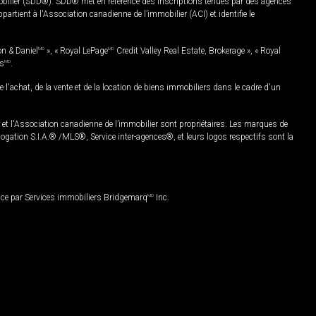
mobilier (SDD®). SDD® met en référence des inscriptions tenues par des agences
rtient à l'Association canadienne de l’immobilier (ACI) et identifie le
on & Daniel
MD
», « Royal LePage
MD
Credit Valley Real Estate, Brokerage », « Royal
es
MD
.
chat, de la vente et de la location de biens immobiliers dans le cadre d'un
Association canadienne de l’immobilier sont propriétaires. Les marques de
ation S.I.A.® /MLS®, Service inter-agences®, et leurs logos respectifs sont la
nce par Services immobiliers Bridgemarq
MD
Inc.