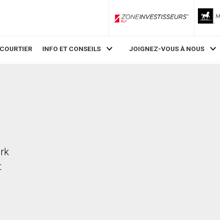
ZoneInvestisseurs RLP
 COURTIER
INFO ET CONSEILS
JOIGNEZ-VOUS À NOUS
ark
t