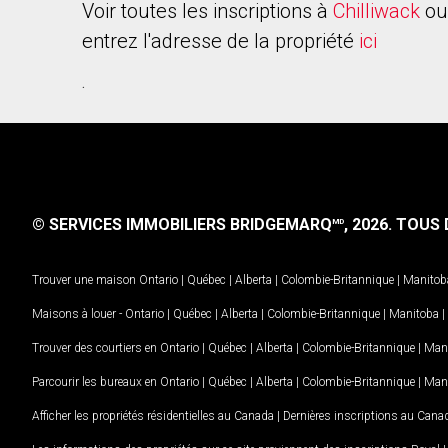
Voir toutes les inscriptions à
Chilliwack
ou
entrez l'adresse de la propriété
ici
.
© SERVICES IMMOBILIERS BRIDGEMARQ
, 2026.
TOUS D
MD
Trouver une maison
Ontario
|
Québec
|
Alberta
|
Colombie-Britannique
|
Manitob
Maisons à louer -
Ontario
|
Québec
|
Alberta
|
Colombie-Britannique
|
Manitoba
|
Trouver des courtiers en
Ontario
|
Québec
|
Alberta
|
Colombie-Britannique
|
Man
Parcourir les bureaux en
Ontario
|
Québec
|
Alberta
|
Colombie-Britannique
|
Man
Afficher les propriétés résidentielles au Canada
|
Dernières inscriptions au Cana