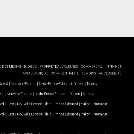
E DES MÉDIAS
BLOGUE
PROPRIÉTÉS LUXUEUSES
COMMERCIAL
INTRANET
AVIS JURIDIQUE
CONFIDENTIALITÉ
TÉMOINS
ACCESSIBILITÉ
-Ouest
|
Nouvelle-Écosse
|
Île-du-Prince-Édouard
|
Yukon
|
Nunavut
.
est
|
Nouvelle-Écosse
|
Île-du-Prince-Édouard
|
Yukon
|
Nunavut
.
Nord-Ouest
|
Nouvelle-Écosse
|
Île-du-Prince-Édouard
|
Yukon
|
Nunavut
Nord-Ouest
|
Nouvelle-Écosse
|
Île-du-Prince-Édouard
|
Yukon
|
Nunavut