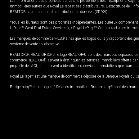
Les informations des propriétés sur ce site proviennent des inscriptions Royal 
immobilières autres que Royal LePage et ses distributeurs. L'exactitude de l'info
REALTOR.ca Installation de distribution de données (SDD®).
*Tous les bureaux sont des propriétés indépendantes. Les bureaux comprenant 
LePage
MD
West Real Estate Services », « Royal LePage
MD
Sussex », et « Les immeu
Les marques de commerce MLS® ainsi que les logos qui s'y rapportent désignent
système de vente collaborative.
REALTOR®, REALTORS® et le logo REALTOR® sont des marques déposées de REAL
commerce REALTOR® servent à distinguer les services immobiliers offerts par le
propriété de l'ACI, et ils servent à identifier les services immobiliers que fourni
Royal LePage
MD
est une marque de commerce déposée de la Banque Royale du Cana
Bridgemarq
MD
et ses logos / Services immobiliers Bridgemarq
MD
sont des marque