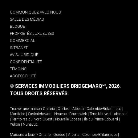
COMMUNIQUEZ AVEC NOUS
SALLE DES MÉDIAS
BLOGUE
PROPRIÉTÉS LUXUEUSES
COMMERCIAL
INTRANET
AVIS JURIDIQUE
CONFIDENTIALITÉ
TÉMOINS
ACCESSIBILITÉ
© SERVICES IMMOBILIERS BRIDGEMARQ
, 2026.
MD
TOUS DROITS RÉSERVÉS.
Trouver une maison
Ontario
|
Québec
|
Alberta
|
Colombie-Britannique
|
Manitoba
|
Saskatchewan
|
Nouveau-Brunswick
|
Terre-Neuve-et-Labrador
|
Territoires du Nord-Ouest
|
Nouvelle-Écosse
|
Île-du-Prince-Édouard
|
Yukon
|
Nunavut
.
Maisons à louer -
Ontario
|
Québec
|
Alberta
|
Colombie-Britannique
|