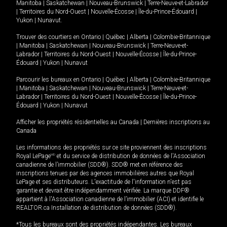
Manitoba
|
Saskatchewan
|
Nouveau-Brunswick
|
Terre-Neuve-et-Labrador
|
Territoires du Nord-Ouest
|
Nouvelle-Écosse
|
Île-du-Prince-Édouard
|
Yukon
|
Nunavut
.
Trouver des courtiers en
Ontario
|
Québec
|
Alberta
|
Colombie-Britannique
|
Manitoba
|
Saskatchewan
|
Nouveau-Brunswick
|
Terre-Neuve-et-
Labrador
|
Territoires du Nord-Ouest
|
Nouvelle-Écosse
|
Île-du-Prince-
Édouard
|
Yukon
|
Nunavut
Parcourir les bureaux en
Ontario
|
Québec
|
Alberta
|
Colombie-Britannique
|
Manitoba
|
Saskatchewan
|
Nouveau-Brunswick
|
Terre-Neuve-et-
Labrador
|
Territoires du Nord-Ouest
|
Nouvelle-Écosse
|
Île-du-Prince-
Édouard
|
Yukon
|
Nunavut
Afficher les propriétés résidentielles au Canada
|
Dernières inscriptions au
Canada
Les informations des propriétés sur ce site proviennent des inscriptions
Royal LePage
MD
et du service de distribution de données de l'Association
canadienne de l’immobilier (SDD®). SDD® met en référence des
inscriptions tenues par des agences immobilières autres que Royal
LePage et ses distributeurs. L'exactitude de l'information n'est pas
garantie et devrait être indépendamment vérifiée. La marque DDF®
appartient à l'Association canadienne de l’immobilier (ACI) et identifie le
REALTOR.ca Installation de distribution de données (SDD®).
*Tous les bureaux sont des propriétés indépendantes. Les bureaux