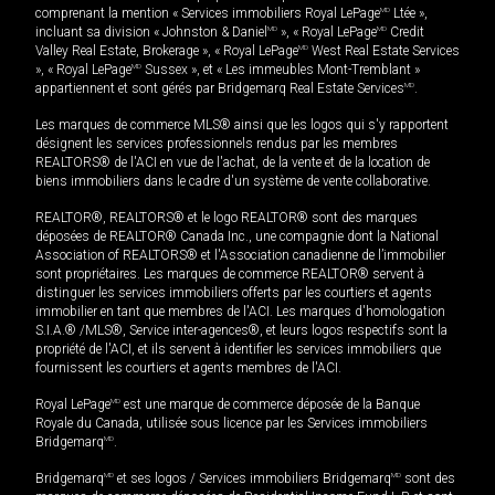
comprenant la mention « Services immobiliers Royal LePage
MD
Ltée »,
incluant sa division « Johnston & Daniel
MD
», « Royal LePage
MD
Credit
Valley Real Estate, Brokerage », « Royal LePage
MD
West Real Estate Services
», « Royal LePage
MD
Sussex », et « Les immeubles Mont-Tremblant »
appartiennent et sont gérés par Bridgemarq Real Estate Services
MD
.
Les marques de commerce MLS® ainsi que les logos qui s'y rapportent
désignent les services professionnels rendus par les membres
REALTORS® de l'ACI en vue de l'achat, de la vente et de la location de
biens immobiliers dans le cadre d'un système de vente collaborative.
REALTOR®, REALTORS® et le logo REALTOR® sont des marques
déposées de REALTOR® Canada Inc., une compagnie dont la National
Association of REALTORS® et l'Association canadienne de l’immobilier
sont propriétaires. Les marques de commerce REALTOR® servent à
distinguer les services immobiliers offerts par les courtiers et agents
immobilier en tant que membres de l'ACI. Les marques d'homologation
S.I.A.® /MLS®, Service inter-agences®, et leurs logos respectifs sont la
propriété de l'ACI, et ils servent à identifier les services immobiliers que
fournissent les courtiers et agents membres de l'ACI.
Royal LePage
MD
est une marque de commerce déposée de la Banque
Royale du Canada, utilisée sous licence par les Services immobiliers
Bridgemarq
MD
.
Bridgemarq
MD
et ses logos / Services immobiliers Bridgemarq
MD
sont des