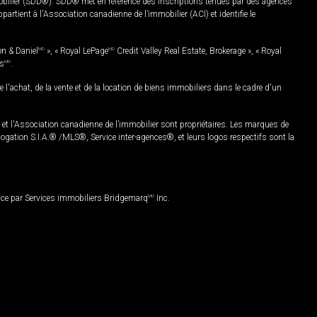
mobilier (SDD®). SDD® met en référence des inscriptions tenues par des agences
rtient à l'Association canadienne de l’immobilier (ACI) et identifie le
on & Daniel
MD
», « Royal LePage
MD
Credit Valley Real Estate, Brokerage », « Royal
es
MD
.
chat, de la vente et de la location de biens immobiliers dans le cadre d'un
Association canadienne de l’immobilier sont propriétaires. Les marques de
ation S.I.A.® /MLS®, Service inter-agences®, et leurs logos respectifs sont la
nce par Services immobiliers Bridgemarq
MD
Inc.