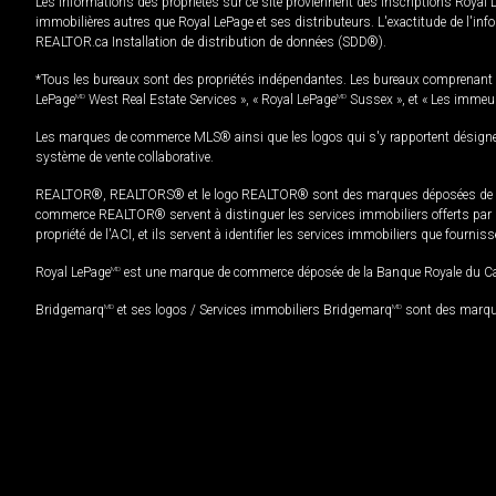
Les informations des propriétés sur ce site proviennent des inscriptions Royal 
immobilières autres que Royal LePage et ses distributeurs. L'exactitude de l'info
REALTOR.ca Installation de distribution de données (SDD®).
*Tous les bureaux sont des propriétés indépendantes. Les bureaux comprenant 
LePage
MD
West Real Estate Services », « Royal LePage
MD
Sussex », et « Les immeu
Les marques de commerce MLS® ainsi que les logos qui s'y rapportent désignent
système de vente collaborative.
REALTOR®, REALTORS® et le logo REALTOR® sont des marques déposées de REAL
commerce REALTOR® servent à distinguer les services immobiliers offerts par le
propriété de l'ACI, et ils servent à identifier les services immobiliers que fourni
Royal LePage
MD
est une marque de commerce déposée de la Banque Royale du Cana
Bridgemarq
MD
et ses logos / Services immobiliers Bridgemarq
MD
sont des marque