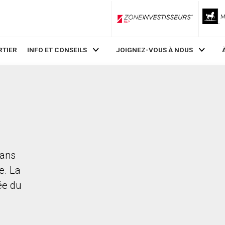
ZoneInvestisseurs RLP
RTIER
INFO ET CONSEILS
JOIGNEZ-VOUS À NOUS
dans
e. La
rée du