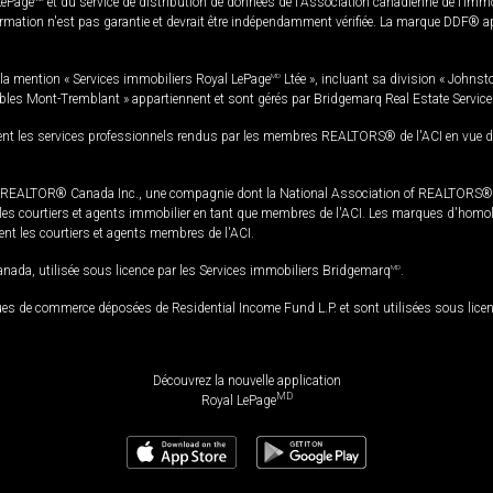
LePage
et du service de distribution de données de l'Association canadienne de l’im
rmation n'est pas garantie et devrait être indépendamment vérifiée. La marque DDF® appa
la mention « Services immobiliers Royal LePage
MD
Ltée », incluant sa division « Johnst
bles Mont-Tremblant » appartiennent et sont gérés par Bridgemarq Real Estate Servic
 les services professionnels rendus par les membres REALTORS® de l'ACI en vue de l'a
TOR® Canada Inc., une compagnie dont la National Association of REALTORS® et l'
s courtiers et agents immobilier en tant que membres de l'ACI. Les marques d'homolog
ssent les courtiers et agents membres de l'ACI.
da, utilisée sous licence par les Services immobiliers Bridgemarq
MD
.
s de commerce déposées de Residential Income Fund L.P. et sont utilisées sous lice
Découvrez la nouvelle application
MD
Royal LePage