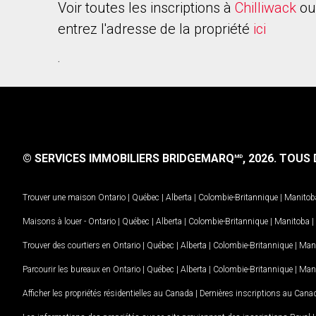
Voir toutes les inscriptions à
Chilliwack
ou
entrez l'adresse de la propriété
ici
.
© SERVICES IMMOBILIERS BRIDGEMARQ
, 2026.
TOUS D
MD
Trouver une maison
Ontario
|
Québec
|
Alberta
|
Colombie-Britannique
|
Manitob
Maisons à louer -
Ontario
|
Québec
|
Alberta
|
Colombie-Britannique
|
Manitoba
|
Trouver des courtiers en
Ontario
|
Québec
|
Alberta
|
Colombie-Britannique
|
Man
Parcourir les bureaux en
Ontario
|
Québec
|
Alberta
|
Colombie-Britannique
|
Man
Afficher les propriétés résidentielles au Canada
|
Dernières inscriptions au Cana