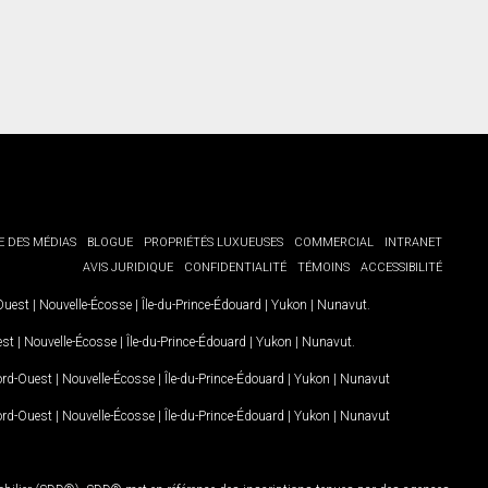
E DES MÉDIAS
BLOGUE
PROPRIÉTÉS LUXUEUSES
COMMERCIAL
INTRANET
AVIS JURIDIQUE
CONFIDENTIALITÉ
TÉMOINS
ACCESSIBILITÉ
-Ouest
|
Nouvelle-Écosse
|
Île-du-Prince-Édouard
|
Yukon
|
Nunavut
.
est
|
Nouvelle-Écosse
|
Île-du-Prince-Édouard
|
Yukon
|
Nunavut
.
Nord-Ouest
|
Nouvelle-Écosse
|
Île-du-Prince-Édouard
|
Yukon
|
Nunavut
Nord-Ouest
|
Nouvelle-Écosse
|
Île-du-Prince-Édouard
|
Yukon
|
Nunavut