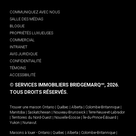
COMMUNIQUEZ AVEC NOUS
SALLE DES MÉDIAS
BLOGUE
PROPRIÉTÉS LUXUEUSES
COMMERCIAL
INTRANET
AVIS JURIDIQUE
CONFIDENTIALITÉ
TÉMOINS
ACCESSIBILITÉ
© SERVICES IMMOBILIERS BRIDGEMARQ
, 2026.
MD
TOUS DROITS RÉSERVÉS.
Trouver une maison
Ontario
|
Québec
|
Alberta
|
Colombie-Britannique
|
Manitoba
|
Saskatchewan
|
Nouveau-Brunswick
|
Terre-Neuve-et-Labrador
|
Territoires du Nord-Ouest
|
Nouvelle-Écosse
|
Île-du-Prince-Édouard
|
Yukon
|
Nunavut
.
Maisons à louer -
Ontario
|
Québec
|
Alberta
|
Colombie-Britannique
|