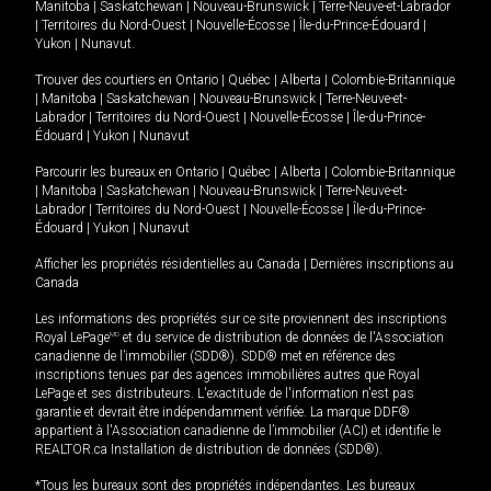
Manitoba
|
Saskatchewan
|
Nouveau-Brunswick
|
Terre-Neuve-et-Labrador
|
Territoires du Nord-Ouest
|
Nouvelle-Écosse
|
Île-du-Prince-Édouard
|
Yukon
|
Nunavut
.
Trouver des courtiers en
Ontario
|
Québec
|
Alberta
|
Colombie-Britannique
|
Manitoba
|
Saskatchewan
|
Nouveau-Brunswick
|
Terre-Neuve-et-
Labrador
|
Territoires du Nord-Ouest
|
Nouvelle-Écosse
|
Île-du-Prince-
Édouard
|
Yukon
|
Nunavut
Parcourir les bureaux en
Ontario
|
Québec
|
Alberta
|
Colombie-Britannique
|
Manitoba
|
Saskatchewan
|
Nouveau-Brunswick
|
Terre-Neuve-et-
Labrador
|
Territoires du Nord-Ouest
|
Nouvelle-Écosse
|
Île-du-Prince-
Édouard
|
Yukon
|
Nunavut
Afficher les propriétés résidentielles au Canada
|
Dernières inscriptions au
Canada
Les informations des propriétés sur ce site proviennent des inscriptions
Royal LePage
MD
et du service de distribution de données de l'Association
canadienne de l’immobilier (SDD®). SDD® met en référence des
inscriptions tenues par des agences immobilières autres que Royal
LePage et ses distributeurs. L'exactitude de l'information n'est pas
garantie et devrait être indépendamment vérifiée. La marque DDF®
appartient à l'Association canadienne de l’immobilier (ACI) et identifie le
REALTOR.ca Installation de distribution de données (SDD®).
*Tous les bureaux sont des propriétés indépendantes. Les bureaux