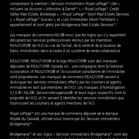
comprenant la mention « Services immobiliers Royal LePage
MD
Ltée »,
incluant sa division « Johnston & Daniel
MD
», « Royal LePage
MD
Credit
Valley Real Estate, Brokerage », « Royal LePage
MD
West Real Estate Services
», « Royal LePage
MD
Sussex », et « Les immeubles Mont-Tremblant »
appartiennent et sont gérés par Bridgemarq Real Estate Services
MD
.
Les marques de commerce MLS® ainsi que les logos qui s'y rapportent
désignent les services professionnels rendus par les membres
REALTORS® de l'ACI en vue de l'achat, de la vente et de la location de
biens immobiliers dans le cadre d'un système de vente collaborative.
REALTOR®, REALTORS® et le logo REALTOR® sont des marques
déposées de REALTOR® Canada Inc., une compagnie dont la National
Association of REALTORS® et l'Association canadienne de l’immobilier
sont propriétaires. Les marques de commerce REALTOR® servent à
distinguer les services immobiliers offerts par les courtiers et agents
immobilier en tant que membres de l'ACI. Les marques d'homologation
S.I.A.® /MLS®, Service inter-agences®, et leurs logos respectifs sont la
propriété de l'ACI, et ils servent à identifier les services immobiliers que
fournissent les courtiers et agents membres de l'ACI.
Royal LePage
MD
est une marque de commerce déposée de la Banque
Royale du Canada, utilisée sous licence par les Services immobiliers
Bridgemarq
MD
.
Bridgemarq
MD
et ses logos / Services immobiliers Bridgemarq
MD
sont des