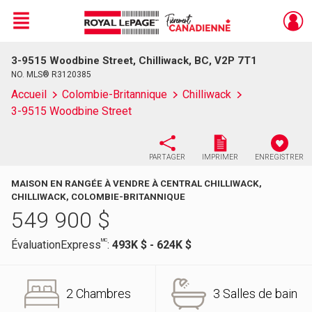
Menu
3-9515 Woodbine Street, Chilliwack, BC, V2P 7T1
Live
En Direct
NO. MLS® R3120385
Accueil
Colombie-Britannique
Chilliwack
3-9515 Woodbine Street
PARTAGER
IMPRIMER
ENREGISTRER
MAISON EN RANGÉE À VENDRE À CENTRAL CHILLIWACK,
CHILLIWACK, COLOMBIE-BRITANNIQUE
549 900
$
MC
ÉvaluationExpress
:
493K $ - 624K $
2 Chambres
3 Salles de bain