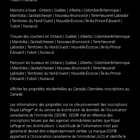
Yukon
|
Nunavut
.
Maisons à louer -
Ontario
|
Québec
|
Alberta
|
Colombie-Britannique
|
Manitoba
|
Saskatchewan
|
Nouveau-Brunswick
|
Terre-Neuve-et-Labrador
|
Territoires du Nord-Ouest
|
Nouvelle-Écosse
|
Île-du-Prince-Édouard
|
Yukon
|
Nunavut
.
Trouver des courtiers en
Ontario
|
Québec
|
Alberta
|
Colombie-Britannique
|
Manitoba
|
Saskatchewan
|
Nouveau-Brunswick
|
Terre-Neuve-et-
Labrador
|
Territoires du Nord-Ouest
|
Nouvelle-Écosse
|
Île-du-Prince-
Édouard
|
Yukon
|
Nunavut
Parcourir les bureaux en
Ontario
|
Québec
|
Alberta
|
Colombie-Britannique
|
Manitoba
|
Saskatchewan
|
Nouveau-Brunswick
|
Terre-Neuve-et-
Labrador
|
Territoires du Nord-Ouest
|
Nouvelle-Écosse
|
Île-du-Prince-
Édouard
|
Yukon
|
Nunavut
Afficher les propriétés résidentielles au Canada
|
Dernières inscriptions au
Canada
Les informations des propriétés sur ce site proviennent des inscriptions
Royal LePage
MD
et du service de distribution de données de l'Association
canadienne de l’immobilier (SDD®). SDD® met en référence des
inscriptions tenues par des agences immobilières autres que Royal
LePage et ses distributeurs. L'exactitude de l'information n'est pas
garantie et devrait être indépendamment vérifiée. La marque DDF®
appartient à l'Association canadienne de l’immobilier (ACI) et identifie le