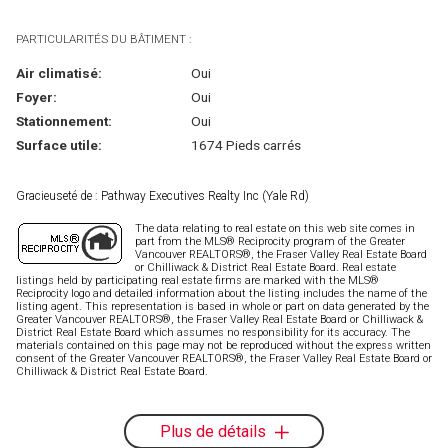
PARTICULARITÉS DU BÂTIMENT :
Air climatisé:
Oui
Foyer:
Oui
Stationnement:
Oui
Surface utile:
1674 Pieds carrés
Gracieuseté de : Pathway Executives Realty Inc (Yale Rd)
The data relating to real estate on this web site comes in
part from the MLS® Reciprocity program of the Greater
Vancouver REALTORS®, the Fraser Valley Real Estate Board
or Chilliwack & District Real Estate Board. Real estate
listings held by participating real estate firms are marked with the MLS®
Reciprocity logo and detailed information about the listing includes the name of the
listing agent. This representation is based in whole or part on data generated by the
Greater Vancouver REALTORS®, the Fraser Valley Real Estate Board or Chilliwack &
District Real Estate Board which assumes no responsibility for its accuracy. The
materials contained on this page may not be reproduced without the express written
consent of the Greater Vancouver REALTORS®, the Fraser Valley Real Estate Board or
Chilliwack & District Real Estate Board.
Plus de détails