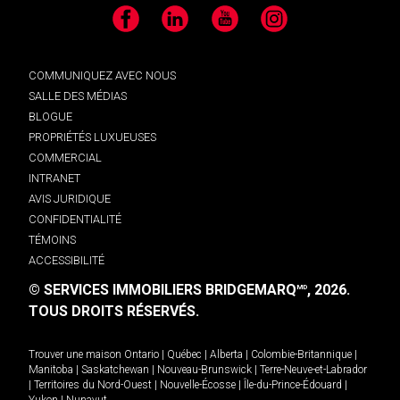
Facebook
LinkedIn
YouTube
Instagram
COMMUNIQUEZ AVEC NOUS
SALLE DES MÉDIAS
BLOGUE
PROPRIÉTÉS LUXUEUSES
COMMERCIAL
INTRANET
AVIS JURIDIQUE
CONFIDENTIALITÉ
TÉMOINS
ACCESSIBILITÉ
© SERVICES IMMOBILIERS BRIDGEMARQ
, 2026.
MD
TOUS DROITS RÉSERVÉS.
Trouver une maison
Ontario
|
Québec
|
Alberta
|
Colombie-Britannique
|
Manitoba
|
Saskatchewan
|
Nouveau-Brunswick
|
Terre-Neuve-et-Labrador
|
Territoires du Nord-Ouest
|
Nouvelle-Écosse
|
Île-du-Prince-Édouard
|