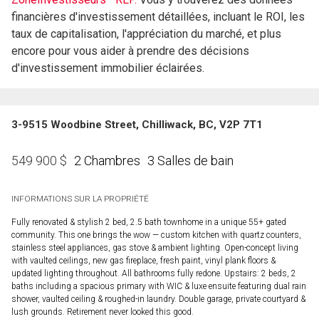
financières d'investissement détaillées, incluant le ROI, les
taux de capitalisation, l'appréciation du marché, et plus
encore pour vous aider à prendre des décisions
d'investissement immobilier éclairées.
3-9515 Woodbine Street, Chilliwack, BC, V2P 7T1
2 Chambres
3 Salles de bain
549 900
$
INFORMATIONS SUR LA PROPRIÉTÉ
Fully renovated & stylish 2 bed, 2.5 bath townhome in a unique 55+ gated
community. This one brings the wow — custom kitchen with quartz counters,
stainless steel appliances, gas stove & ambient lighting. Open-concept living
with vaulted ceilings, new gas fireplace, fresh paint, vinyl plank floors &
updated lighting throughout. All bathrooms fully redone. Upstairs: 2 beds, 2
baths including a spacious primary with WIC & luxe ensuite featuring dual rain
shower, vaulted ceiling & roughed-in laundry. Double garage, private courtyard &
lush grounds. Retirement never looked this good.