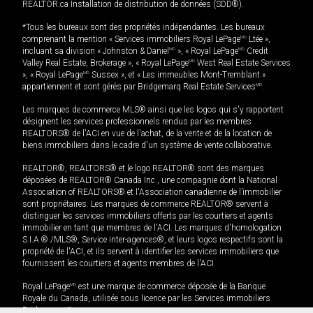
REALTOR.ca Installation de distribution de données (SDD®).
*Tous les bureaux sont des propriétés indépendantes. Les bureaux
comprenant la mention « Services immobiliers Royal LePage
MD
Ltée »,
incluant sa division « Johnston & Daniel
MD
», « Royal LePage
MD
Credit
Valley Real Estate, Brokerage », « Royal LePage
MD
West Real Estate Services
», « Royal LePage
MD
Sussex », et « Les immeubles Mont-Tremblant »
appartiennent et sont gérés par Bridgemarq Real Estate Services
MD
.
Les marques de commerce MLS® ainsi que les logos qui s'y rapportent
désignent les services professionnels rendus par les membres
REALTORS® de l'ACI en vue de l'achat, de la vente et de la location de
biens immobiliers dans le cadre d'un système de vente collaborative.
REALTOR®, REALTORS® et le logo REALTOR® sont des marques
déposées de REALTOR® Canada Inc., une compagnie dont la National
Association of REALTORS® et l'Association canadienne de l’immobilier
sont propriétaires. Les marques de commerce REALTOR® servent à
distinguer les services immobiliers offerts par les courtiers et agents
immobilier en tant que membres de l'ACI. Les marques d'homologation
S.I.A.® /MLS®, Service inter-agences®, et leurs logos respectifs sont la
propriété de l'ACI, et ils servent à identifier les services immobiliers que
549 900
$
fournissent les courtiers et agents membres de l'ACI.
Planifier une visite
Demander plus d'information
Royal LePage
MD
est une marque de commerce déposée de la Banque
Royale du Canada, utilisée sous licence par les Services immobiliers
Bridgemarq
MD
.