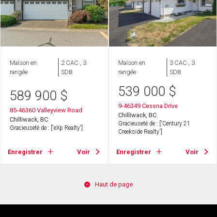
Maison en
2 CAC , 3
Maison en
3 CAC , 3
rangée
SDB
rangée
SDB
539 000
$
589 900
$
9-46349 Cessna Drive
85-46360 Valleyview Road
Chilliwack, BC
Chilliwack, BC
Gracieuseté de : ['Century 21
Gracieuseté de : ['eXp Realty']
Creekside Realty']
Enregistrer
Voir
Enregistrer
Voir
Haut de page