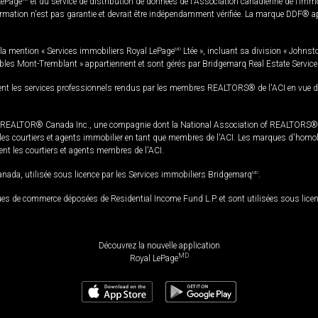
LePage
et du service de distribution de données de l'Association canadienne de l’im
rmation n'est pas garantie et devrait être indépendamment vérifiée. La marque DDF® appa
la mention « Services immobiliers Royal LePage
MD
Ltée », incluant sa division « Johnst
bles Mont-Tremblant » appartiennent et sont gérés par Bridgemarq Real Estate Servic
 les services professionnels rendus par les membres REALTORS® de l'ACI en vue de l'a
TOR® Canada Inc., une compagnie dont la National Association of REALTORS® et l'
s courtiers et agents immobilier en tant que membres de l'ACI. Les marques d'homolog
ssent les courtiers et agents membres de l'ACI.
da, utilisée sous licence par les Services immobiliers Bridgemarq
MD
.
s de commerce déposées de Residential Income Fund L.P. et sont utilisées sous lice
Découvrez la nouvelle application
MD
Royal LePage