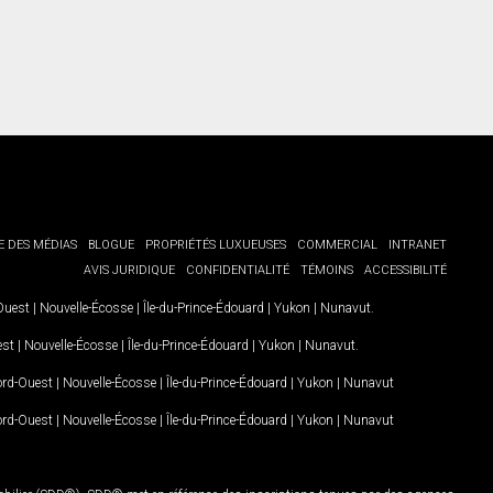
E DES MÉDIAS
BLOGUE
PROPRIÉTÉS LUXUEUSES
COMMERCIAL
INTRANET
AVIS JURIDIQUE
CONFIDENTIALITÉ
TÉMOINS
ACCESSIBILITÉ
-Ouest
|
Nouvelle-Écosse
|
Île-du-Prince-Édouard
|
Yukon
|
Nunavut
.
est
|
Nouvelle-Écosse
|
Île-du-Prince-Édouard
|
Yukon
|
Nunavut
.
Nord-Ouest
|
Nouvelle-Écosse
|
Île-du-Prince-Édouard
|
Yukon
|
Nunavut
Nord-Ouest
|
Nouvelle-Écosse
|
Île-du-Prince-Édouard
|
Yukon
|
Nunavut