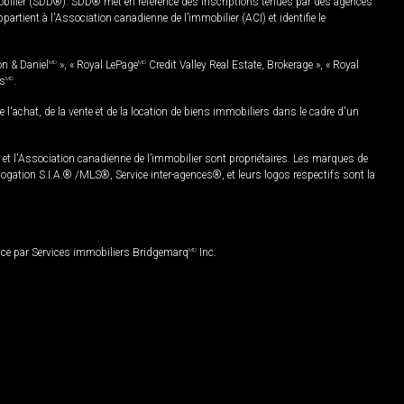
mobilier (SDD®). SDD® met en référence des inscriptions tenues par des agences
rtient à l'Association canadienne de l’immobilier (ACI) et identifie le
on & Daniel
MD
», « Royal LePage
MD
Credit Valley Real Estate, Brokerage », « Royal
es
MD
.
chat, de la vente et de la location de biens immobiliers dans le cadre d'un
Association canadienne de l’immobilier sont propriétaires. Les marques de
ation S.I.A.® /MLS®, Service inter-agences®, et leurs logos respectifs sont la
nce par Services immobiliers Bridgemarq
MD
Inc.