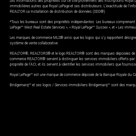
Les informations des propriétés sur ce site proviennent des inscriptions Royal 
immobilières autres que Royal LePage et ses distributeurs. L'exactitude de l'info
REALTOR.ca Installation de distribution de données (SDD®).
*Tous les bureaux sont des propriétés indépendantes. Les bureaux comprenant 
LePage
MD
West Real Estate Services », « Royal LePage
MD
Sussex », et « Les immeu
Les marques de commerce MLS® ainsi que les logos qui s'y rapportent désignent
système de vente collaborative.
REALTOR®, REALTORS® et le logo REALTOR® sont des marques déposées de REAL
commerce REALTOR® servent à distinguer les services immobiliers offerts par le
propriété de l'ACI, et ils servent à identifier les services immobiliers que fourni
Royal LePage
MD
est une marque de commerce déposée de la Banque Royale du Cana
Bridgemarq
MD
et ses logos / Services immobiliers Bridgemarq
MD
sont des marque