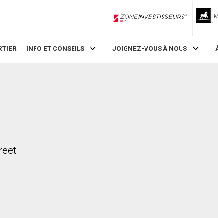
ZoneInvestisseurs RLP
RTIER
INFO ET CONSEILS
JOIGNEZ-VOUS À NOUS
reet