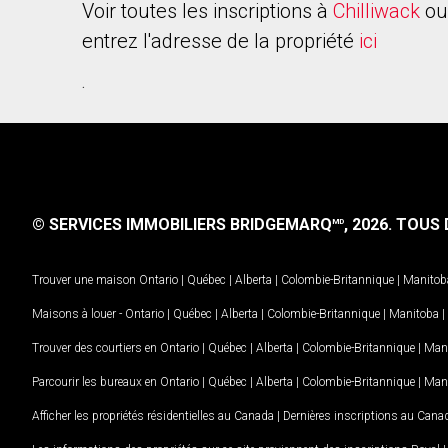
Voir toutes les inscriptions à
Chilliwack
ou
entrez l'adresse de la propriété
ici
.
© SERVICES IMMOBILIERS BRIDGEMARQ
, 2026.
TOUS D
MD
Trouver une maison
Ontario
|
Québec
|
Alberta
|
Colombie-Britannique
|
Manitob
Maisons à louer -
Ontario
|
Québec
|
Alberta
|
Colombie-Britannique
|
Manitoba
|
Trouver des courtiers en
Ontario
|
Québec
|
Alberta
|
Colombie-Britannique
|
Man
Parcourir les bureaux en
Ontario
|
Québec
|
Alberta
|
Colombie-Britannique
|
Man
Afficher les propriétés résidentielles au Canada
|
Dernières inscriptions au Cana