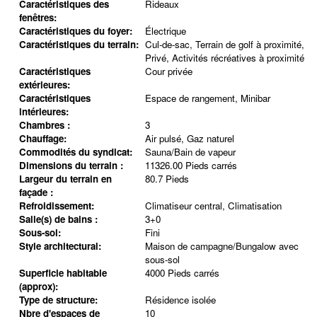
Caractéristiques des
Rideaux
fenêtres:
Caractéristiques du foyer:
Électrique
Caractéristiques du terrain:
Cul-de-sac, Terrain de golf à proximité,
Privé, Activités récréatives à proximité
Caractéristiques
Cour privée
extérieures:
Caractéristiques
Espace de rangement, Minibar
intérieures:
Chambres :
3
Chauffage:
Air pulsé, Gaz naturel
Commodités du syndicat:
Sauna/Bain de vapeur
Dimensions du terrain :
11326.00 Pieds carrés
Largeur du terrain en
80.7 Pieds
façade :
Refroidissement:
Climatiseur central, Climatisation
Salle(s) de bains :
3+0
Sous-sol:
Fini
Style architectural:
Maison de campagne/Bungalow avec
sous-sol
Superficie habitable
4000 Pieds carrés
(approx):
Type de structure:
Résidence isolée
Nbre d'espaces de
10