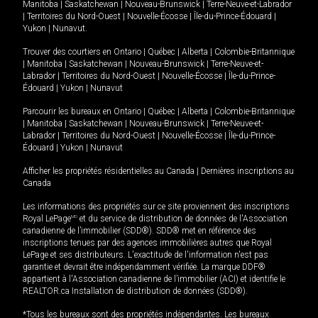
Manitoba
|
Saskatchewan
|
Nouveau-Brunswick
|
Terre-Neuve-et-Labrador
|
Territoires du Nord-Ouest
|
Nouvelle-Écosse
|
Île-du-Prince-Édouard
|
Yukon
|
Nunavut
.
Trouver des courtiers en
Ontario
|
Québec
|
Alberta
|
Colombie-Britannique
|
Manitoba
|
Saskatchewan
|
Nouveau-Brunswick
|
Terre-Neuve-et-
Labrador
|
Territoires du Nord-Ouest
|
Nouvelle-Écosse
|
Île-du-Prince-
Édouard
|
Yukon
|
Nunavut
Parcourir les bureaux en
Ontario
|
Québec
|
Alberta
|
Colombie-Britannique
|
Manitoba
|
Saskatchewan
|
Nouveau-Brunswick
|
Terre-Neuve-et-
Labrador
|
Territoires du Nord-Ouest
|
Nouvelle-Écosse
|
Île-du-Prince-
Édouard
|
Yukon
|
Nunavut
Afficher les propriétés résidentielles au Canada
|
Dernières inscriptions au
Canada
Les informations des propriétés sur ce site proviennent des inscriptions
Royal LePage
MD
et du service de distribution de données de l'Association
canadienne de l’immobilier (SDD®). SDD® met en référence des
inscriptions tenues par des agences immobilières autres que Royal
LePage et ses distributeurs. L'exactitude de l'information n'est pas
garantie et devrait être indépendamment vérifiée. La marque DDF®
appartient à l'Association canadienne de l’immobilier (ACI) et identifie le
REALTOR.ca Installation de distribution de données (SDD®).
*Tous les bureaux sont des propriétés indépendantes. Les bureaux