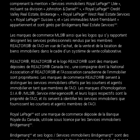
comprenant la mention « Services immobiliers Royal LePage
MD
Ltée »,
incluant sa division « Johnston & Daniel
MD
», « Royal LePage
MD
Credit
Valley Real Estate, Brokerage », « Royal LePage
MD
West Real Estate Services
», « Royal LePage
MD
Sussex », et « Les immeubles Mont-Tremblant »
appartiennent et sont gérés par Bridgemarq Real Estate Services
MD
.
Les marques de commerce MLS® ainsi que les logos qui s'y rapportent
désignent les services professionnels rendus par les membres
REALTORS® de l'ACI en vue de l'achat, de la vente et de la location de
biens immobiliers dans le cadre d'un système de vente collaborative.
REALTOR®, REALTORS® et le logo REALTOR® sont des marques
déposées de REALTOR® Canada Inc., une compagnie dont la National
Association of REALTORS® et l'Association canadienne de l’immobilier
sont propriétaires. Les marques de commerce REALTOR® servent à
distinguer les services immobiliers offerts par les courtiers et agents
immobilier en tant que membres de l'ACI. Les marques d'homologation
S.I.A.® /MLS®, Service inter-agences®, et leurs logos respectifs sont la
propriété de l'ACI, et ils servent à identifier les services immobiliers que
fournissent les courtiers et agents membres de l'ACI.
Royal LePage
MD
est une marque de commerce déposée de la Banque
Royale du Canada, utilisée sous licence par les Services immobiliers
Bridgemarq
MD
.
Bridgemarq
MD
et ses logos / Services immobiliers Bridgemarq
MD
sont des