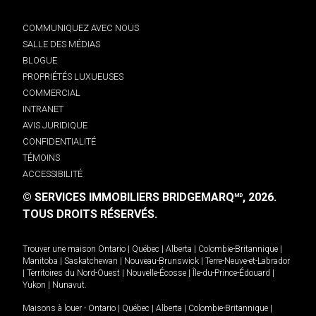
COMMUNIQUEZ AVEC NOUS
SALLE DES MÉDIAS
BLOGUE
PROPRIÉTÉS LUXUEUSES
COMMERCIAL
INTRANET
AVIS JURIDIQUE
CONFIDENTIALITÉ
TÉMOINS
ACCESSIBILITÉ
© SERVICES IMMOBILIERS BRIDGEMARQ
, 2026.
MD
TOUS DROITS RÉSERVÉS.
Trouver une maison
Ontario
|
Québec
|
Alberta
|
Colombie-Britannique
|
Manitoba
|
Saskatchewan
|
Nouveau-Brunswick
|
Terre-Neuve-et-Labrador
|
Territoires du Nord-Ouest
|
Nouvelle-Écosse
|
Île-du-Prince-Édouard
|
Yukon
|
Nunavut
.
Maisons à louer -
Ontario
|
Québec
|
Alberta
|
Colombie-Britannique
|