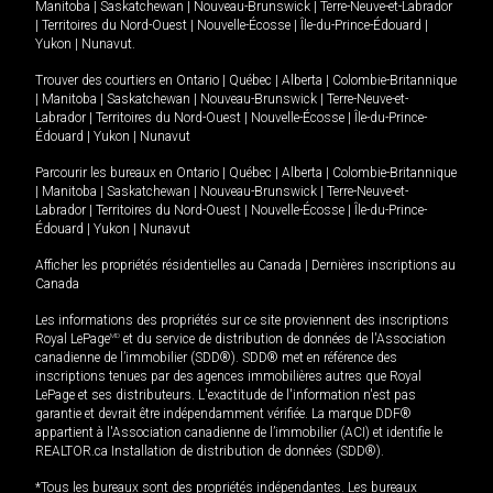
Manitoba
|
Saskatchewan
|
Nouveau-Brunswick
|
Terre-Neuve-et-Labrador
|
Territoires du Nord-Ouest
|
Nouvelle-Écosse
|
Île-du-Prince-Édouard
|
Yukon
|
Nunavut
.
Trouver des courtiers en
Ontario
|
Québec
|
Alberta
|
Colombie-Britannique
|
Manitoba
|
Saskatchewan
|
Nouveau-Brunswick
|
Terre-Neuve-et-
Labrador
|
Territoires du Nord-Ouest
|
Nouvelle-Écosse
|
Île-du-Prince-
Édouard
|
Yukon
|
Nunavut
Parcourir les bureaux en
Ontario
|
Québec
|
Alberta
|
Colombie-Britannique
|
Manitoba
|
Saskatchewan
|
Nouveau-Brunswick
|
Terre-Neuve-et-
Labrador
|
Territoires du Nord-Ouest
|
Nouvelle-Écosse
|
Île-du-Prince-
Édouard
|
Yukon
|
Nunavut
Afficher les propriétés résidentielles au Canada
|
Dernières inscriptions au
Canada
Les informations des propriétés sur ce site proviennent des inscriptions
Royal LePage
MD
et du service de distribution de données de l'Association
canadienne de l’immobilier (SDD®). SDD® met en référence des
inscriptions tenues par des agences immobilières autres que Royal
LePage et ses distributeurs. L'exactitude de l'information n'est pas
garantie et devrait être indépendamment vérifiée. La marque DDF®
appartient à l'Association canadienne de l’immobilier (ACI) et identifie le
REALTOR.ca Installation de distribution de données (SDD®).
*Tous les bureaux sont des propriétés indépendantes. Les bureaux