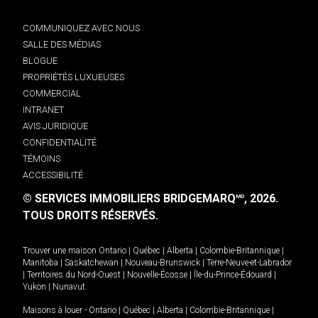
COMMUNIQUEZ AVEC NOUS
SALLE DES MÉDIAS
BLOGUE
PROPRIÉTÉS LUXUEUSES
COMMERCIAL
INTRANET
AVIS JURIDIQUE
CONFIDENTIALITÉ
TÉMOINS
ACCESSIBILITÉ
© SERVICES IMMOBILIERS BRIDGEMARQ
, 2026.
MD
TOUS DROITS RÉSERVÉS.
Trouver une maison
Ontario
|
Québec
|
Alberta
|
Colombie-Britannique
|
Manitoba
|
Saskatchewan
|
Nouveau-Brunswick
|
Terre-Neuve-et-Labrador
|
Territoires du Nord-Ouest
|
Nouvelle-Écosse
|
Île-du-Prince-Édouard
|
Yukon
|
Nunavut
.
Maisons à louer -
Ontario
|
Québec
|
Alberta
|
Colombie-Britannique
|