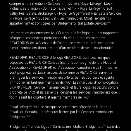
comprenant la mention « Services immobiliers Royal LePage
MD
Ltée »,
incluant sa division « Johnston & Daniel
MD
», « Royal LePage
MD
Credit
Valley Real Estate, Brokerage », « Royal LePage
MD
West Real Estate Services
», « Royal LePage
MD
Sussex », et « Les immeubles Mont-Tremblant »
appartiennent et sont gérés par Bridgemarq Real Estate Services
MD
.
Les marques de commerce MLS® ainsi que les logos qui s'y rapportent
désignent les services professionnels rendus par les membres
REALTORS® de l'ACI en vue de l'achat, de la vente et de la location de
biens immobiliers dans le cadre d'un système de vente collaborative.
REALTOR®, REALTORS® et le logo REALTOR® sont des marques
déposées de REALTOR® Canada Inc., une compagnie dont la National
Association of REALTORS® et l'Association canadienne de l’immobilier
sont propriétaires. Les marques de commerce REALTOR® servent à
distinguer les services immobiliers offerts par les courtiers et agents
immobilier en tant que membres de l'ACI. Les marques d'homologation
S.I.A.® /MLS®, Service inter-agences®, et leurs logos respectifs sont la
propriété de l'ACI, et ils servent à identifier les services immobiliers que
fournissent les courtiers et agents membres de l'ACI.
Royal LePage
MD
est une marque de commerce déposée de la Banque
Royale du Canada, utilisée sous licence par les Services immobiliers
Bridgemarq
MD
.
Bridgemarq
MD
et ses logos / Services immobiliers Bridgemarq
MD
sont des