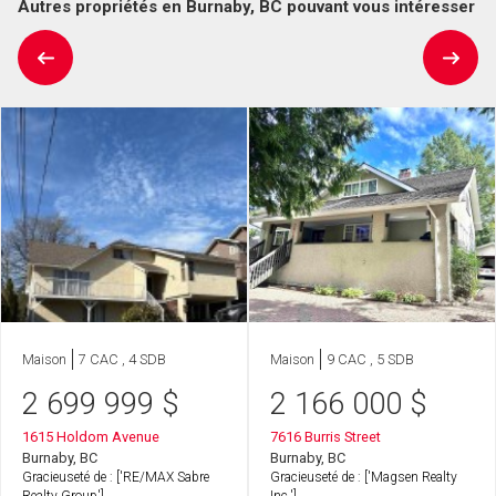
Autres propriétés en Burnaby, BC pouvant vous intéresser
Maison
7 CAC , 4 SDB
Maison
9 CAC , 5 SDB
2 699 999
$
2 166 000
$
1615 Holdom Avenue
7616 Burris Street
Burnaby, BC
Burnaby, BC
Gracieuseté de : ['RE/MAX Sabre
Gracieuseté de : ['Magsen Realty