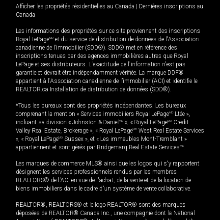
Afficher les propriétés résidentielles au Canada
|
Dernières inscriptions au
Canada
Les informations des propriétés sur ce site proviennent des inscriptions
Royal LePage
MD
et du service de distribution de données de l'Association
canadienne de l’immobilier (SDD®). SDD® met en référence des
inscriptions tenues par des agences immobilières autres que Royal
LePage et ses distributeurs. L'exactitude de l'information n'est pas
garantie et devrait être indépendamment vérifiée. La marque DDF®
appartient à l'Association canadienne de l’immobilier (ACI) et identifie le
REALTOR.ca Installation de distribution de données (SDD®).
*Tous les bureaux sont des propriétés indépendantes. Les bureaux
comprenant la mention « Services immobiliers Royal LePage
MD
Ltée »,
incluant sa division « Johnston & Daniel
MD
», « Royal LePage
MD
Credit
Valley Real Estate, Brokerage », « Royal LePage
MD
West Real Estate Services
», « Royal LePage
MD
Sussex », et « Les immeubles Mont-Tremblant »
appartiennent et sont gérés par Bridgemarq Real Estate Services
MD
.
Les marques de commerce MLS® ainsi que les logos qui s'y rapportent
désignent les services professionnels rendus par les membres
REALTORS® de l'ACI en vue de l'achat, de la vente et de la location de
biens immobiliers dans le cadre d'un système de vente collaborative.
REALTOR®, REALTORS® et le logo REALTOR® sont des marques
déposées de REALTOR® Canada Inc., une compagnie dont la National