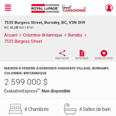
Menu
7535 Burgess Street, Burnaby, BC, V3N 3H9
Live
En Direct
NO. MLS® R3119761
Accueil
Colombie-Britannique
Burnaby
7535 Burgess Street
PARTAGER
IMPRIMER
ENREGISTRER
MAISON À VENDRE À EDMONDS-HIGHGATE VILLAGE, BURNABY,
COLOMBIE-BRITANNIQUE
2 599 000
$
MC
ÉvaluationExpress
:
Non disponible
8 Chambres
4 Salles de bain