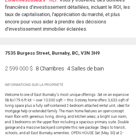
financières d'investissement détaillées, incluant le ROI, les
taux de capitalisation, l'appréciation du marché, et plus
encore pour vous aider à prendre des décisions
d'investissement immobilier éclairées.
7535 Burgess Street, Burnaby, BC, V3N 3H9
8 Chambres
4 Salles de bain
2 599 000
$
INFORMATIONS SUR LA PROPRIÉTÉ
Welcome to one of East Burnaby's most unique offerings. Set on an expansive
58.8x179.6 ft lot — over 10,500 sqft — this 3-storey home offers 3,633 sqft of
living space plus a fully self-contained 2-bedroom attached rental unit, ideal for
mortgage help or extended family. The main home features an open-concept
main floor with generous living, dining, and kitchen areas, a bright sun room,
and 3 bedrooms on the upper floor including a spacious primary suite. Double
garage and a massive backyard complete this rare package. Steps to transit,
schools, and all East Burnaby amenities. OPEN HOUSE Sat (May 30) at 2-