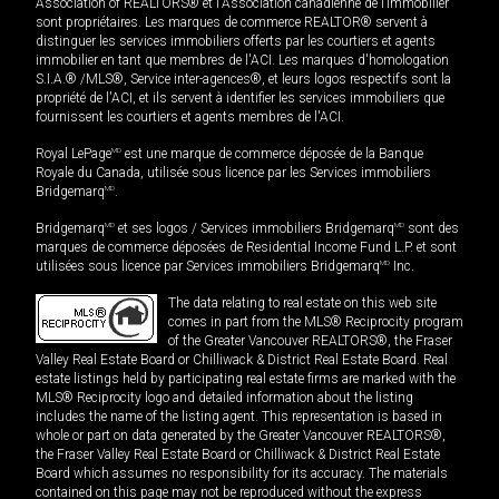
Association of REALTORS® et l'Association canadienne de l’immobilier
sont propriétaires. Les marques de commerce REALTOR® servent à
distinguer les services immobiliers offerts par les courtiers et agents
immobilier en tant que membres de l'ACI. Les marques d'homologation
S.I.A.® /MLS®, Service inter-agences®, et leurs logos respectifs sont la
propriété de l'ACI, et ils servent à identifier les services immobiliers que
fournissent les courtiers et agents membres de l'ACI.
Royal LePage
MD
est une marque de commerce déposée de la Banque
Royale du Canada, utilisée sous licence par les Services immobiliers
Bridgemarq
MD
.
Bridgemarq
MD
et ses logos / Services immobiliers Bridgemarq
MD
sont des
marques de commerce déposées de Residential Income Fund L.P. et sont
utilisées sous licence par Services immobiliers Bridgemarq
MD
Inc.
The data relating to real estate on this web site
comes in part from the MLS® Reciprocity program
of the Greater Vancouver REALTORS®, the Fraser
Valley Real Estate Board or Chilliwack & District Real Estate Board. Real
estate listings held by participating real estate firms are marked with the
MLS® Reciprocity logo and detailed information about the listing
includes the name of the listing agent. This representation is based in
whole or part on data generated by the Greater Vancouver REALTORS®,
the Fraser Valley Real Estate Board or Chilliwack & District Real Estate
Board which assumes no responsibility for its accuracy. The materials
contained on this page may not be reproduced without the express