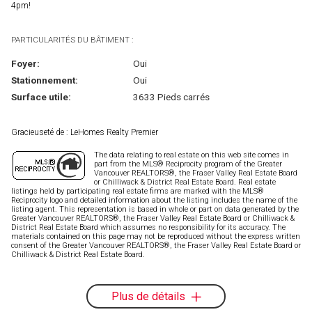
4pm!
PARTICULARITÉS DU BÂTIMENT :
Foyer:
Oui
Stationnement:
Oui
Surface utile:
3633 Pieds carrés
Gracieuseté de : LeHomes Realty Premier
The data relating to real estate on this web site comes in
part from the MLS® Reciprocity program of the Greater
Vancouver REALTORS®, the Fraser Valley Real Estate Board
or Chilliwack & District Real Estate Board. Real estate
listings held by participating real estate firms are marked with the MLS®
Reciprocity logo and detailed information about the listing includes the name of the
listing agent. This representation is based in whole or part on data generated by the
Greater Vancouver REALTORS®, the Fraser Valley Real Estate Board or Chilliwack &
District Real Estate Board which assumes no responsibility for its accuracy. The
materials contained on this page may not be reproduced without the express written
consent of the Greater Vancouver REALTORS®, the Fraser Valley Real Estate Board or
Chilliwack & District Real Estate Board.
Plus de détails