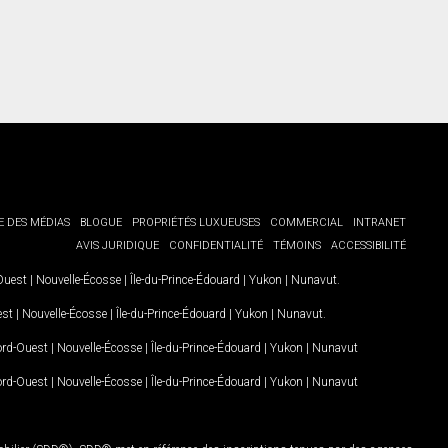
E DES MÉDIAS
BLOGUE
PROPRIÉTÉS LUXUEUSES
COMMERCIAL
INTRANET
AVIS JURIDIQUE
CONFIDENTIALITÉ
TÉMOINS
ACCESSIBILITÉ
-Ouest
|
Nouvelle-Écosse
|
Île-du-Prince-Édouard
|
Yukon
|
Nunavut
.
est
|
Nouvelle-Écosse
|
Île-du-Prince-Édouard
|
Yukon
|
Nunavut
.
Nord-Ouest
|
Nouvelle-Écosse
|
Île-du-Prince-Édouard
|
Yukon
|
Nunavut
Nord-Ouest
|
Nouvelle-Écosse
|
Île-du-Prince-Édouard
|
Yukon
|
Nunavut