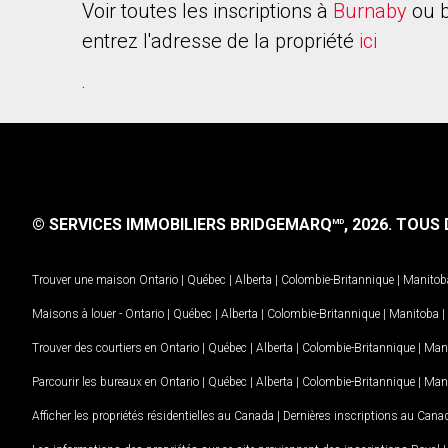
Voir toutes les inscriptions à
Burnaby
ou b
entrez l'adresse de la propriété
ici
.
© SERVICES IMMOBILIERS BRIDGEMARQ
, 2026.
TOUS D
MD
Trouver une maison
Ontario
|
Québec
|
Alberta
|
Colombie-Britannique
|
Manitob
Maisons à louer -
Ontario
|
Québec
|
Alberta
|
Colombie-Britannique
|
Manitoba
|
Trouver des courtiers en
Ontario
|
Québec
|
Alberta
|
Colombie-Britannique
|
Man
Parcourir les bureaux en
Ontario
|
Québec
|
Alberta
|
Colombie-Britannique
|
Man
Afficher les propriétés résidentielles au Canada
|
Dernières inscriptions au Cana