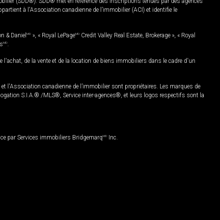
mobilier (SDD®). SDD® met en référence des inscriptions tenues par des agences
rtient à l'Association canadienne de l’immobilier (ACI) et identifie le
on & Daniel
MD
», « Royal LePage
MD
Credit Valley Real Estate, Brokerage », « Royal
es
MD
.
chat, de la vente et de la location de biens immobiliers dans le cadre d'un
Association canadienne de l’immobilier sont propriétaires. Les marques de
ation S.I.A.® /MLS®, Service inter-agences®, et leurs logos respectifs sont la
nce par Services immobiliers Bridgemarq
MD
Inc.