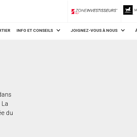
ZoneInvestisseurs RLP
RTIER
INFO ET CONSEILS
JOIGNEZ-VOUS À NOUS
 dans
. La
rée du