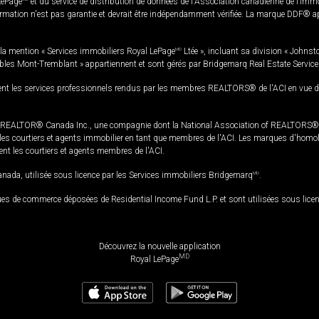
LePage
et du service de distribution de données de l'Association canadienne de l’im
rmation n'est pas garantie et devrait être indépendamment vérifiée. La marque DDF® appa
la mention « Services immobiliers Royal LePage
MD
Ltée », incluant sa division « Johnst
bles Mont-Tremblant » appartiennent et sont gérés par Bridgemarq Real Estate Servic
 les services professionnels rendus par les membres REALTORS® de l'ACI en vue de l'a
TOR® Canada Inc., une compagnie dont la National Association of REALTORS® et l'
s courtiers et agents immobilier en tant que membres de l'ACI. Les marques d'homolog
ssent les courtiers et agents membres de l'ACI.
da, utilisée sous licence par les Services immobiliers Bridgemarq
MD
.
s de commerce déposées de Residential Income Fund L.P. et sont utilisées sous lice
Découvrez la nouvelle application
MD
Royal LePage