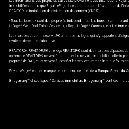
Les informations des propriétés sur ce site proviennent des inscriptions Royal 
immobilières autres que Royal LePage et ses distributeurs. L'exactitude de l'info
REALTOR.ca Installation de distribution de données (SDD®).
*Tous les bureaux sont des propriétés indépendantes. Les bureaux comprenant 
LePage
MD
West Real Estate Services », « Royal LePage
MD
Sussex », et « Les immeu
Les marques de commerce MLS® ainsi que les logos qui s'y rapportent désignent
système de vente collaborative.
REALTOR®, REALTORS® et le logo REALTOR® sont des marques déposées de REAL
commerce REALTOR® servent à distinguer les services immobiliers offerts par le
propriété de l'ACI, et ils servent à identifier les services immobiliers que fourni
Royal LePage
MD
est une marque de commerce déposée de la Banque Royale du Cana
Bridgemarq
MD
et ses logos / Services immobiliers Bridgemarq
MD
sont des marque