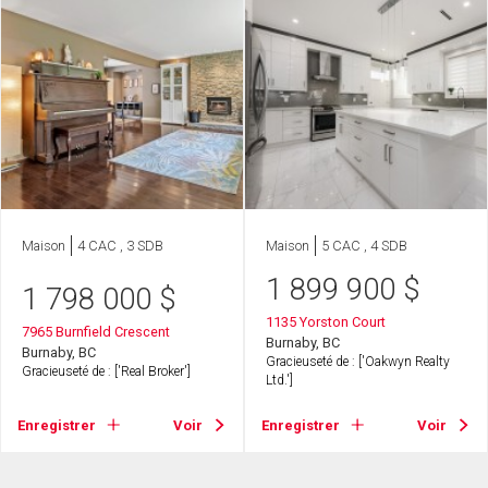
Maison
4 CAC , 3 SDB
Maison
5 CAC , 4 SDB
1 899 900
$
1 798 000
$
1135 Yorston Court
7965 Burnfield Crescent
Burnaby, BC
Burnaby, BC
Gracieuseté de : ['Oakwyn Realty
Gracieuseté de : ['Real Broker']
Ltd.']
Enregistrer
Voir
Enregistrer
Voir