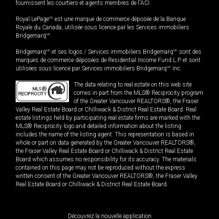
fournissent les courtiers et agents membres de l'ACI.
Royal LePage
MD
est une marque de commerce déposée de la Banque
Royale du Canada, utilisée sous licence par les Services immobiliers
Bridgemarq
MD
.
Bridgemarq
MD
et ses logos / Services immobiliers Bridgemarq
MD
sont des
marques de commerce déposées de Residential Income Fund L.P. et sont
utilisées sous licence par Services immobiliers Bridgemarq
MD
Inc.
The data relating to real estate on this web site
comes in part from the MLS® Reciprocity program
of the Greater Vancouver REALTORS®, the Fraser
Valley Real Estate Board or Chilliwack & District Real Estate Board. Real
estate listings held by participating real estate firms are marked with the
MLS® Reciprocity logo and detailed information about the listing
includes the name of the listing agent. This representation is based in
whole or part on data generated by the Greater Vancouver REALTORS®,
the Fraser Valley Real Estate Board or Chilliwack & District Real Estate
Board which assumes no responsibility for its accuracy. The materials
contained on this page may not be reproduced without the express
written consent of the Greater Vancouver REALTORS®, the Fraser Valley
Real Estate Board or Chilliwack & District Real Estate Board.
Découvrez la nouvelle application