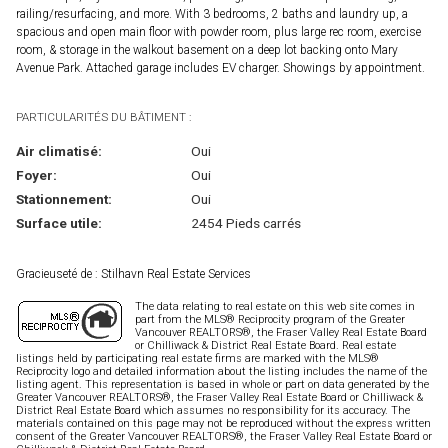
railing/resurfacing, and more. With 3 bedrooms, 2 baths and laundry up, a
spacious and open main floor with powder room, plus large rec room, exercise
room, & storage in the walkout basement on a deep lot backing onto Mary
Avenue Park. Attached garage includes EV charger. Showings by appointment.
PARTICULARITÉS DU BÂTIMENT :
Air climatisé:
Oui
Foyer:
Oui
Stationnement:
Oui
Surface utile:
2454 Pieds carrés
Gracieuseté de : Stilhavn Real Estate Services
The data relating to real estate on this web site comes in
part from the MLS® Reciprocity program of the Greater
Vancouver REALTORS®, the Fraser Valley Real Estate Board
or Chilliwack & District Real Estate Board. Real estate
listings held by participating real estate firms are marked with the MLS®
Reciprocity logo and detailed information about the listing includes the name of the
listing agent. This representation is based in whole or part on data generated by the
Greater Vancouver REALTORS®, the Fraser Valley Real Estate Board or Chilliwack &
District Real Estate Board which assumes no responsibility for its accuracy. The
materials contained on this page may not be reproduced without the express written
consent of the Greater Vancouver REALTORS®, the Fraser Valley Real Estate Board or