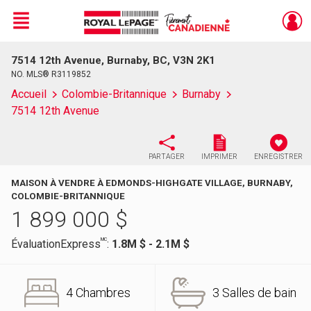
Menu
7514 12th Avenue, Burnaby, BC, V3N 2K1
Live
En Direct
NO. MLS® R3119852
Accueil
Colombie-Britannique
Burnaby
7514 12th Avenue
PARTAGER
IMPRIMER
ENREGISTRER
MAISON À VENDRE À EDMONDS-HIGHGATE VILLAGE, BURNABY,
COLOMBIE-BRITANNIQUE
1 899 000
$
MC
ÉvaluationExpress
:
1.8M $ - 2.1M $
4 Chambres
3 Salles de bain