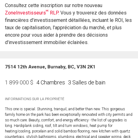
Consultez cette inscription sur notre nouveau
MC
ZoneInvestisseurs
RLP.
Vous y trouverez des données
financières d'investissement détaillées, incluant le ROI, les
taux de capitalisation, l'appréciation du marché, et plus
encore pour vous aider à prendre des décisions
d'investissement immobilier éclairées.
7514 12th Avenue, Burnaby, BC, V3N 2K1
4 Chambres
3 Salles de bain
1 899 000
$
INFORMATIONS SUR LA PROPRIÉTÉ
This one is special. Stunning, tranquil, and better than new. This gorgeous
family home on the park has been exceptionally renovated with city permits and
so much care. Beauty, comfort, and energy efficiency - the list of upgrades is
long. Hardiplank siding, roof, tilt and turn windows, heat pump for
heating/cooling, porcelain and solid bamboo flooring, new kitchen with quartz
countertops, stylish bathrooms, plumbing, electrical and speaker wiring, deck