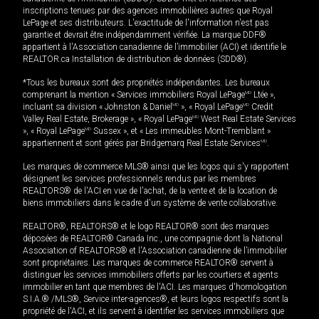
inscriptions tenues par des agences immobilières autres que Royal
LePage et ses distributeurs. L'exactitude de l'information n'est pas
garantie et devrait être indépendamment vérifiée. La marque DDF®
appartient à l'Association canadienne de l’immobilier (ACI) et identifie le
REALTOR.ca Installation de distribution de données (SDD®).
*Tous les bureaux sont des propriétés indépendantes. Les bureaux
comprenant la mention « Services immobiliers Royal LePage
MD
Ltée »,
incluant sa division « Johnston & Daniel
MD
», « Royal LePage
MD
Credit
Valley Real Estate, Brokerage », « Royal LePage
MD
West Real Estate Services
», « Royal LePage
MD
Sussex », et « Les immeubles Mont-Tremblant »
appartiennent et sont gérés par Bridgemarq Real Estate Services
MD
.
Les marques de commerce MLS® ainsi que les logos qui s'y rapportent
désignent les services professionnels rendus par les membres
REALTORS® de l'ACI en vue de l'achat, de la vente et de la location de
biens immobiliers dans le cadre d'un système de vente collaborative.
REALTOR®, REALTORS® et le logo REALTOR® sont des marques
déposées de REALTOR® Canada Inc., une compagnie dont la National
Association of REALTORS® et l'Association canadienne de l’immobilier
sont propriétaires. Les marques de commerce REALTOR® servent à
distinguer les services immobiliers offerts par les courtiers et agents
immobilier en tant que membres de l'ACI. Les marques d'homologation
S.I.A.® /MLS®, Service inter-agences®, et leurs logos respectifs sont la
propriété de l'ACI, et ils servent à identifier les services immobiliers que