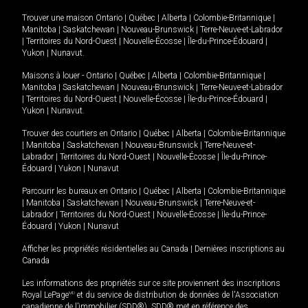
Trouver une maison
Ontario
|
Québec
|
Alberta
|
Colombie-Britannique
|
Manitoba
|
Saskatchewan
|
Nouveau-Brunswick
|
Terre-Neuve-et-Labrador
|
Territoires du Nord-Ouest
|
Nouvelle-Écosse
|
Île-du-Prince-Édouard
|
Yukon
|
Nunavut
.
Maisons à louer -
Ontario
|
Québec
|
Alberta
|
Colombie-Britannique
|
Manitoba
|
Saskatchewan
|
Nouveau-Brunswick
|
Terre-Neuve-et-Labrador
|
Territoires du Nord-Ouest
|
Nouvelle-Écosse
|
Île-du-Prince-Édouard
|
Yukon
|
Nunavut
.
Trouver des courtiers en
Ontario
|
Québec
|
Alberta
|
Colombie-Britannique
|
Manitoba
|
Saskatchewan
|
Nouveau-Brunswick
|
Terre-Neuve-et-
Labrador
|
Territoires du Nord-Ouest
|
Nouvelle-Écosse
|
Île-du-Prince-
Édouard
|
Yukon
|
Nunavut
Parcourir les bureaux en
Ontario
|
Québec
|
Alberta
|
Colombie-Britannique
|
Manitoba
|
Saskatchewan
|
Nouveau-Brunswick
|
Terre-Neuve-et-
Labrador
|
Territoires du Nord-Ouest
|
Nouvelle-Écosse
|
Île-du-Prince-
Édouard
|
Yukon
|
Nunavut
Afficher les propriétés résidentielles au Canada
|
Dernières inscriptions au
Canada
Les informations des propriétés sur ce site proviennent des inscriptions
Royal LePage
MD
et du service de distribution de données de l'Association
canadienne de l’immobilier (SDD®). SDD® met en référence des