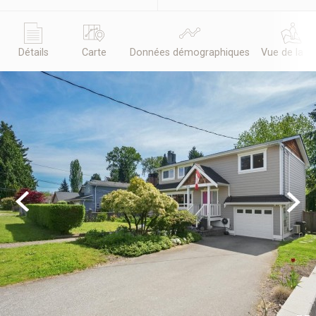
Détails
Carte
Données démographiques
Vue de la r
Previous
Next