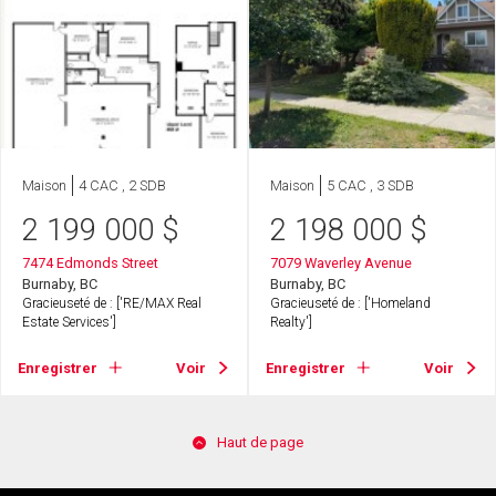
Maison
4 CAC , 2 SDB
Maison
5 CAC , 3 SDB
2 199 000
$
2 198 000
$
7474 Edmonds Street
7079 Waverley Avenue
Burnaby, BC
Burnaby, BC
Gracieuseté de : ['RE/MAX Real
Gracieuseté de : ['Homeland
Estate Services']
Realty']
Enregistrer
Voir
Enregistrer
Voir
Haut de page