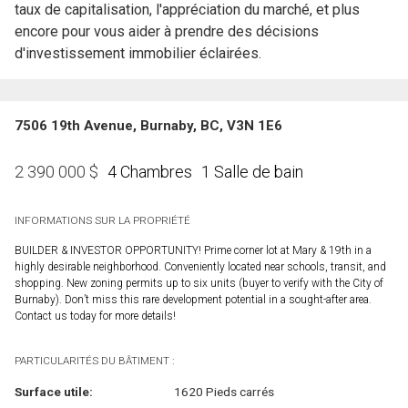
taux de capitalisation, l'appréciation du marché, et plus
encore pour vous aider à prendre des décisions
d'investissement immobilier éclairées.
7506 19th Avenue, Burnaby, BC, V3N 1E6
4 Chambres
1 Salle de bain
2 390 000
$
INFORMATIONS SUR LA PROPRIÉTÉ
BUILDER & INVESTOR OPPORTUNITY! Prime corner lot at Mary & 19th in a
highly desirable neighborhood. Conveniently located near schools, transit, and
shopping. New zoning permits up to six units (buyer to verify with the City of
Burnaby). Don’t miss this rare development potential in a sought-after area.
Contact us today for more details!
PARTICULARITÉS DU BÂTIMENT :
Surface utile:
1620 Pieds carrés