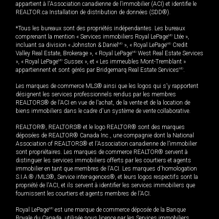
appartient à l'Association canadienne de l’immobilier (ACI) et identifie le
REALTOR.ca Installation de distribution de données (SDD®).
*Tous les bureaux sont des propriétés indépendantes. Les bureaux
comprenant la mention « Services immobiliers Royal LePage
MD
Ltée »,
incluant sa division « Johnston & Daniel
MD
», « Royal LePage
MD
Credit
Valley Real Estate, Brokerage », « Royal LePage
MD
West Real Estate Services
», « Royal LePage
MD
Sussex », et « Les immeubles Mont-Tremblant »
appartiennent et sont gérés par Bridgemarq Real Estate Services
MD
.
Les marques de commerce MLS® ainsi que les logos qui s'y rapportent
désignent les services professionnels rendus par les membres
REALTORS® de l'ACI en vue de l'achat, de la vente et de la location de
biens immobiliers dans le cadre d'un système de vente collaborative.
REALTOR®, REALTORS® et le logo REALTOR® sont des marques
déposées de REALTOR® Canada Inc., une compagnie dont la National
Association of REALTORS® et l'Association canadienne de l’immobilier
sont propriétaires. Les marques de commerce REALTOR® servent à
distinguer les services immobiliers offerts par les courtiers et agents
immobilier en tant que membres de l'ACI. Les marques d'homologation
S.I.A.® /MLS®, Service inter-agences®, et leurs logos respectifs sont la
propriété de l'ACI, et ils servent à identifier les services immobiliers que
fournissent les courtiers et agents membres de l'ACI.
Royal LePage
MD
est une marque de commerce déposée de la Banque
Royale du Canada, utilisée sous licence par les Services immobiliers