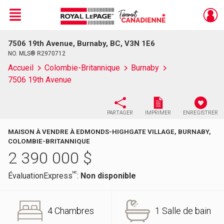
Menu
7506 19th Avenue, Burnaby, BC, V3N 1E6
Live
En Direct
NO. MLS® R2970712
Accueil
Colombie-Britannique
Burnaby
7506 19th Avenue
PARTAGER
IMPRIMER
ENREGISTRER
MAISON À VENDRE À EDMONDS-HIGHGATE VILLAGE, BURNABY,
COLOMBIE-BRITANNIQUE
2 390 000
$
MC
ÉvaluationExpress
:
Non disponible
4 Chambres
1 Salle de bain