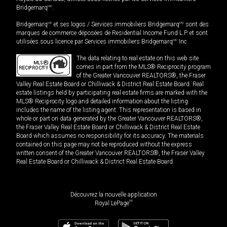
Bridgemarq
MD
.
Bridgemarq
MD
et ses logos / Services immobiliers Bridgemarq
MD
sont des
marques de commerce déposées de Residential Income Fund L.P. et sont
utilisées sous licence par Services immobiliers Bridgemarq
MD
Inc.
The data relating to real estate on this web site
comes in part from the MLS® Reciprocity program
of the Greater Vancouver REALTORS®, the Fraser
Valley Real Estate Board or Chilliwack & District Real Estate Board. Real
estate listings held by participating real estate firms are marked with the
MLS® Reciprocity logo and detailed information about the listing
includes the name of the listing agent. This representation is based in
whole or part on data generated by the Greater Vancouver REALTORS®,
the Fraser Valley Real Estate Board or Chilliwack & District Real Estate
Board which assumes no responsibility for its accuracy. The materials
contained on this page may not be reproduced without the express
written consent of the Greater Vancouver REALTORS®, the Fraser Valley
Real Estate Board or Chilliwack & District Real Estate Board.
Découvrez la nouvelle application
MD
Royal LePage