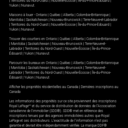
|
Territoires du Nord-Ouest
|
Nouvelle-Écosse
|
Île-du-Prince-Édouard
|
Yukon
|
Nunavut
.
Maisons à louer -
Ontario
|
Québec
|
Alberta
|
Colombie-Britannique
|
Manitoba
|
Saskatchewan
|
Nouveau-Brunswick
|
Terre-Neuve-et-Labrador
|
Territoires du Nord-Ouest
|
Nouvelle-Écosse
|
Île-du-Prince-Édouard
|
Yukon
|
Nunavut
.
Trouver des courtiers en
Ontario
|
Québec
|
Alberta
|
Colombie-Britannique
|
Manitoba
|
Saskatchewan
|
Nouveau-Brunswick
|
Terre-Neuve-et-
Labrador
|
Territoires du Nord-Ouest
|
Nouvelle-Écosse
|
Île-du-Prince-
Édouard
|
Yukon
|
Nunavut
Parcourir les bureaux en
Ontario
|
Québec
|
Alberta
|
Colombie-Britannique
|
Manitoba
|
Saskatchewan
|
Nouveau-Brunswick
|
Terre-Neuve-et-
Labrador
|
Territoires du Nord-Ouest
|
Nouvelle-Écosse
|
Île-du-Prince-
Édouard
|
Yukon
|
Nunavut
Afficher les propriétés résidentielles au Canada
|
Dernières inscriptions au
Canada
Les informations des propriétés sur ce site proviennent des inscriptions
Royal LePage
MD
et du service de distribution de données de l'Association
canadienne de l’immobilier (SDD®). SDD® met en référence des
inscriptions tenues par des agences immobilières autres que Royal
LePage et ses distributeurs. L'exactitude de l'information n'est pas
garantie et devrait être indépendamment vérifiée. La marque DDF®