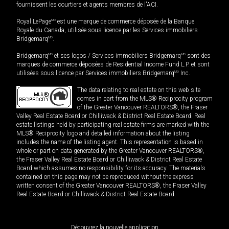
fournissent les courtiers et agents membres de l'ACI.
Royal LePage
MD
est une marque de commerce déposée de la Banque
Royale du Canada, utilisée sous licence par les Services immobiliers
Bridgemarq
MD
.
Bridgemarq
MD
et ses logos / Services immobiliers Bridgemarq
MD
sont des
marques de commerce déposées de Residential Income Fund L.P. et sont
utilisées sous licence par Services immobiliers Bridgemarq
MD
Inc.
The data relating to real estate on this web site
comes in part from the MLS® Reciprocity program
of the Greater Vancouver REALTORS®, the Fraser
Valley Real Estate Board or Chilliwack & District Real Estate Board. Real
estate listings held by participating real estate firms are marked with the
MLS® Reciprocity logo and detailed information about the listing
includes the name of the listing agent. This representation is based in
whole or part on data generated by the Greater Vancouver REALTORS®,
the Fraser Valley Real Estate Board or Chilliwack & District Real Estate
Board which assumes no responsibility for its accuracy. The materials
contained on this page may not be reproduced without the express
written consent of the Greater Vancouver REALTORS®, the Fraser Valley
Real Estate Board or Chilliwack & District Real Estate Board.
Découvrez la nouvelle application