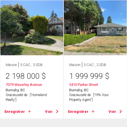
Maison
5 CAC , 3 SDB
Maison
5 CAC , 2 SDB
2 198 000
$
1 999 999
$
7079 Waverley Avenue
5410 Parker Street
Burnaby, BC
Burnaby, BC
Gracieuseté de : ['Homeland
Gracieuseté de : ['YPA Your
Realty']
Property Agent']
Enregistrer
Voir
Enregistrer
Voir