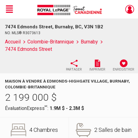
Menu
7474 Edmonds Street, Burnaby, BC, V3N 1B2
Live
En Direct
NO. MLS® R3073613
Accueil
Colombie-Britannique
Burnaby
7474 Edmonds Street
PARTAGER
IMPRIMER
ENREGISTRER
MAISON À VENDRE À EDMONDS-HIGHGATE VILLAGE, BURNABY,
COLOMBIE-BRITANNIQUE
2 199 000
$
MC
ÉvaluationExpress
:
1.9M $ - 2.3M $
4 Chambres
2 Salles de bain