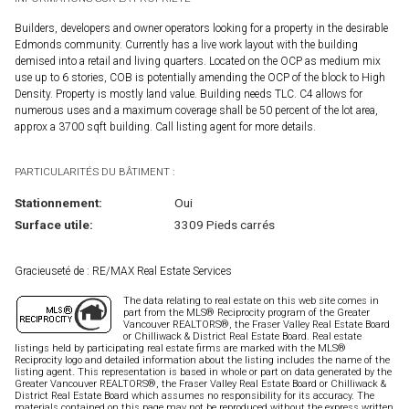
Builders, developers and owner operators looking for a property in the desirable
Edmonds community. Currently has a live work layout with the building
demised into a retail and living quarters. Located on the OCP as medium mix
use up to 6 stories, COB is potentially amending the OCP of the block to High
Density. Property is mostly land value. Building needs TLC. C4 allows for
numerous uses and a maximum coverage shall be 50 percent of the lot area,
approx a 3700 sqft building. Call listing agent for more details.
PARTICULARITÉS DU BÂTIMENT :
Stationnement:
Oui
Surface utile:
3309 Pieds carrés
Gracieuseté de : RE/MAX Real Estate Services
The data relating to real estate on this web site comes in
part from the MLS® Reciprocity program of the Greater
Vancouver REALTORS®, the Fraser Valley Real Estate Board
or Chilliwack & District Real Estate Board. Real estate
listings held by participating real estate firms are marked with the MLS®
Reciprocity logo and detailed information about the listing includes the name of the
listing agent. This representation is based in whole or part on data generated by the
Greater Vancouver REALTORS®, the Fraser Valley Real Estate Board or Chilliwack &
District Real Estate Board which assumes no responsibility for its accuracy. The
materials contained on this page may not be reproduced without the express written