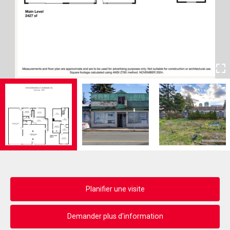
Planifier une visite
Demander plus d'information