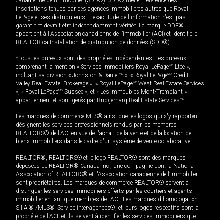
canadienne de l’immobilier (SDD®). SDD® met en référence des
inscriptions tenues par des agences immobilières autres que Royal
LePage et ses distributeurs. L'exactitude de l'information n'est pas
garantie et devrait être indépendamment vérifiée. La marque DDF®
appartient à l'Association canadienne de l’immobilier (ACI) et identifie le
REALTOR.ca Installation de distribution de données (SDD®).
*Tous les bureaux sont des propriétés indépendantes. Les bureaux
comprenant la mention « Services immobiliers Royal LePage
MD
Ltée »,
incluant sa division « Johnston & Daniel
MD
», « Royal LePage
MD
Credit
Valley Real Estate, Brokerage », « Royal LePage
MD
West Real Estate Services
», « Royal LePage
MD
Sussex », et « Les immeubles Mont-Tremblant »
appartiennent et sont gérés par Bridgemarq Real Estate Services
MD
.
Les marques de commerce MLS® ainsi que les logos qui s'y rapportent
désignent les services professionnels rendus par les membres
REALTORS® de l'ACI en vue de l'achat, de la vente et de la location de
biens immobiliers dans le cadre d'un système de vente collaborative.
REALTOR®, REALTORS® et le logo REALTOR® sont des marques
déposées de REALTOR® Canada Inc., une compagnie dont la National
Association of REALTORS® et l'Association canadienne de l’immobilier
sont propriétaires. Les marques de commerce REALTOR® servent à
distinguer les services immobiliers offerts par les courtiers et agents
immobilier en tant que membres de l'ACI. Les marques d'homologation
S.I.A.® /MLS®, Service inter-agences®, et leurs logos respectifs sont la
propriété de l'ACI, et ils servent à identifier les services immobiliers que