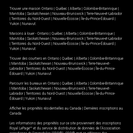
Trouver une maison
Ontario
|
Québec
|
Alberta
|
Colombie-Britannique
|
Manitoba
|
Saskatchewan
|
Nouveau-Brunswick
|
Terre-Neuve-et-Labrador
|
Territoires du Nord-Ouest
|
Nouvelle-Écosse
|
Île-du-Prince-Édouard
|
Yukon
|
Nunavut
.
Maisons à louer -
Ontario
|
Québec
|
Alberta
|
Colombie-Britannique
|
Manitoba
|
Saskatchewan
|
Nouveau-Brunswick
|
Terre-Neuve-et-Labrador
|
Territoires du Nord-Ouest
|
Nouvelle-Écosse
|
Île-du-Prince-Édouard
|
Yukon
|
Nunavut
.
Trouver des courtiers en
Ontario
|
Québec
|
Alberta
|
Colombie-Britannique
|
Manitoba
|
Saskatchewan
|
Nouveau-Brunswick
|
Terre-Neuve-et-
Labrador
|
Territoires du Nord-Ouest
|
Nouvelle-Écosse
|
Île-du-Prince-
Édouard
|
Yukon
|
Nunavut
Parcourir les bureaux en
Ontario
|
Québec
|
Alberta
|
Colombie-Britannique
|
Manitoba
|
Saskatchewan
|
Nouveau-Brunswick
|
Terre-Neuve-et-
Labrador
|
Territoires du Nord-Ouest
|
Nouvelle-Écosse
|
Île-du-Prince-
Édouard
|
Yukon
|
Nunavut
Afficher les propriétés résidentielles au Canada
|
Dernières inscriptions au
Canada
Les informations des propriétés sur ce site proviennent des inscriptions
Royal LePage
MD
et du service de distribution de données de l'Association