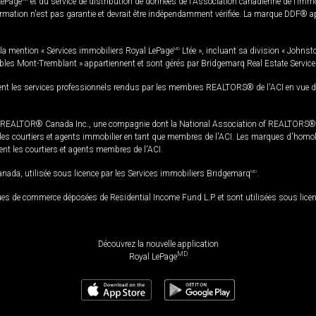
LePage
et du service de distribution de données de l'Association canadienne de l’im
rmation n'est pas garantie et devrait être indépendamment vérifiée. La marque DDF® appa
la mention « Services immobiliers Royal LePage
MD
Ltée », incluant sa division « Johnst
bles Mont-Tremblant » appartiennent et sont gérés par Bridgemarq Real Estate Servic
 les services professionnels rendus par les membres REALTORS® de l'ACI en vue de l'a
TOR® Canada Inc., une compagnie dont la National Association of REALTORS® et l'
s courtiers et agents immobilier en tant que membres de l'ACI. Les marques d'homolog
ssent les courtiers et agents membres de l'ACI.
da, utilisée sous licence par les Services immobiliers Bridgemarq
MD
.
s de commerce déposées de Residential Income Fund L.P. et sont utilisées sous lice
Découvrez la nouvelle application
MD
Royal LePage