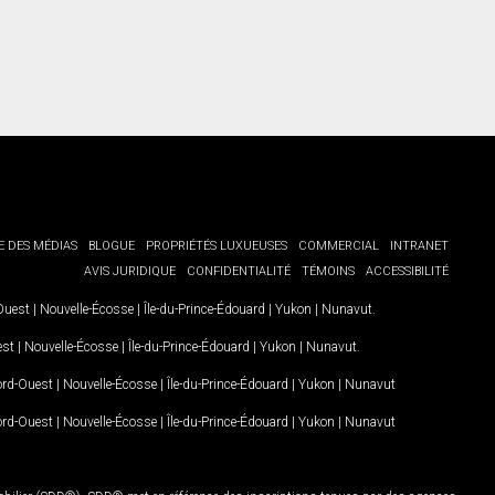
E DES MÉDIAS
BLOGUE
PROPRIÉTÉS LUXUEUSES
COMMERCIAL
INTRANET
AVIS JURIDIQUE
CONFIDENTIALITÉ
TÉMOINS
ACCESSIBILITÉ
-Ouest
|
Nouvelle-Écosse
|
Île-du-Prince-Édouard
|
Yukon
|
Nunavut
.
est
|
Nouvelle-Écosse
|
Île-du-Prince-Édouard
|
Yukon
|
Nunavut
.
Nord-Ouest
|
Nouvelle-Écosse
|
Île-du-Prince-Édouard
|
Yukon
|
Nunavut
Nord-Ouest
|
Nouvelle-Écosse
|
Île-du-Prince-Édouard
|
Yukon
|
Nunavut