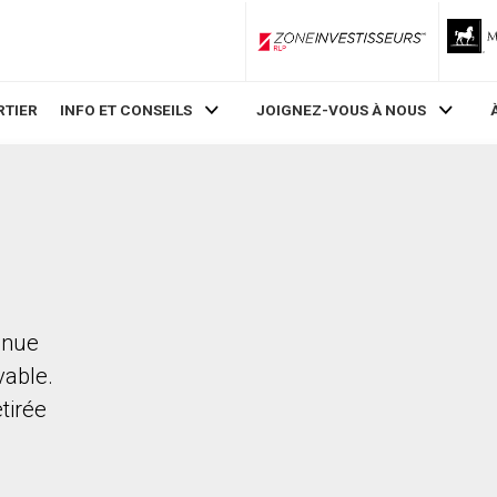
ZoneInvestisseurs RLP
RTIER
INFO ET CONSEILS
JOIGNEZ-VOUS À NOUS
enue
vable.
etirée