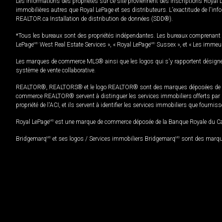
Les informations des propriétés sur ce site proviennent des inscriptions Royal 
immobilières autres que Royal LePage et ses distributeurs. L'exactitude de l'info
REALTOR.ca Installation de distribution de données (SDD®).
*Tous les bureaux sont des propriétés indépendantes. Les bureaux comprenant 
LePage
MD
West Real Estate Services », « Royal LePage
MD
Sussex », et « Les immeu
Les marques de commerce MLS® ainsi que les logos qui s'y rapportent désignent
système de vente collaborative.
REALTOR®, REALTORS® et le logo REALTOR® sont des marques déposées de REAL
commerce REALTOR® servent à distinguer les services immobiliers offerts par le
propriété de l'ACI, et ils servent à identifier les services immobiliers que fourni
Royal LePage
MD
est une marque de commerce déposée de la Banque Royale du Cana
Bridgemarq
MD
et ses logos / Services immobiliers Bridgemarq
MD
sont des marque