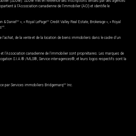
mobilier (SDD®). SDD® met en référence des inscriptions tenues par des agences
rtient à l'Association canadienne de l’immobilier (ACI) et identifie le
on & Daniel
MD
», « Royal LePage
MD
Credit Valley Real Estate, Brokerage », « Royal
es
MD
.
chat, de la vente et de la location de biens immobiliers dans le cadre d'un
Association canadienne de l’immobilier sont propriétaires. Les marques de
ation S.I.A.® /MLS®, Service inter-agences®, et leurs logos respectifs sont la
nce par Services immobiliers Bridgemarq
MD
Inc.