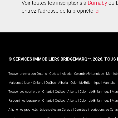
Voir toutes les inscriptions à
Burnaby
ou b
entrez l'adresse de la propriété
ici
.
© SERVICES IMMOBILIERS BRIDGEMARQ
, 2026.
TOUS D
MD
Trouver une maison
Ontario
|
Québec
|
Alberta
|
Colombie-Britannique
|
Manitob
Maisons à louer -
Ontario
|
Québec
|
Alberta
|
Colombie-Britannique
|
Manitoba
|
Trouver des courtiers en
Ontario
|
Québec
|
Alberta
|
Colombie-Britannique
|
Man
Parcourir les bureaux en
Ontario
|
Québec
|
Alberta
|
Colombie-Britannique
|
Man
Afficher les propriétés résidentielles au Canada
|
Dernières inscriptions au Cana