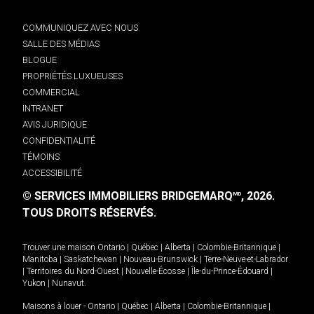
COMMUNIQUEZ AVEC NOUS
SALLE DES MÉDIAS
BLOGUE
PROPRIÉTÉS LUXUEUSES
COMMERCIAL
INTRANET
AVIS JURIDIQUE
CONFIDENTIALITÉ
TÉMOINS
ACCESSIBILITÉ
© SERVICES IMMOBILIERS BRIDGEMARQ
, 2026.
MD
TOUS DROITS RÉSERVÉS.
Trouver une maison
Ontario
|
Québec
|
Alberta
|
Colombie-Britannique
|
Manitoba
|
Saskatchewan
|
Nouveau-Brunswick
|
Terre-Neuve-et-Labrador
|
Territoires du Nord-Ouest
|
Nouvelle-Écosse
|
Île-du-Prince-Édouard
|
Yukon
|
Nunavut
.
Maisons à louer -
Ontario
|
Québec
|
Alberta
|
Colombie-Britannique
|