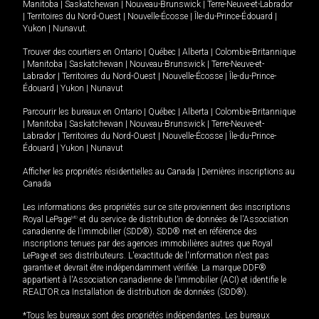
Manitoba
|
Saskatchewan
|
Nouveau-Brunswick
|
Terre-Neuve-et-Labrador
|
Territoires du Nord-Ouest
|
Nouvelle-Écosse
|
Île-du-Prince-Édouard
|
Yukon
|
Nunavut
.
Trouver des courtiers en
Ontario
|
Québec
|
Alberta
|
Colombie-Britannique
|
Manitoba
|
Saskatchewan
|
Nouveau-Brunswick
|
Terre-Neuve-et-
Labrador
|
Territoires du Nord-Ouest
|
Nouvelle-Écosse
|
Île-du-Prince-
Édouard
|
Yukon
|
Nunavut
Parcourir les bureaux en
Ontario
|
Québec
|
Alberta
|
Colombie-Britannique
|
Manitoba
|
Saskatchewan
|
Nouveau-Brunswick
|
Terre-Neuve-et-
Labrador
|
Territoires du Nord-Ouest
|
Nouvelle-Écosse
|
Île-du-Prince-
Édouard
|
Yukon
|
Nunavut
Afficher les propriétés résidentielles au Canada
|
Dernières inscriptions au
Canada
Les informations des propriétés sur ce site proviennent des inscriptions
Royal LePage
MD
et du service de distribution de données de l'Association
canadienne de l’immobilier (SDD®). SDD® met en référence des
inscriptions tenues par des agences immobilières autres que Royal
LePage et ses distributeurs. L'exactitude de l'information n'est pas
garantie et devrait être indépendamment vérifiée. La marque DDF®
appartient à l'Association canadienne de l’immobilier (ACI) et identifie le
REALTOR.ca Installation de distribution de données (SDD®).
*Tous les bureaux sont des propriétés indépendantes. Les bureaux