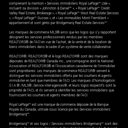
comprenant la mention « Services immobiliers Royal LePage
MD
Ltée »,
incluant sa division « Johnston & Daniel
MD
», « Royal LePage
MD
Credit
Valley Real Estate, Brokerage », « Royal LePage
MD
West Real Estate Services
», « Royal LePage
MD
Sussex », et « Les immeubles Mont-Tremblant »
appartiennent et sont gérés par Bridgemarq Real Estate Services
MD
.
Les marques de commerce MLS® ainsi que les logos qui s'y rapportent
désignent les services professionnels rendus par les membres
REALTORS® de l'ACI en vue de l'achat, de la vente et de la location de
biens immobiliers dans le cadre d'un système de vente collaborative.
REALTOR®, REALTORS® et le logo REALTOR® sont des marques
déposées de REALTOR® Canada Inc., une compagnie dont la National
Association of REALTORS® et l'Association canadienne de l’immobilier
sont propriétaires. Les marques de commerce REALTOR® servent à
distinguer les services immobiliers offerts par les courtiers et agents
immobilier en tant que membres de l'ACI. Les marques d'homologation
S.I.A.® /MLS®, Service inter-agences®, et leurs logos respectifs sont la
propriété de l'ACI, et ils servent à identifier les services immobiliers que
fournissent les courtiers et agents membres de l'ACI.
Royal LePage
MD
est une marque de commerce déposée de la Banque
Royale du Canada, utilisée sous licence par les Services immobiliers
Bridgemarq
MD
.
Bridgemarq
MD
et ses logos / Services immobiliers Bridgemarq
MD
sont des