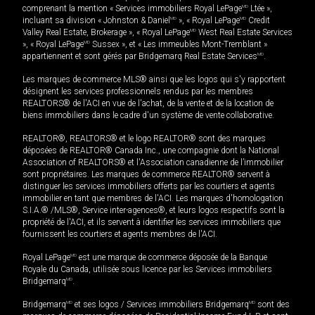
comprenant la mention « Services immobiliers Royal LePage
MD
Ltée »,
incluant sa division « Johnston & Daniel
MD
», « Royal LePage
MD
Credit
Valley Real Estate, Brokerage », « Royal LePage
MD
West Real Estate Services
», « Royal LePage
MD
Sussex », et « Les immeubles Mont-Tremblant »
appartiennent et sont gérés par Bridgemarq Real Estate Services
MD
.
Les marques de commerce MLS® ainsi que les logos qui s'y rapportent
désignent les services professionnels rendus par les membres
REALTORS® de l'ACI en vue de l'achat, de la vente et de la location de
biens immobiliers dans le cadre d'un système de vente collaborative.
REALTOR®, REALTORS® et le logo REALTOR® sont des marques
déposées de REALTOR® Canada Inc., une compagnie dont la National
Association of REALTORS® et l'Association canadienne de l’immobilier
sont propriétaires. Les marques de commerce REALTOR® servent à
distinguer les services immobiliers offerts par les courtiers et agents
immobilier en tant que membres de l'ACI. Les marques d'homologation
S.I.A.® /MLS®, Service inter-agences®, et leurs logos respectifs sont la
propriété de l'ACI, et ils servent à identifier les services immobiliers que
fournissent les courtiers et agents membres de l'ACI.
Royal LePage
MD
est une marque de commerce déposée de la Banque
Royale du Canada, utilisée sous licence par les Services immobiliers
Bridgemarq
MD
.
Bridgemarq
MD
et ses logos / Services immobiliers Bridgemarq
MD
sont des