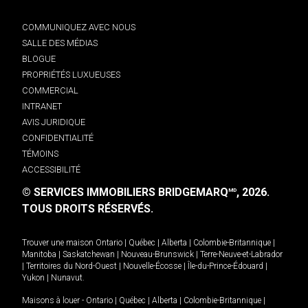
COMMUNIQUEZ AVEC NOUS
SALLE DES MÉDIAS
BLOGUE
PROPRIÉTÉS LUXUEUSES
COMMERCIAL
INTRANET
AVIS JURIDIQUE
CONFIDENTIALITÉ
TÉMOINS
ACCESSIBILITÉ
© SERVICES IMMOBILIERS BRIDGEMARQ
, 2026.
MD
TOUS DROITS RÉSERVÉS.
Trouver une maison
Ontario
|
Québec
|
Alberta
|
Colombie-Britannique
|
Manitoba
|
Saskatchewan
|
Nouveau-Brunswick
|
Terre-Neuve-et-Labrador
|
Territoires du Nord-Ouest
|
Nouvelle-Écosse
|
Île-du-Prince-Édouard
|
Yukon
|
Nunavut
.
Maisons à louer -
Ontario
|
Québec
|
Alberta
|
Colombie-Britannique
|