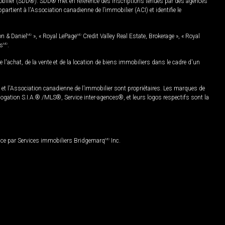
mobilier (SDD®). SDD® met en référence des inscriptions tenues par des agences
rtient à l'Association canadienne de l’immobilier (ACI) et identifie le
on & Daniel
MD
», « Royal LePage
MD
Credit Valley Real Estate, Brokerage », « Royal
es
MD
.
chat, de la vente et de la location de biens immobiliers dans le cadre d'un
Association canadienne de l’immobilier sont propriétaires. Les marques de
ation S.I.A.® /MLS®, Service inter-agences®, et leurs logos respectifs sont la
nce par Services immobiliers Bridgemarq
MD
Inc.