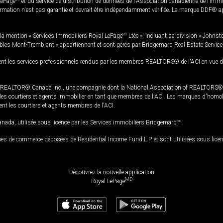
LePage
et du service de distribution de données de l'Association canadienne de l’im
rmation n'est pas garantie et devrait être indépendamment vérifiée. La marque DDF® appa
la mention « Services immobiliers Royal LePage
MD
Ltée », incluant sa division « Johnst
bles Mont-Tremblant » appartiennent et sont gérés par Bridgemarq Real Estate Servic
 les services professionnels rendus par les membres REALTORS® de l'ACI en vue de l'a
TOR® Canada Inc., une compagnie dont la National Association of REALTORS® et l'
s courtiers et agents immobilier en tant que membres de l'ACI. Les marques d'homolog
ssent les courtiers et agents membres de l'ACI.
da, utilisée sous licence par les Services immobiliers Bridgemarq
MD
.
s de commerce déposées de Residential Income Fund L.P. et sont utilisées sous lice
Découvrez la nouvelle application
MD
Royal LePage