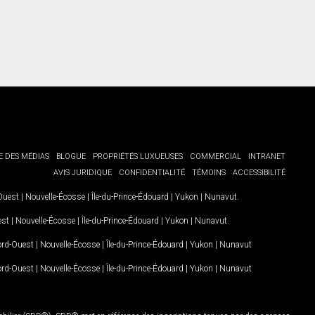
E DES MÉDIAS
BLOGUE
PROPRIÉTÉS LUXUEUSES
COMMERCIAL
INTRANET
AVIS JURIDIQUE
CONFIDENTIALITÉ
TÉMOINS
ACCESSIBILITÉ
-Ouest
|
Nouvelle-Écosse
|
Île-du-Prince-Édouard
|
Yukon
|
Nunavut
.
est
|
Nouvelle-Écosse
|
Île-du-Prince-Édouard
|
Yukon
|
Nunavut
.
Nord-Ouest
|
Nouvelle-Écosse
|
Île-du-Prince-Édouard
|
Yukon
|
Nunavut
Nord-Ouest
|
Nouvelle-Écosse
|
Île-du-Prince-Édouard
|
Yukon
|
Nunavut