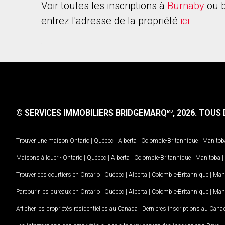
Voir toutes les inscriptions à
Burnaby
ou b
entrez l'adresse de la propriété
ici
.
© SERVICES IMMOBILIERS BRIDGEMARQ
, 2026.
TOUS D
MD
Trouver une maison
Ontario
|
Québec
|
Alberta
|
Colombie-Britannique
|
Manitob
Maisons à louer -
Ontario
|
Québec
|
Alberta
|
Colombie-Britannique
|
Manitoba
|
Trouver des courtiers en
Ontario
|
Québec
|
Alberta
|
Colombie-Britannique
|
Man
Parcourir les bureaux en
Ontario
|
Québec
|
Alberta
|
Colombie-Britannique
|
Man
Afficher les propriétés résidentielles au Canada
|
Dernières inscriptions au Cana