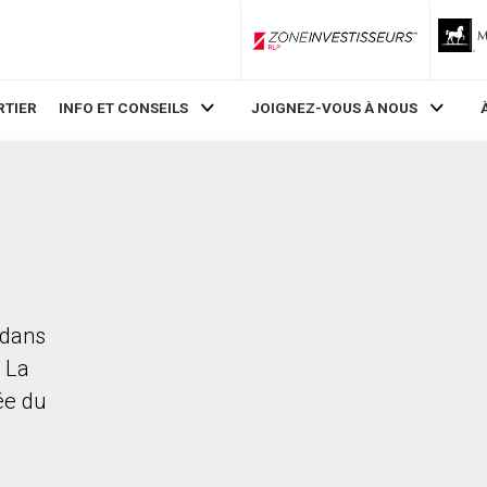
ZoneInvestisseurs RLP
RTIER
INFO ET CONSEILS
JOIGNEZ-VOUS À NOUS
 dans
. La
rée du