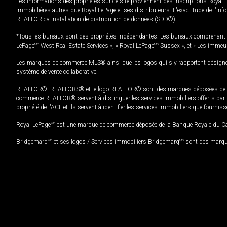
Les informations des propriétés sur ce site proviennent des inscriptions Royal 
immobilières autres que Royal LePage et ses distributeurs. L'exactitude de l'info
REALTOR.ca Installation de distribution de données (SDD®).
*Tous les bureaux sont des propriétés indépendantes. Les bureaux comprenant 
LePage
MD
West Real Estate Services », « Royal LePage
MD
Sussex », et « Les immeu
Les marques de commerce MLS® ainsi que les logos qui s'y rapportent désignent
système de vente collaborative.
REALTOR®, REALTORS® et le logo REALTOR® sont des marques déposées de REAL
commerce REALTOR® servent à distinguer les services immobiliers offerts par le
propriété de l'ACI, et ils servent à identifier les services immobiliers que fourni
Royal LePage
MD
est une marque de commerce déposée de la Banque Royale du Cana
Bridgemarq
MD
et ses logos / Services immobiliers Bridgemarq
MD
sont des marque