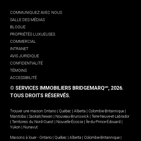
COMMUNIQUEZ AVEC NOUS
SALLE DES MÉDIAS
BLOGUE
PROPRIÉTÉS LUXUEUSES
COMMERCIAL
INTRANET
AVIS JURIDIQUE
CONFIDENTIALITÉ
TÉMOINS
ACCESSIBILITÉ
© SERVICES IMMOBILIERS BRIDGEMARQ
, 2026.
MD
TOUS DROITS RÉSERVÉS.
Trouver une maison
Ontario
|
Québec
|
Alberta
|
Colombie-Britannique
|
Manitoba
|
Saskatchewan
|
Nouveau-Brunswick
|
Terre-Neuve-et-Labrador
|
Territoires du Nord-Ouest
|
Nouvelle-Écosse
|
Île-du-Prince-Édouard
|
Yukon
|
Nunavut
.
Maisons à louer -
Ontario
|
Québec
|
Alberta
|
Colombie-Britannique
|