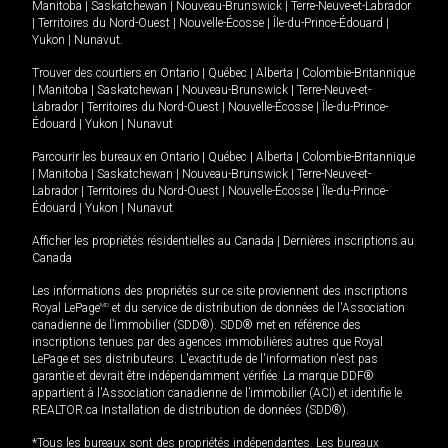
Manitoba
|
Saskatchewan
|
Nouveau-Brunswick
|
Terre-Neuve-et-Labrador
|
Territoires du Nord-Ouest
|
Nouvelle-Écosse
|
Île-du-Prince-Édouard
|
Yukon
|
Nunavut
.
Trouver des courtiers en
Ontario
|
Québec
|
Alberta
|
Colombie-Britannique
|
Manitoba
|
Saskatchewan
|
Nouveau-Brunswick
|
Terre-Neuve-et-
Labrador
|
Territoires du Nord-Ouest
|
Nouvelle-Écosse
|
Île-du-Prince-
Édouard
|
Yukon
|
Nunavut
Parcourir les bureaux en
Ontario
|
Québec
|
Alberta
|
Colombie-Britannique
|
Manitoba
|
Saskatchewan
|
Nouveau-Brunswick
|
Terre-Neuve-et-
Labrador
|
Territoires du Nord-Ouest
|
Nouvelle-Écosse
|
Île-du-Prince-
Édouard
|
Yukon
|
Nunavut
Afficher les propriétés résidentielles au Canada
|
Dernières inscriptions au
Canada
Les informations des propriétés sur ce site proviennent des inscriptions
Royal LePage
MD
et du service de distribution de données de l'Association
canadienne de l’immobilier (SDD®). SDD® met en référence des
inscriptions tenues par des agences immobilières autres que Royal
LePage et ses distributeurs. L'exactitude de l'information n'est pas
garantie et devrait être indépendamment vérifiée. La marque DDF®
appartient à l'Association canadienne de l’immobilier (ACI) et identifie le
REALTOR.ca Installation de distribution de données (SDD®).
*Tous les bureaux sont des propriétés indépendantes. Les bureaux