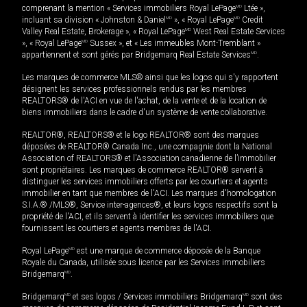
comprenant la mention « Services immobiliers Royal LePage
MD
Ltée »,
incluant sa division « Johnston & Daniel
MD
», « Royal LePage
MD
Credit
Valley Real Estate, Brokerage », « Royal LePage
MD
West Real Estate Services
», « Royal LePage
MD
Sussex », et « Les immeubles Mont-Tremblant »
appartiennent et sont gérés par Bridgemarq Real Estate Services
MD
.
Les marques de commerce MLS® ainsi que les logos qui s'y rapportent
désignent les services professionnels rendus par les membres
REALTORS® de l'ACI en vue de l'achat, de la vente et de la location de
biens immobiliers dans le cadre d'un système de vente collaborative.
REALTOR®, REALTORS® et le logo REALTOR® sont des marques
déposées de REALTOR® Canada Inc., une compagnie dont la National
Association of REALTORS® et l'Association canadienne de l’immobilier
sont propriétaires. Les marques de commerce REALTOR® servent à
distinguer les services immobiliers offerts par les courtiers et agents
immobilier en tant que membres de l'ACI. Les marques d'homologation
S.I.A.® /MLS®, Service inter-agences®, et leurs logos respectifs sont la
propriété de l'ACI, et ils servent à identifier les services immobiliers que
fournissent les courtiers et agents membres de l'ACI.
Royal LePage
MD
est une marque de commerce déposée de la Banque
Royale du Canada, utilisée sous licence par les Services immobiliers
Bridgemarq
MD
.
Bridgemarq
MD
et ses logos / Services immobiliers Bridgemarq
MD
sont des