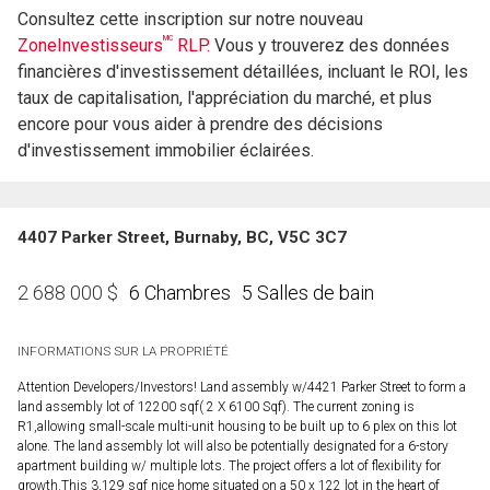
Consultez cette inscription sur notre nouveau
MC
ZoneInvestisseurs
RLP.
Vous y trouverez des données
financières d'investissement détaillées, incluant le ROI, les
taux de capitalisation, l'appréciation du marché, et plus
encore pour vous aider à prendre des décisions
d'investissement immobilier éclairées.
4407 Parker Street, Burnaby, BC, V5C 3C7
6 Chambres
5 Salles de bain
2 688 000
$
INFORMATIONS SUR LA PROPRIÉTÉ
Attention Developers/Investors! Land assembly w/4421 Parker Street to form a
land assembly lot of 12200 sqf( 2 X 6100 Sqf). The current zoning is
R1,allowing small-scale multi-unit housing to be built up to 6 plex on this lot
alone. The land assembly lot will also be potentially designated for a 6-story
apartment building w/ multiple lots. The project offers a lot of flexibility for
growth.This 3,129 sqf nice home situated on a 50 x 122 lot in the heart of