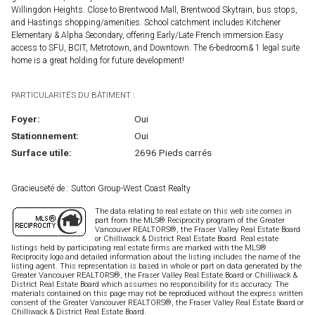
Willingdon Heights. Close to Brentwood Mall, Brentwood Skytrain, bus stops,
and Hastings shopping/amenities. School catchment includes Kitchener
Elementary & Alpha Secondary, offering Early/Late French immersion.Easy
access to SFU, BCIT, Metrotown, and Downtown. The 6-bedroom& 1 legal suite
home is a great holding for future development!
PARTICULARITÉS DU BÂTIMENT :
Foyer:
Oui
Stationnement:
Oui
Surface utile:
2696 Pieds carrés
Gracieuseté de : Sutton Group-West Coast Realty
The data relating to real estate on this web site comes in
part from the MLS® Reciprocity program of the Greater
Vancouver REALTORS®, the Fraser Valley Real Estate Board
or Chilliwack & District Real Estate Board. Real estate
listings held by participating real estate firms are marked with the MLS®
Reciprocity logo and detailed information about the listing includes the name of the
listing agent. This representation is based in whole or part on data generated by the
Greater Vancouver REALTORS®, the Fraser Valley Real Estate Board or Chilliwack &
District Real Estate Board which assumes no responsibility for its accuracy. The
materials contained on this page may not be reproduced without the express written
consent of the Greater Vancouver REALTORS®, the Fraser Valley Real Estate Board or
Chilliwack & District Real Estate Board.