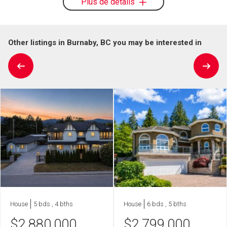
Plus de détails
Other listings in Burnaby, BC you may be interested in
House
5 bds , 4 bths
House
6 bds , 5 bths
$
2,880,000
$
2,799,000