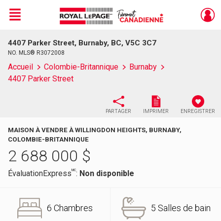
Menu
4407 Parker Street, Burnaby, BC, V5C 3C7
Live
En Direct
NO. MLS® R3072008
Accueil
Colombie-Britannique
Burnaby
4407 Parker Street
PARTAGER
IMPRIMER
ENREGISTRER
MAISON À VENDRE À WILLINGDON HEIGHTS, BURNABY,
COLOMBIE-BRITANNIQUE
2 688 000
$
MC
ÉvaluationExpress
:
Non disponible
6 Chambres
5 Salles de bain