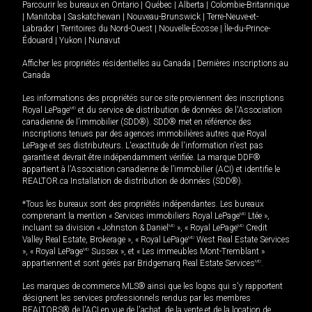
Parcourir les bureaux en
Ontario
|
Québec
|
Alberta
|
Colombie-Britannique
|
Manitoba
|
Saskatchewan
|
Nouveau-Brunswick
|
Terre-Neuve-et-
Labrador
|
Territoires du Nord-Ouest
|
Nouvelle-Écosse
|
Île-du-Prince-
Édouard
|
Yukon
|
Nunavut
Afficher les propriétés résidentielles au Canada
|
Dernières inscriptions au
Canada
Les informations des propriétés sur ce site proviennent des inscriptions
Royal LePage
MD
et du service de distribution de données de l'Association
canadienne de l’immobilier (SDD®). SDD® met en référence des
inscriptions tenues par des agences immobilières autres que Royal
LePage et ses distributeurs. L'exactitude de l'information n'est pas
garantie et devrait être indépendamment vérifiée. La marque DDF®
appartient à l'Association canadienne de l’immobilier (ACI) et identifie le
REALTOR.ca Installation de distribution de données (SDD®).
*Tous les bureaux sont des propriétés indépendantes. Les bureaux
comprenant la mention « Services immobiliers Royal LePage
MD
Ltée »,
incluant sa division « Johnston & Daniel
MD
», « Royal LePage
MD
Credit
Valley Real Estate, Brokerage », « Royal LePage
MD
West Real Estate Services
», « Royal LePage
MD
Sussex », et « Les immeubles Mont-Tremblant »
appartiennent et sont gérés par Bridgemarq Real Estate Services
MD
.
Les marques de commerce MLS® ainsi que les logos qui s'y rapportent
désignent les services professionnels rendus par les membres
REALTORS® de l'ACI en vue de l'achat, de la vente et de la location de