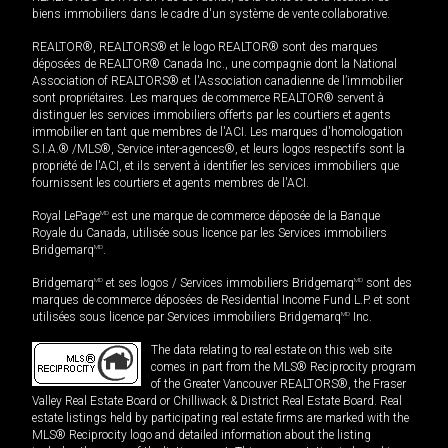
biens immobiliers dans le cadre d'un système de vente collaborative.
REALTOR®, REALTORS® et le logo REALTOR® sont des marques
déposées de REALTOR® Canada Inc., une compagnie dont la National
Association of REALTORS® et l'Association canadienne de l’immobilier
sont propriétaires. Les marques de commerce REALTOR® servent à
distinguer les services immobiliers offerts par les courtiers et agents
immobilier en tant que membres de l'ACI. Les marques d'homologation
S.I.A.® /MLS®, Service inter-agences®, et leurs logos respectifs sont la
propriété de l'ACI, et ils servent à identifier les services immobiliers que
fournissent les courtiers et agents membres de l'ACI.
Royal LePage
MD
est une marque de commerce déposée de la Banque
Royale du Canada, utilisée sous licence par les Services immobiliers
Bridgemarq
MD
.
Bridgemarq
MD
et ses logos / Services immobiliers Bridgemarq
MD
sont des
marques de commerce déposées de Residential Income Fund L.P. et sont
utilisées sous licence par Services immobiliers Bridgemarq
MD
Inc.
The data relating to real estate on this web site
comes in part from the MLS® Reciprocity program
of the Greater Vancouver REALTORS®, the Fraser
Valley Real Estate Board or Chilliwack & District Real Estate Board. Real
estate listings held by participating real estate firms are marked with the
MLS® Reciprocity logo and detailed information about the listing