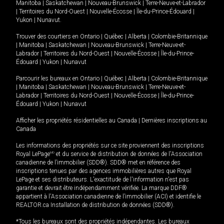
Manitoba
|
Saskatchewan
|
Nouveau-Brunswick
|
Terre-Neuve-et-Labrador
|
Territoires du Nord-Ouest
|
Nouvelle-Écosse
|
Île-du-Prince-Édouard
|
Yukon
|
Nunavut
.
Trouver des courtiers en
Ontario
|
Québec
|
Alberta
|
Colombie-Britannique
|
Manitoba
|
Saskatchewan
|
Nouveau-Brunswick
|
Terre-Neuve-et-
Labrador
|
Territoires du Nord-Ouest
|
Nouvelle-Écosse
|
Île-du-Prince-
Édouard
|
Yukon
|
Nunavut
Parcourir les bureaux en
Ontario
|
Québec
|
Alberta
|
Colombie-Britannique
|
Manitoba
|
Saskatchewan
|
Nouveau-Brunswick
|
Terre-Neuve-et-
Labrador
|
Territoires du Nord-Ouest
|
Nouvelle-Écosse
|
Île-du-Prince-
Édouard
|
Yukon
|
Nunavut
Afficher les propriétés résidentielles au Canada
|
Dernières inscriptions au
Canada
Les informations des propriétés sur ce site proviennent des inscriptions
Royal LePage
MD
et du service de distribution de données de l'Association
canadienne de l’immobilier (SDD®). SDD® met en référence des
inscriptions tenues par des agences immobilières autres que Royal
LePage et ses distributeurs. L'exactitude de l'information n'est pas
garantie et devrait être indépendamment vérifiée. La marque DDF®
appartient à l'Association canadienne de l’immobilier (ACI) et identifie le
REALTOR.ca Installation de distribution de données (SDD®).
*Tous les bureaux sont des propriétés indépendantes. Les bureaux