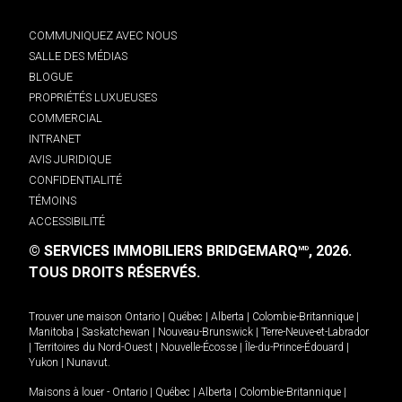
COMMUNIQUEZ AVEC NOUS
SALLE DES MÉDIAS
BLOGUE
PROPRIÉTÉS LUXUEUSES
COMMERCIAL
INTRANET
AVIS JURIDIQUE
CONFIDENTIALITÉ
TÉMOINS
ACCESSIBILITÉ
© SERVICES IMMOBILIERS BRIDGEMARQ
, 2026.
MD
TOUS DROITS RÉSERVÉS.
Trouver une maison
Ontario
|
Québec
|
Alberta
|
Colombie-Britannique
|
Manitoba
|
Saskatchewan
|
Nouveau-Brunswick
|
Terre-Neuve-et-Labrador
|
Territoires du Nord-Ouest
|
Nouvelle-Écosse
|
Île-du-Prince-Édouard
|
Yukon
|
Nunavut
.
Maisons à louer -
Ontario
|
Québec
|
Alberta
|
Colombie-Britannique
|