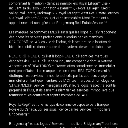
comprenant la mention « Services immobiliers Royal LePage
MD
Ltée »,
incluant sa division « Johnston & Daniel
MD
», « Royal LePage
MD
Credit
Valley Real Estate, Brokerage », « Royal LePage
MD
West Real Estate Services
», « Royal LePage
MD
Sussex », et « Les immeubles Mont-Tremblant »
appartiennent et sont gérés par Bridgemarq Real Estate Services
MD
.
Les marques de commerce MLS® ainsi que les logos qui s'y rapportent
désignent les services professionnels rendus par les membres
REALTORS® de l'ACI en vue de l'achat, de la vente et de la location de
biens immobiliers dans le cadre d'un système de vente collaborative.
REALTOR®, REALTORS® et le logo REALTOR® sont des marques
déposées de REALTOR® Canada Inc., une compagnie dont la National
Association of REALTORS® et l'Association canadienne de l’immobilier
sont propriétaires. Les marques de commerce REALTOR® servent à
distinguer les services immobiliers offerts par les courtiers et agents
immobilier en tant que membres de l'ACI. Les marques d'homologation
S.I.A.® /MLS®, Service inter-agences®, et leurs logos respectifs sont la
propriété de l'ACI, et ils servent à identifier les services immobiliers que
fournissent les courtiers et agents membres de l'ACI.
Royal LePage
MD
est une marque de commerce déposée de la Banque
Royale du Canada, utilisée sous licence par les Services immobiliers
Bridgemarq
MD
.
Bridgemarq
MD
et ses logos / Services immobiliers Bridgemarq
MD
sont des