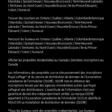
Manitoba
|
Saskatchewan
|
Nouveau-Brunswick
|
Terre-Neuve-et-Labrador
|
Territoires du Nord-Ouest
|
Nouvelle-Écosse
|
Île-du-Prince-Édouard
|
Yukon
|
Nunavut
.
Trouver des courtiers en
Ontario
|
Québec
|
Alberta
|
Colombie-Britannique
|
Manitoba
|
Saskatchewan
|
Nouveau-Brunswick
|
Terre-Neuve-et-
Labrador
|
Territoires du Nord-Ouest
|
Nouvelle-Écosse
|
Île-du-Prince-
Édouard
|
Yukon
|
Nunavut
Parcourir les bureaux en
Ontario
|
Québec
|
Alberta
|
Colombie-Britannique
|
Manitoba
|
Saskatchewan
|
Nouveau-Brunswick
|
Terre-Neuve-et-
Labrador
|
Territoires du Nord-Ouest
|
Nouvelle-Écosse
|
Île-du-Prince-
Édouard
|
Yukon
|
Nunavut
Afficher les propriétés résidentielles au Canada
|
Dernières inscriptions au
Canada
Les informations des propriétés sur ce site proviennent des inscriptions
Royal LePage
MD
et du service de distribution de données de l'Association
canadienne de l’immobilier (SDD®). SDD® met en référence des
inscriptions tenues par des agences immobilières autres que Royal
LePage et ses distributeurs. L'exactitude de l'information n'est pas
garantie et devrait être indépendamment vérifiée. La marque DDF®
appartient à l'Association canadienne de l’immobilier (ACI) et identifie le
REALTOR.ca Installation de distribution de données (SDD®).
*Tous les bureaux sont des propriétés indépendantes. Les bureaux