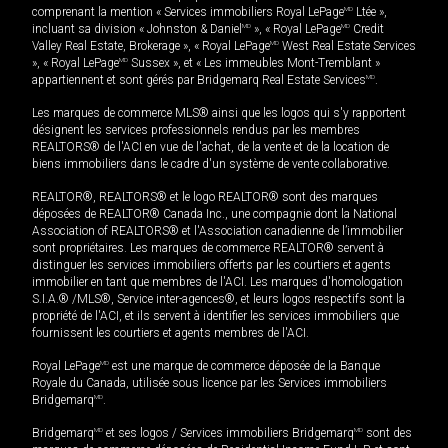
comprenant la mention « Services immobiliers Royal LePage
MD
Ltée »,
incluant sa division « Johnston & Daniel
MD
», « Royal LePage
MD
Credit
Valley Real Estate, Brokerage », « Royal LePage
MD
West Real Estate Services
», « Royal LePage
MD
Sussex », et « Les immeubles Mont-Tremblant »
appartiennent et sont gérés par Bridgemarq Real Estate Services
MD
.
Les marques de commerce MLS® ainsi que les logos qui s'y rapportent
désignent les services professionnels rendus par les membres
REALTORS® de l'ACI en vue de l'achat, de la vente et de la location de
biens immobiliers dans le cadre d'un système de vente collaborative.
REALTOR®, REALTORS® et le logo REALTOR® sont des marques
déposées de REALTOR® Canada Inc., une compagnie dont la National
Association of REALTORS® et l'Association canadienne de l’immobilier
sont propriétaires. Les marques de commerce REALTOR® servent à
distinguer les services immobiliers offerts par les courtiers et agents
immobilier en tant que membres de l'ACI. Les marques d'homologation
S.I.A.® /MLS®, Service inter-agences®, et leurs logos respectifs sont la
propriété de l'ACI, et ils servent à identifier les services immobiliers que
fournissent les courtiers et agents membres de l'ACI.
Royal LePage
MD
est une marque de commerce déposée de la Banque
Royale du Canada, utilisée sous licence par les Services immobiliers
Bridgemarq
MD
.
Bridgemarq
MD
et ses logos / Services immobiliers Bridgemarq
MD
sont des