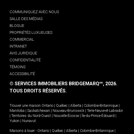
COMMUNIQUEZ AVEC NOUS
SALLE DES MÉDIAS
BLOGUE
PROPRIÉTÉS LUXUEUSES
COMMERCIAL
INTRANET
AVIS JURIDIQUE
CONFIDENTIALITÉ
TÉMOINS
ACCESSIBILITÉ
© SERVICES IMMOBILIERS BRIDGEMARQ
, 2026.
MD
TOUS DROITS RÉSERVÉS.
Trouver une maison
Ontario
|
Québec
|
Alberta
|
Colombie-Britannique
|
Manitoba
|
Saskatchewan
|
Nouveau-Brunswick
|
Terre-Neuve-et-Labrador
|
Territoires du Nord-Ouest
|
Nouvelle-Écosse
|
Île-du-Prince-Édouard
|
Yukon
|
Nunavut
.
Maisons à louer -
Ontario
|
Québec
|
Alberta
|
Colombie-Britannique
|