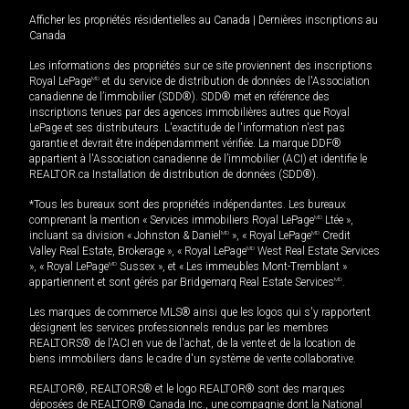
Afficher les propriétés résidentielles au Canada
|
Dernières inscriptions au
Canada
Les informations des propriétés sur ce site proviennent des inscriptions
Royal LePage
MD
et du service de distribution de données de l'Association
canadienne de l’immobilier (SDD®). SDD® met en référence des
inscriptions tenues par des agences immobilières autres que Royal
LePage et ses distributeurs. L'exactitude de l'information n'est pas
garantie et devrait être indépendamment vérifiée. La marque DDF®
appartient à l'Association canadienne de l’immobilier (ACI) et identifie le
REALTOR.ca Installation de distribution de données (SDD®).
*Tous les bureaux sont des propriétés indépendantes. Les bureaux
comprenant la mention « Services immobiliers Royal LePage
MD
Ltée »,
incluant sa division « Johnston & Daniel
MD
», « Royal LePage
MD
Credit
Valley Real Estate, Brokerage », « Royal LePage
MD
West Real Estate Services
», « Royal LePage
MD
Sussex », et « Les immeubles Mont-Tremblant »
appartiennent et sont gérés par Bridgemarq Real Estate Services
MD
.
Les marques de commerce MLS® ainsi que les logos qui s'y rapportent
désignent les services professionnels rendus par les membres
REALTORS® de l'ACI en vue de l'achat, de la vente et de la location de
biens immobiliers dans le cadre d'un système de vente collaborative.
REALTOR®, REALTORS® et le logo REALTOR® sont des marques
déposées de REALTOR® Canada Inc., une compagnie dont la National