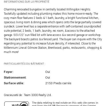
INFORMATIONS SUR LA PROPRIÉTÉ
Charming renovated bungalow in centrally located Willingdon Heights.
Tastefully updated including plumbing makes this home move-in-ready. The
cozy main floor features 2 beds & 1 bath, laundry, a bright functional kitchen,
spacious living room & dining area which opens onto the large partially covered
sundeck. Lower level has a separate entrance with self-contained soundproofed
suite potential, 2 beds, 1 bath, laundry, rec room, & access to the attached
garage. 50’x122’ sun filled lot with lane access & a second garage or workshop.
The backyard boasts patios & a fenced yard. The buyer can inquire with the City
regarding any potential to increase future density, if interested. Close to the
Millennium Line at Gilmore Station, Brentwood, parks, restaurants, shopping &
much more!
PARTICULARITÉS DU BÂTIMENT :
Foyer:
Oui
Stationnement:
Oui
Surface utile:
2153 Pieds carrés
Gracieuseté de : Team 3000 Realty Ltd.
The data relating to real estate on this web site comes in
part from the MLS® Reciprocity program of the Greater