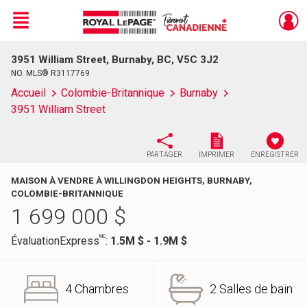
Menu
3951 William Street, Burnaby, BC, V5C 3J2
Live
En Direct
NO. MLS® R3117769
Accueil
Colombie-Britannique
Burnaby
3951 William Street
PARTAGER
IMPRIMER
ENREGISTRER
MAISON À VENDRE À WILLINGDON HEIGHTS, BURNABY,
COLOMBIE-BRITANNIQUE
1 699 000
$
MC
ÉvaluationExpress
:
1.5M $ - 1.9M $
4 Chambres
2 Salles de bain