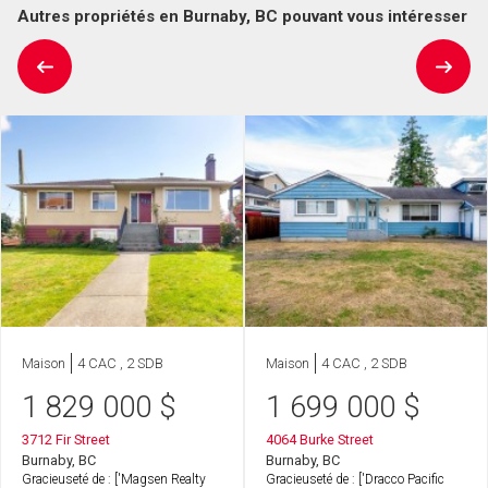
Autres propriétés en Burnaby, BC pouvant vous intéresser
Maison
4 CAC , 2 SDB
Maison
4 CAC , 2 SDB
1 829 000
$
1 699 000
$
3712 Fir Street
4064 Burke Street
Burnaby, BC
Burnaby, BC
Gracieuseté de : ['Magsen Realty
Gracieuseté de : ['Dracco Pacific