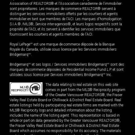
Association of REALTORS® et l'Association canadienne de l’immobilier
sont propriétaires. Les marques de commerce REALTOR® servent à
distinguer les services immobiliers offerts par les courtiers et agents
immobilier en tant que membres de l'ACI. Les marques d'homologation
S.I.A.® /MLS®, Service inter-agences®, et leurs logos respectifs sont la
propriété de l'ACI, et ils servent à identifier les services immobiliers que
fournissent les courtiers et agents membres de l'ACI.
Royal LePage
MD
est une marque de commerce déposée de la Banque
Royale du Canada, utilisée sous licence par les Services immobiliers
Bridgemarq
MD
.
Bridgemarq
MD
et ses logos / Services immobiliers Bridgemarq
MD
sont des
marques de commerce déposées de Residential Income Fund L.P. et sont
utilisées sous licence par Services immobiliers Bridgemarq
MD
Inc.
The data relating to real estate on this web site
comes in part from the MLS® Reciprocity program
of the Greater Vancouver REALTORS®, the Fraser
Valley Real Estate Board or Chilliwack & District Real Estate Board. Real
estate listings held by participating real estate firms are marked with the
MLS® Reciprocity logo and detailed information about the listing
includes the name of the listing agent. This representation is based in
whole or part on data generated by the Greater Vancouver REALTORS®,
the Fraser Valley Real Estate Board or Chilliwack & District Real Estate
Board which assumes no responsibility for its accuracy. The materials