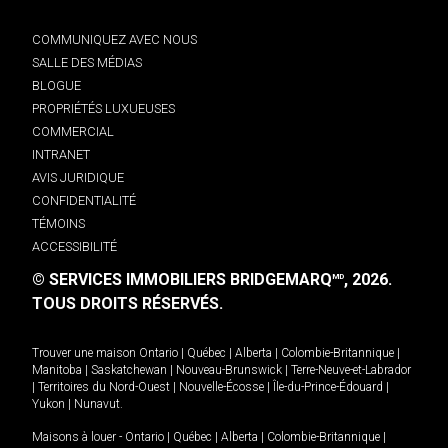
COMMUNIQUEZ AVEC NOUS
SALLE DES MÉDIAS
BLOGUE
PROPRIÉTÉS LUXUEUSES
COMMERCIAL
INTRANET
AVIS JURIDIQUE
CONFIDENTIALITÉ
TÉMOINS
ACCESSIBILITÉ
© SERVICES IMMOBILIERS BRIDGEMARQ
, 2026.
MD
TOUS DROITS RÉSERVÉS.
Trouver une maison
Ontario
|
Québec
|
Alberta
|
Colombie-Britannique
|
Manitoba
|
Saskatchewan
|
Nouveau-Brunswick
|
Terre-Neuve-et-Labrador
|
Territoires du Nord-Ouest
|
Nouvelle-Écosse
|
Île-du-Prince-Édouard
|
Yukon
|
Nunavut
.
Maisons à louer -
Ontario
|
Québec
|
Alberta
|
Colombie-Britannique
|