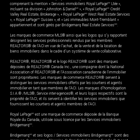
comprenant la mention « Services immobiliers Royal LePage
MD
Ltée »,
incluant sa division « Johnston & Daniel
MD
», « Royal LePage
MD
Credit
Valley Real Estate, Brokerage », « Royal LePage
MD
West Real Estate Services
», « Royal LePage
MD
Sussex », et « Les immeubles Mont-Tremblant »
appartiennent et sont gérés par Bridgemarq Real Estate Services
MD
.
Les marques de commerce MLS® ainsi que les logos qui s'y rapportent
désignent les services professionnels rendus par les membres
REALTORS® de l'ACI en vue de l'achat, de la vente et de la location de
biens immobiliers dans le cadre d'un système de vente collaborative.
REALTOR®, REALTORS® et le logo REALTOR® sont des marques
déposées de REALTOR® Canada Inc., une compagnie dont la National
Association of REALTORS® et l'Association canadienne de l’immobilier
sont propriétaires. Les marques de commerce REALTOR® servent à
distinguer les services immobiliers offerts par les courtiers et agents
immobilier en tant que membres de l'ACI. Les marques d'homologation
S.I.A.® /MLS®, Service inter-agences®, et leurs logos respectifs sont la
propriété de l'ACI, et ils servent à identifier les services immobiliers que
fournissent les courtiers et agents membres de l'ACI.
Royal LePage
MD
est une marque de commerce déposée de la Banque
Royale du Canada, utilisée sous licence par les Services immobiliers
Bridgemarq
MD
.
Bridgemarq
MD
et ses logos / Services immobiliers Bridgemarq
MD
sont des