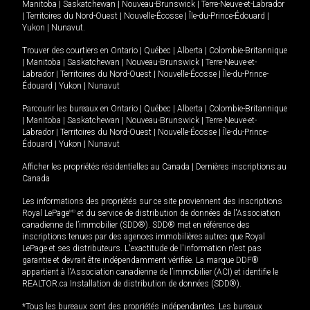
Manitoba
|
Saskatchewan
|
Nouveau-Brunswick
|
Terre-Neuve-et-Labrador
|
Territoires du Nord-Ouest
|
Nouvelle-Écosse
|
Île-du-Prince-Édouard
|
Yukon
|
Nunavut
.
Trouver des courtiers en
Ontario
|
Québec
|
Alberta
|
Colombie-Britannique
|
Manitoba
|
Saskatchewan
|
Nouveau-Brunswick
|
Terre-Neuve-et-
Labrador
|
Territoires du Nord-Ouest
|
Nouvelle-Écosse
|
Île-du-Prince-
Édouard
|
Yukon
|
Nunavut
Parcourir les bureaux en
Ontario
|
Québec
|
Alberta
|
Colombie-Britannique
|
Manitoba
|
Saskatchewan
|
Nouveau-Brunswick
|
Terre-Neuve-et-
Labrador
|
Territoires du Nord-Ouest
|
Nouvelle-Écosse
|
Île-du-Prince-
Édouard
|
Yukon
|
Nunavut
Afficher les propriétés résidentielles au Canada
|
Dernières inscriptions au
Canada
Les informations des propriétés sur ce site proviennent des inscriptions
Royal LePage
MD
et du service de distribution de données de l'Association
canadienne de l’immobilier (SDD®). SDD® met en référence des
inscriptions tenues par des agences immobilières autres que Royal
LePage et ses distributeurs. L'exactitude de l'information n'est pas
garantie et devrait être indépendamment vérifiée. La marque DDF®
appartient à l'Association canadienne de l’immobilier (ACI) et identifie le
REALTOR.ca Installation de distribution de données (SDD®).
*Tous les bureaux sont des propriétés indépendantes. Les bureaux