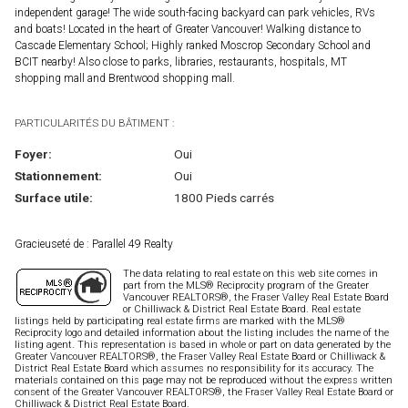
independent garage! The wide south-facing backyard can park vehicles, RVs
and boats! Located in the heart of Greater Vancouver! Walking distance to
Cascade Elementary School; Highly ranked Moscrop Secondary School and
BCIT nearby! Also close to parks, libraries, restaurants, hospitals, MT
shopping mall and Brentwood shopping mall.
PARTICULARITÉS DU BÂTIMENT :
Foyer:
Oui
Stationnement:
Oui
Surface utile:
1800 Pieds carrés
Gracieuseté de : Parallel 49 Realty
The data relating to real estate on this web site comes in
part from the MLS® Reciprocity program of the Greater
Vancouver REALTORS®, the Fraser Valley Real Estate Board
or Chilliwack & District Real Estate Board. Real estate
listings held by participating real estate firms are marked with the MLS®
Reciprocity logo and detailed information about the listing includes the name of the
listing agent. This representation is based in whole or part on data generated by the
Greater Vancouver REALTORS®, the Fraser Valley Real Estate Board or Chilliwack &
District Real Estate Board which assumes no responsibility for its accuracy. The
materials contained on this page may not be reproduced without the express written
consent of the Greater Vancouver REALTORS®, the Fraser Valley Real Estate Board or
Chilliwack & District Real Estate Board.