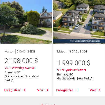
Maison
5 CAC , 3 SDB
Maison
8 CAC , 3 SDB
2 198 000
$
1 999 000
$
7079 Waverley Avenue
9909 Lyndhurst Street
Burnaby, BC
Burnaby, BC
Gracieuseté de : ['Homeland
Gracieuseté de : ['eXp Realty']
Realty']
Enregistrer
Voir
Enregistrer
Voir