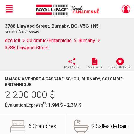
Menu
3788 Linwood Street, Burnaby, BC, V5G 1N5
Live
En Direct
NO. MLS® R2958549
Accueil
Colombie-Britannique
Burnaby
3788 Linwood Street
PARTAGER
IMPRIMER
ENREGISTRER
MAISON À VENDRE À CASCADE-SCHOU, BURNABY, COLOMBIE-
BRITANNIQUE
2 200 000
$
MC
ÉvaluationExpress
:
1.9M $ - 2.3M $
6 Chambres
2 Salles de bain