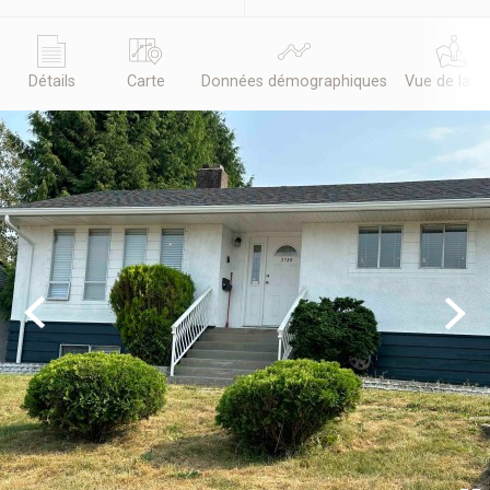
Détails
Carte
Données démographiques
Vue de la r
Previous
Next