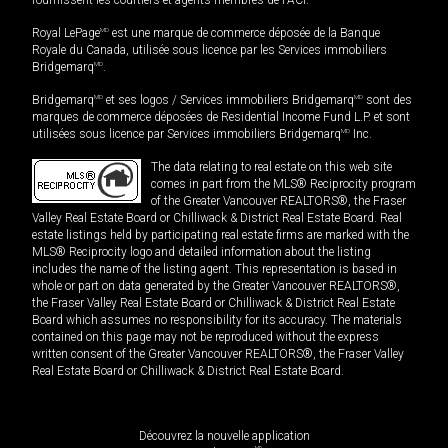
fournissent les courtiers et agents membres de l'ACI.
Royal LePage
MD
est une marque de commerce déposée de la Banque
Royale du Canada, utilisée sous licence par les Services immobiliers
Bridgemarq
MD
.
Bridgemarq
MD
et ses logos / Services immobiliers Bridgemarq
MD
sont des
marques de commerce déposées de Residential Income Fund L.P. et sont
utilisées sous licence par Services immobiliers Bridgemarq
MD
Inc.
The data relating to real estate on this web site
comes in part from the MLS® Reciprocity program
of the Greater Vancouver REALTORS®, the Fraser
Valley Real Estate Board or Chilliwack & District Real Estate Board. Real
estate listings held by participating real estate firms are marked with the
MLS® Reciprocity logo and detailed information about the listing
includes the name of the listing agent. This representation is based in
whole or part on data generated by the Greater Vancouver REALTORS®,
the Fraser Valley Real Estate Board or Chilliwack & District Real Estate
Board which assumes no responsibility for its accuracy. The materials
contained on this page may not be reproduced without the express
written consent of the Greater Vancouver REALTORS®, the Fraser Valley
Real Estate Board or Chilliwack & District Real Estate Board.
Découvrez la nouvelle application
MD