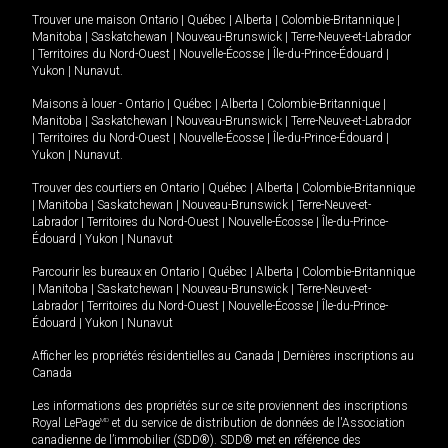
Trouver une maison
Ontario
|
Québec
|
Alberta
|
Colombie-Britannique
|
Manitoba
|
Saskatchewan
|
Nouveau-Brunswick
|
Terre-Neuve-et-Labrador
|
Territoires du Nord-Ouest
|
Nouvelle-Écosse
|
Île-du-Prince-Édouard
|
Yukon
|
Nunavut
.
Maisons à louer -
Ontario
|
Québec
|
Alberta
|
Colombie-Britannique
|
Manitoba
|
Saskatchewan
|
Nouveau-Brunswick
|
Terre-Neuve-et-Labrador
|
Territoires du Nord-Ouest
|
Nouvelle-Écosse
|
Île-du-Prince-Édouard
|
Yukon
|
Nunavut
.
Trouver des courtiers en
Ontario
|
Québec
|
Alberta
|
Colombie-Britannique
|
Manitoba
|
Saskatchewan
|
Nouveau-Brunswick
|
Terre-Neuve-et-
Labrador
|
Territoires du Nord-Ouest
|
Nouvelle-Écosse
|
Île-du-Prince-
Édouard
|
Yukon
|
Nunavut
Parcourir les bureaux en
Ontario
|
Québec
|
Alberta
|
Colombie-Britannique
|
Manitoba
|
Saskatchewan
|
Nouveau-Brunswick
|
Terre-Neuve-et-
Labrador
|
Territoires du Nord-Ouest
|
Nouvelle-Écosse
|
Île-du-Prince-
Édouard
|
Yukon
|
Nunavut
Afficher les propriétés résidentielles au Canada
|
Dernières inscriptions au
Canada
Les informations des propriétés sur ce site proviennent des inscriptions
Royal LePage
MD
et du service de distribution de données de l'Association
canadienne de l’immobilier (SDD®). SDD® met en référence des