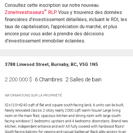
Consultez cette inscription sur notre nouveau
MC
ZoneInvestisseurs
RLP.
Vous y trouverez des données
financières d'investissement détaillées, incluant le ROI, les
taux de capitalisation, l'appréciation du marché, et plus
encore pour vous aider à prendre des décisions
d'investissement immobilier éclairées.
3788 Linwood Street, Burnaby, BC, V5G 1N5
6 Chambres
2 Salles de bain
2 200 000
$
INFORMATIONS SUR LA PROPRIÉTÉ
52x120=6240 sqft of flat and square south-facing land; 6 units can be built;
Newly renovated classic 2-story nearly 2000 sqft warm house! Large living
room on the main floor, spacious kitchen and dining room with large south-
facing windows! 2 bedrooms upstairs and 4 bedrooms downstairs; Brand new
kitchen; Independent entrance and exit! All fully covered with hardwood floors!
South-facing balcony for viewing and casual barbecue! Back alley access to an