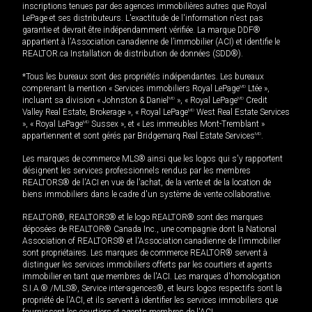
inscriptions tenues par des agences immobilières autres que Royal
LePage et ses distributeurs. L'exactitude de l'information n'est pas
garantie et devrait être indépendamment vérifiée. La marque DDF®
appartient à l'Association canadienne de l’immobilier (ACI) et identifie le
REALTOR.ca Installation de distribution de données (SDD®).
*Tous les bureaux sont des propriétés indépendantes. Les bureaux
comprenant la mention « Services immobiliers Royal LePage
MD
Ltée »,
incluant sa division « Johnston & Daniel
MD
», « Royal LePage
MD
Credit
Valley Real Estate, Brokerage », « Royal LePage
MD
West Real Estate Services
», « Royal LePage
MD
Sussex », et « Les immeubles Mont-Tremblant »
appartiennent et sont gérés par Bridgemarq Real Estate Services
MD
.
Les marques de commerce MLS® ainsi que les logos qui s'y rapportent
désignent les services professionnels rendus par les membres
REALTORS® de l'ACI en vue de l'achat, de la vente et de la location de
biens immobiliers dans le cadre d'un système de vente collaborative.
REALTOR®, REALTORS® et le logo REALTOR® sont des marques
déposées de REALTOR® Canada Inc., une compagnie dont la National
Association of REALTORS® et l'Association canadienne de l’immobilier
sont propriétaires. Les marques de commerce REALTOR® servent à
distinguer les services immobiliers offerts par les courtiers et agents
immobilier en tant que membres de l'ACI. Les marques d'homologation
S.I.A.® /MLS®, Service inter-agences®, et leurs logos respectifs sont la
propriété de l'ACI, et ils servent à identifier les services immobiliers que