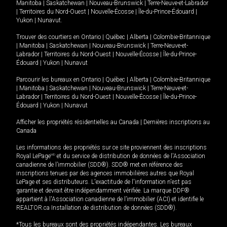
Manitoba
|
Saskatchewan
|
Nouveau-Brunswick
|
Terre-Neuve-et-Labrador
|
Territoires du Nord-Ouest
|
Nouvelle-Écosse
|
Île-du-Prince-Édouard
|
Yukon
|
Nunavut
.
Trouver des courtiers en
Ontario
|
Québec
|
Alberta
|
Colombie-Britannique
|
Manitoba
|
Saskatchewan
|
Nouveau-Brunswick
|
Terre-Neuve-et-
Labrador
|
Territoires du Nord-Ouest
|
Nouvelle-Écosse
|
Île-du-Prince-
Édouard
|
Yukon
|
Nunavut
Parcourir les bureaux en
Ontario
|
Québec
|
Alberta
|
Colombie-Britannique
|
Manitoba
|
Saskatchewan
|
Nouveau-Brunswick
|
Terre-Neuve-et-
Labrador
|
Territoires du Nord-Ouest
|
Nouvelle-Écosse
|
Île-du-Prince-
Édouard
|
Yukon
|
Nunavut
Afficher les propriétés résidentielles au Canada
|
Dernières inscriptions au
Canada
Les informations des propriétés sur ce site proviennent des inscriptions
Royal LePage
MD
et du service de distribution de données de l'Association
canadienne de l’immobilier (SDD®). SDD® met en référence des
inscriptions tenues par des agences immobilières autres que Royal
LePage et ses distributeurs. L'exactitude de l'information n'est pas
garantie et devrait être indépendamment vérifiée. La marque DDF®
appartient à l'Association canadienne de l’immobilier (ACI) et identifie le
REALTOR.ca Installation de distribution de données (SDD®).
*Tous les bureaux sont des propriétés indépendantes. Les bureaux