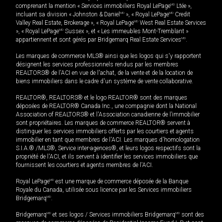
comprenant la mention « Services immobiliers Royal LePage
MD
Ltée »,
incluant sa division « Johnston & Daniel
MD
», « Royal LePage
MD
Credit
Valley Real Estate, Brokerage », « Royal LePage
MD
West Real Estate Services
», « Royal LePage
MD
Sussex », et « Les immeubles Mont-Tremblant »
appartiennent et sont gérés par Bridgemarq Real Estate Services
MD
.
Les marques de commerce MLS® ainsi que les logos qui s'y rapportent
désignent les services professionnels rendus par les membres
REALTORS® de l'ACI en vue de l'achat, de la vente et de la location de
biens immobiliers dans le cadre d'un système de vente collaborative.
REALTOR®, REALTORS® et le logo REALTOR® sont des marques
déposées de REALTOR® Canada Inc., une compagnie dont la National
Association of REALTORS® et l'Association canadienne de l’immobilier
sont propriétaires. Les marques de commerce REALTOR® servent à
distinguer les services immobiliers offerts par les courtiers et agents
immobilier en tant que membres de l'ACI. Les marques d'homologation
S.I.A.® /MLS®, Service inter-agences®, et leurs logos respectifs sont la
propriété de l'ACI, et ils servent à identifier les services immobiliers que
fournissent les courtiers et agents membres de l'ACI.
Royal LePage
MD
est une marque de commerce déposée de la Banque
Royale du Canada, utilisée sous licence par les Services immobiliers
Bridgemarq
MD
.
Bridgemarq
MD
et ses logos / Services immobiliers Bridgemarq
MD
sont des