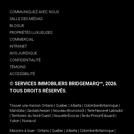
COMMUNIQUEZ AVEC NOUS
SALLE DES MÉDIAS
BLOGUE
PROPRIÉTÉS LUXUEUSES
COMMERCIAL
INTRANET
AVIS JURIDIQUE
CONFIDENTIALITÉ
TÉMOINS
ACCESSIBILITÉ
© SERVICES IMMOBILIERS BRIDGEMARQ
, 2026.
MD
TOUS DROITS RÉSERVÉS.
Trouver une maison
Ontario
|
Québec
|
Alberta
|
Colombie-Britannique
|
Manitoba
|
Saskatchewan
|
Nouveau-Brunswick
|
Terre-Neuve-et-Labrador
|
Territoires du Nord-Ouest
|
Nouvelle-Écosse
|
Île-du-Prince-Édouard
|
Yukon
|
Nunavut
.
Maisons à louer -
Ontario
|
Québec
|
Alberta
|
Colombie-Britannique
|