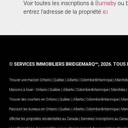
Voir toutes les inscriptions à
Burnaby
ou b
entrez l'adresse de la propriété
ici
.
© SERVICES IMMOBILIERS BRIDGEMARQ
, 2026.
TOUS D
MD
Trouver une maison
Ontario
|
Québec
|
Alberta
|
Colombie-Britannique
|
Manitob
Maisons à louer -
Ontario
|
Québec
|
Alberta
|
Colombie-Britannique
|
Manitoba
|
Trouver des courtiers en
Ontario
|
Québec
|
Alberta
|
Colombie-Britannique
|
Man
Parcourir les bureaux en
Ontario
|
Québec
|
Alberta
|
Colombie-Britannique
|
Man
Afficher les propriétés résidentielles au Canada
|
Dernières inscriptions au Cana