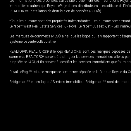
Les informations des propriétés sur ce site proviennent des inscriptions Royal 
immobilières autres que Royal LePage et ses distributeurs. L'exactitude de l'info
REALTOR.ca Installation de distribution de données (SDD®).
*Tous les bureaux sont des propriétés indépendantes. Les bureaux comprenant 
LePage
MD
West Real Estate Services », « Royal LePage
MD
Sussex », et « Les immeu
Les marques de commerce MLS® ainsi que les logos qui s'y rapportent désignent
système de vente collaborative.
REALTOR®, REALTORS® et le logo REALTOR® sont des marques déposées de REAL
commerce REALTOR® servent à distinguer les services immobiliers offerts par le
propriété de l'ACI, et ils servent à identifier les services immobiliers que fourni
Royal LePage
MD
est une marque de commerce déposée de la Banque Royale du Cana
Bridgemarq
MD
et ses logos / Services immobiliers Bridgemarq
MD
sont des marque