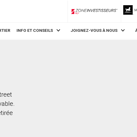
ZoneInvestisseurs RLP
RTIER
INFO ET CONSEILS
JOIGNEZ-VOUS À NOUS
treet
vable.
etirée