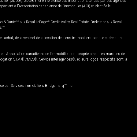
mobilier (SDD®). SDD® met en référence des inscriptions tenues par des agences
rtient à l'Association canadienne de l’immobilier (ACI) et identifie le
on & Daniel
MD
», « Royal LePage
MD
Credit Valley Real Estate, Brokerage », « Royal
es
MD
.
chat, de la vente et de la location de biens immobiliers dans le cadre d'un
Association canadienne de l’immobilier sont propriétaires. Les marques de
ation S.I.A.® /MLS®, Service inter-agences®, et leurs logos respectifs sont la
nce par Services immobiliers Bridgemarq
MD
Inc.