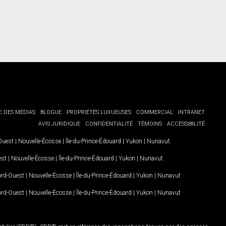
E DES MÉDIAS
BLOGUE
PROPRIÉTÉS LUXUEUSES
COMMERCIAL
INTRANET
AVIS JURIDIQUE
CONFIDENTIALITÉ
TÉMOINS
ACCESSIBILITÉ
-Ouest
|
Nouvelle-Écosse
|
Île-du-Prince-Édouard
|
Yukon
|
Nunavut
.
est
|
Nouvelle-Écosse
|
Île-du-Prince-Édouard
|
Yukon
|
Nunavut
.
Nord-Ouest
|
Nouvelle-Écosse
|
Île-du-Prince-Édouard
|
Yukon
|
Nunavut
Nord-Ouest
|
Nouvelle-Écosse
|
Île-du-Prince-Édouard
|
Yukon
|
Nunavut