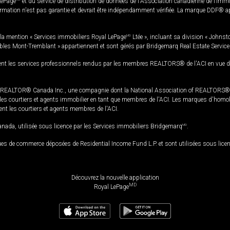
LePage
et du service de distribution de données de l'Association canadienne de l’im
rmation n'est pas garantie et devrait être indépendamment vérifiée. La marque DDF® appa
la mention « Services immobiliers Royal LePage
MD
Ltée », incluant sa division « Johnst
bles Mont-Tremblant » appartiennent et sont gérés par Bridgemarq Real Estate Servic
 les services professionnels rendus par les membres REALTORS® de l'ACI en vue de l'a
TOR® Canada Inc., une compagnie dont la National Association of REALTORS® et l'
s courtiers et agents immobilier en tant que membres de l'ACI. Les marques d'homolog
ssent les courtiers et agents membres de l'ACI.
da, utilisée sous licence par les Services immobiliers Bridgemarq
MD
.
s de commerce déposées de Residential Income Fund L.P. et sont utilisées sous lice
Découvrez la nouvelle application
MD
Royal LePage