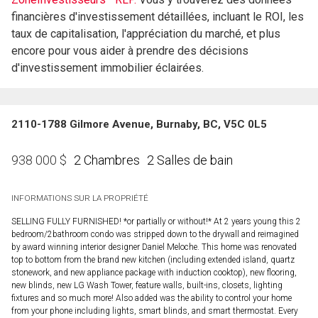
financières d'investissement détaillées, incluant le ROI, les
taux de capitalisation, l'appréciation du marché, et plus
encore pour vous aider à prendre des décisions
d'investissement immobilier éclairées.
2110-1788 Gilmore Avenue, Burnaby, BC, V5C 0L5
2 Chambres
2 Salles de bain
938 000
$
INFORMATIONS SUR LA PROPRIÉTÉ
SELLING FULLY FURNISHED! *or partially or without!* At 2 years young this 2
bedroom/2bathroom condo was stripped down to the drywall and reimagined
by award winning interior designer Daniel Meloche. This home was renovated
top to bottom from the brand new kitchen (including extended island, quartz
stonework, and new appliance package with induction cooktop), new flooring,
new blinds, new LG Wash Tower, feature walls, built-ins, closets, lighting
fixtures and so much more! Also added was the ability to control your home
from your phone including lights, smart blinds, and smart thermostat. Every