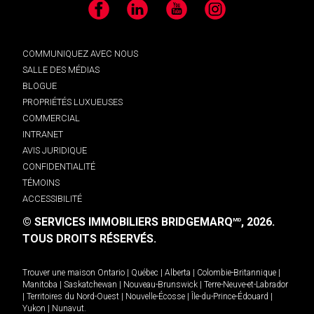
Facebook
LinkedIn
YouTube
Instagram
COMMUNIQUEZ AVEC NOUS
SALLE DES MÉDIAS
BLOGUE
PROPRIÉTÉS LUXUEUSES
COMMERCIAL
INTRANET
AVIS JURIDIQUE
CONFIDENTIALITÉ
TÉMOINS
ACCESSIBILITÉ
© SERVICES IMMOBILIERS BRIDGEMARQ
, 2026.
MD
TOUS DROITS RÉSERVÉS.
Trouver une maison
Ontario
|
Québec
|
Alberta
|
Colombie-Britannique
|
Manitoba
|
Saskatchewan
|
Nouveau-Brunswick
|
Terre-Neuve-et-Labrador
|
Territoires du Nord-Ouest
|
Nouvelle-Écosse
|
Île-du-Prince-Édouard
|
Yukon
|
Nunavut
.