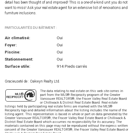
detail has been thought of and improved! This is a one-of-a-kind unit you do not
want to miss! Ask your real estate agent for an extensive list of renovations and
furniture inclusions.
PARTICULARITÉS DU BÂTIMENT :
Air climatisé:
Oui
Foyer:
Oui
Piscine:
Oui
Stationnement:
Oui
Surface utile:
914 Pieds carrés
Gracieuseté de : Oakwyn Realty Ltd.
The data relating to real estate on this web site comes in
part from the MLS® Reciprocity program of the Greater
Vancouver REALTORS®, the Fraser Valley Real Estate Board
or Chilliwack & District Real Estate Board. Real estate
listings held by participating real estate firms are marked with the MLS®
Reciprocity logo and detailed information about the listing includes the name of the
listing agent. This representation is based in whole or part on data generated by the
Greater Vancouver REALTORS®, the Fraser Valley Real Estate Board or Chilliwack &
District Real Estate Board which assumes no responsibility for its accuracy. The
materials contained on this page may not be reproduced without the express written
consent of the Greater Vancouver REALTORS®, the Fraser Valley Real Estate Board or