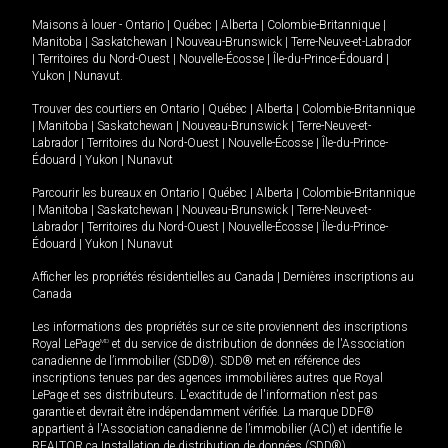
Maisons à louer -
Ontario
|
Québec
|
Alberta
|
Colombie-Britannique
|
Manitoba
|
Saskatchewan
|
Nouveau-Brunswick
|
Terre-Neuve-et-Labrador
|
Territoires du Nord-Ouest
|
Nouvelle-Écosse
|
Île-du-Prince-Édouard
|
Yukon
|
Nunavut
.
Trouver des courtiers en
Ontario
|
Québec
|
Alberta
|
Colombie-Britannique
|
Manitoba
|
Saskatchewan
|
Nouveau-Brunswick
|
Terre-Neuve-et-
Labrador
|
Territoires du Nord-Ouest
|
Nouvelle-Écosse
|
Île-du-Prince-
Édouard
|
Yukon
|
Nunavut
Parcourir les bureaux en
Ontario
|
Québec
|
Alberta
|
Colombie-Britannique
|
Manitoba
|
Saskatchewan
|
Nouveau-Brunswick
|
Terre-Neuve-et-
Labrador
|
Territoires du Nord-Ouest
|
Nouvelle-Écosse
|
Île-du-Prince-
Édouard
|
Yukon
|
Nunavut
Afficher les propriétés résidentielles au Canada
|
Dernières inscriptions au
Canada
Les informations des propriétés sur ce site proviennent des inscriptions
Royal LePage
MD
et du service de distribution de données de l'Association
canadienne de l’immobilier (SDD®). SDD® met en référence des
inscriptions tenues par des agences immobilières autres que Royal
LePage et ses distributeurs. L'exactitude de l'information n'est pas
garantie et devrait être indépendamment vérifiée. La marque DDF®
appartient à l'Association canadienne de l’immobilier (ACI) et identifie le
REALTOR.ca Installation de distribution de données (SDD®).