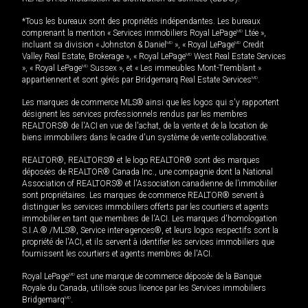
*Tous les bureaux sont des propriétés indépendantes. Les bureaux
comprenant la mention « Services immobiliers Royal LePage
MD
Ltée »,
incluant sa division « Johnston & Daniel
MD
», « Royal LePage
MD
Credit
Valley Real Estate, Brokerage », « Royal LePage
MD
West Real Estate Services
», « Royal LePage
MD
Sussex », et « Les immeubles Mont-Tremblant »
appartiennent et sont gérés par Bridgemarq Real Estate Services
MD
.
Les marques de commerce MLS® ainsi que les logos qui s'y rapportent
désignent les services professionnels rendus par les membres
REALTORS® de l'ACI en vue de l'achat, de la vente et de la location de
biens immobiliers dans le cadre d'un système de vente collaborative.
REALTOR®, REALTORS® et le logo REALTOR® sont des marques
déposées de REALTOR® Canada Inc., une compagnie dont la National
Association of REALTORS® et l'Association canadienne de l’immobilier
sont propriétaires. Les marques de commerce REALTOR® servent à
distinguer les services immobiliers offerts par les courtiers et agents
immobilier en tant que membres de l'ACI. Les marques d'homologation
S.I.A.® /MLS®, Service inter-agences®, et leurs logos respectifs sont la
propriété de l'ACI, et ils servent à identifier les services immobiliers que
fournissent les courtiers et agents membres de l'ACI.
Royal LePage
MD
est une marque de commerce déposée de la Banque
Royale du Canada, utilisée sous licence par les Services immobiliers
Bridgemarq
MD
.