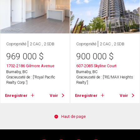
Copropriété
2 CAC , 2 SDB
Copropriété
2 CAC , 2 SDB
969 000
$
900 000
$
1702-2186 Gilmore Avenue
607-2085 Skyline Court
Burnaby, BC
Burnaby, BC
Gracieuseté de : ['Royal Pacific
Gracieuseté de : ['RE/MAX Heights
Realty Corp.']
Realty']
Enregistrer
Voir
Enregistrer
Voir
Haut de page