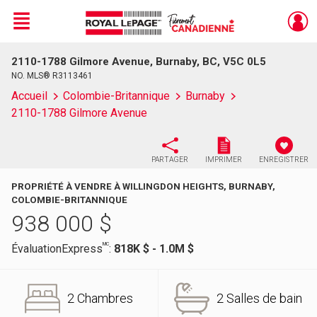
Menu
2110-1788 Gilmore Avenue, Burnaby, BC, V5C 0L5
Live
En Direct
NO. MLS® R3113461
Accueil
Colombie-Britannique
Burnaby
2110-1788 Gilmore Avenue
PARTAGER
IMPRIMER
ENREGISTRER
PROPRIÉTÉ À VENDRE À WILLINGDON HEIGHTS, BURNABY,
COLOMBIE-BRITANNIQUE
938 000
$
MC
ÉvaluationExpress
:
818K $ - 1.0M $
2 Chambres
2 Salles de bain