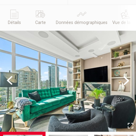
Détails
Carte
Données démographiques
Vue de la r
Previous
Next