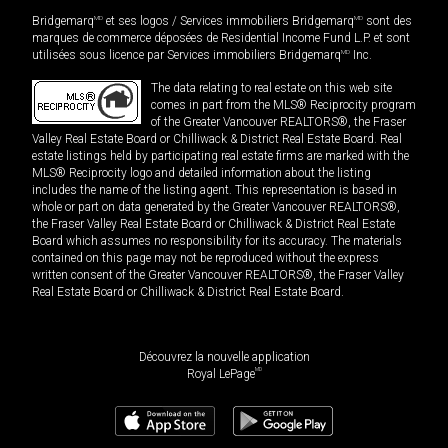
Bridgemarq
MD
et ses logos / Services immobiliers Bridgemarq
MD
sont des
marques de commerce déposées de Residential Income Fund L.P. et sont
utilisées sous licence par Services immobiliers Bridgemarq
MD
Inc.
The data relating to real estate on this web site
comes in part from the MLS® Reciprocity program
of the Greater Vancouver REALTORS®, the Fraser
Valley Real Estate Board or Chilliwack & District Real Estate Board. Real
estate listings held by participating real estate firms are marked with the
MLS® Reciprocity logo and detailed information about the listing
includes the name of the listing agent. This representation is based in
whole or part on data generated by the Greater Vancouver REALTORS®,
the Fraser Valley Real Estate Board or Chilliwack & District Real Estate
Board which assumes no responsibility for its accuracy. The materials
contained on this page may not be reproduced without the express
written consent of the Greater Vancouver REALTORS®, the Fraser Valley
Real Estate Board or Chilliwack & District Real Estate Board.
Découvrez la nouvelle application
MD
Royal LePage
938 000
$