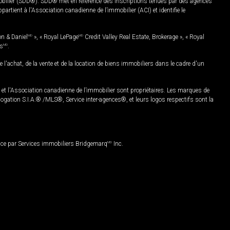
mobilier (SDD®). SDD® met en référence des inscriptions tenues par des agences
rtient à l'Association canadienne de l’immobilier (ACI) et identifie le
on & Daniel
MD
», « Royal LePage
MD
Credit Valley Real Estate, Brokerage », « Royal
es
MD
.
chat, de la vente et de la location de biens immobiliers dans le cadre d'un
Association canadienne de l’immobilier sont propriétaires. Les marques de
ation S.I.A.® /MLS®, Service inter-agences®, et leurs logos respectifs sont la
nce par Services immobiliers Bridgemarq
MD
Inc.