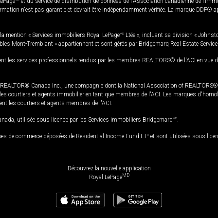
LePage
et du service de distribution de données de l'Association canadienne de l’im
rmation n'est pas garantie et devrait être indépendamment vérifiée. La marque DDF® appa
la mention « Services immobiliers Royal LePage
MD
Ltée », incluant sa division « Johnst
bles Mont-Tremblant » appartiennent et sont gérés par Bridgemarq Real Estate Servic
 les services professionnels rendus par les membres REALTORS® de l'ACI en vue de l'a
TOR® Canada Inc., une compagnie dont la National Association of REALTORS® et l'
s courtiers et agents immobilier en tant que membres de l'ACI. Les marques d'homolog
ssent les courtiers et agents membres de l'ACI.
da, utilisée sous licence par les Services immobiliers Bridgemarq
MD
.
s de commerce déposées de Residential Income Fund L.P. et sont utilisées sous lice
Découvrez la nouvelle application
MD
Royal LePage