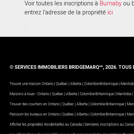
Voir toutes les inscriptions à
Burnaby
ou b
entrez l'adresse de la propriété
ici
.
© SERVICES IMMOBILIERS BRIDGEMARQ
, 2026.
TOUS D
MD
Trouver une maison
Ontario
|
Québec
|
Alberta
|
Colombie-Britannique
|
Manitob
Maisons à louer -
Ontario
|
Québec
|
Alberta
|
Colombie-Britannique
|
Manitoba
|
Trouver des courtiers en
Ontario
|
Québec
|
Alberta
|
Colombie-Britannique
|
Man
Parcourir les bureaux en
Ontario
|
Québec
|
Alberta
|
Colombie-Britannique
|
Man
Afficher les propriétés résidentielles au Canada
|
Dernières inscriptions au Cana