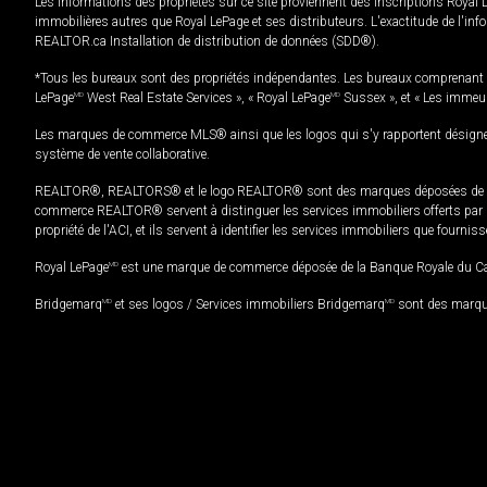
Les informations des propriétés sur ce site proviennent des inscriptions Royal 
immobilières autres que Royal LePage et ses distributeurs. L'exactitude de l'info
REALTOR.ca Installation de distribution de données (SDD®).
*Tous les bureaux sont des propriétés indépendantes. Les bureaux comprenant 
LePage
MD
West Real Estate Services », « Royal LePage
MD
Sussex », et « Les immeu
Les marques de commerce MLS® ainsi que les logos qui s'y rapportent désignent
système de vente collaborative.
REALTOR®, REALTORS® et le logo REALTOR® sont des marques déposées de REAL
commerce REALTOR® servent à distinguer les services immobiliers offerts par le
propriété de l'ACI, et ils servent à identifier les services immobiliers que fourni
Royal LePage
MD
est une marque de commerce déposée de la Banque Royale du Cana
Bridgemarq
MD
et ses logos / Services immobiliers Bridgemarq
MD
sont des marque