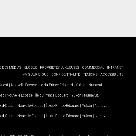
E DES MÉDIAS
BLOGUE
PROPRIÉTÉS LUXUEUSES
COMMERCIAL
INTRANET
AVIS JURIDIQUE
CONFIDENTIALITÉ
TÉMOINS
ACCESSIBILITÉ
-Ouest
|
Nouvelle-Écosse
|
Île-du-Prince-Édouard
|
Yukon
|
Nunavut
.
est
|
Nouvelle-Écosse
|
Île-du-Prince-Édouard
|
Yukon
|
Nunavut
.
Nord-Ouest
|
Nouvelle-Écosse
|
Île-du-Prince-Édouard
|
Yukon
|
Nunavut
Nord-Ouest
|
Nouvelle-Écosse
|
Île-du-Prince-Édouard
|
Yukon
|
Nunavut