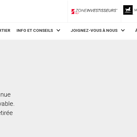
ZoneInvestisseurs RLP
RTIER
INFO ET CONSEILS
JOIGNEZ-VOUS À NOUS
enue
vable.
etirée