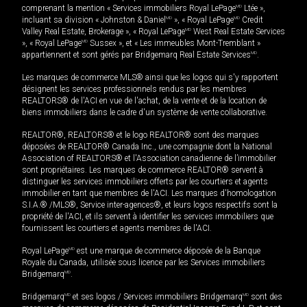
comprenant la mention « Services immobiliers Royal LePage
MD
Ltée »,
incluant sa division « Johnston & Daniel
MD
», « Royal LePage
MD
Credit
Valley Real Estate, Brokerage », « Royal LePage
MD
West Real Estate Services
», « Royal LePage
MD
Sussex », et « Les immeubles Mont-Tremblant »
appartiennent et sont gérés par Bridgemarq Real Estate Services
MD
.
Les marques de commerce MLS® ainsi que les logos qui s'y rapportent
désignent les services professionnels rendus par les membres
REALTORS® de l'ACI en vue de l'achat, de la vente et de la location de
biens immobiliers dans le cadre d'un système de vente collaborative.
REALTOR®, REALTORS® et le logo REALTOR® sont des marques
déposées de REALTOR® Canada Inc., une compagnie dont la National
Association of REALTORS® et l'Association canadienne de l’immobilier
sont propriétaires. Les marques de commerce REALTOR® servent à
distinguer les services immobiliers offerts par les courtiers et agents
immobilier en tant que membres de l'ACI. Les marques d'homologation
S.I.A.® /MLS®, Service inter-agences®, et leurs logos respectifs sont la
propriété de l'ACI, et ils servent à identifier les services immobiliers que
fournissent les courtiers et agents membres de l'ACI.
Royal LePage
MD
est une marque de commerce déposée de la Banque
Royale du Canada, utilisée sous licence par les Services immobiliers
Bridgemarq
MD
.
Bridgemarq
MD
et ses logos / Services immobiliers Bridgemarq
MD
sont des