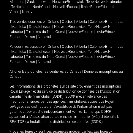
Manitoba
|
Saskatchewan
|
Nouveau-Brunswick
|
Terre-Neuve-et-Labrador
|
Territoires du Nord-Ouest
|
Nouvelle-Écosse
|
Île-du-Prince-Édouard
|
Yukon
|
Nunavut
.
Trouver des courtiers en
Ontario
|
Québec
|
Alberta
|
Colombie-Britannique
|
Manitoba
|
Saskatchewan
|
Nouveau-Brunswick
|
Terre-Neuve-et-
Labrador
|
Territoires du Nord-Ouest
|
Nouvelle-Écosse
|
Île-du-Prince-
Édouard
|
Yukon
|
Nunavut
Parcourir les bureaux en
Ontario
|
Québec
|
Alberta
|
Colombie-Britannique
|
Manitoba
|
Saskatchewan
|
Nouveau-Brunswick
|
Terre-Neuve-et-
Labrador
|
Territoires du Nord-Ouest
|
Nouvelle-Écosse
|
Île-du-Prince-
Édouard
|
Yukon
|
Nunavut
Afficher les propriétés résidentielles au Canada
|
Dernières inscriptions au
Canada
Les informations des propriétés sur ce site proviennent des inscriptions
Royal LePage
MD
et du service de distribution de données de l'Association
canadienne de l’immobilier (SDD®). SDD® met en référence des
inscriptions tenues par des agences immobilières autres que Royal
LePage et ses distributeurs. L'exactitude de l'information n'est pas
garantie et devrait être indépendamment vérifiée. La marque DDF®
appartient à l'Association canadienne de l’immobilier (ACI) et identifie le
REALTOR.ca Installation de distribution de données (SDD®).
*Tous les bureaux sont des propriétés indépendantes. Les bureaux