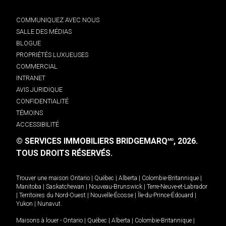
COMMUNIQUEZ AVEC NOUS
SALLE DES MÉDIAS
BLOGUE
PROPRIÉTÉS LUXUEUSES
COMMERCIAL
INTRANET
AVIS JURIDIQUE
CONFIDENTIALITÉ
TÉMOINS
ACCESSIBILITÉ
© SERVICES IMMOBILIERS BRIDGEMARQ
, 2026.
MD
TOUS DROITS RÉSERVÉS.
Trouver une maison
Ontario
|
Québec
|
Alberta
|
Colombie-Britannique
|
Manitoba
|
Saskatchewan
|
Nouveau-Brunswick
|
Terre-Neuve-et-Labrador
|
Territoires du Nord-Ouest
|
Nouvelle-Écosse
|
Île-du-Prince-Édouard
|
Yukon
|
Nunavut
.
Maisons à louer -
Ontario
|
Québec
|
Alberta
|
Colombie-Britannique
|