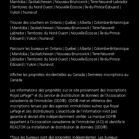
Manitoba
|
Saskatchewan
|
Nouveau-Brunswick
|
Terre-Neuve-et-Labrador
|
Territoires du Nord-Ouest
|
Nouvelle-Écosse
|
Île-du-Prince-Édouard
|
Yukon
|
Nunavut
.
Trouver des courtiers en
Ontario
|
Québec
|
Alberta
|
Colombie-Britannique
|
Manitoba
|
Saskatchewan
|
Nouveau-Brunswick
|
Terre-Neuve-et-
Labrador
|
Territoires du Nord-Ouest
|
Nouvelle-Écosse
|
Île-du-Prince-
Édouard
|
Yukon
|
Nunavut
Parcourir les bureaux en
Ontario
|
Québec
|
Alberta
|
Colombie-Britannique
|
Manitoba
|
Saskatchewan
|
Nouveau-Brunswick
|
Terre-Neuve-et-
Labrador
|
Territoires du Nord-Ouest
|
Nouvelle-Écosse
|
Île-du-Prince-
Édouard
|
Yukon
|
Nunavut
Afficher les propriétés résidentielles au Canada
|
Dernières inscriptions au
Canada
Les informations des propriétés sur ce site proviennent des inscriptions
Royal LePage
MD
et du service de distribution de données de l'Association
canadienne de l’immobilier (SDD®). SDD® met en référence des
inscriptions tenues par des agences immobilières autres que Royal
LePage et ses distributeurs. L'exactitude de l'information n'est pas
garantie et devrait être indépendamment vérifiée. La marque DDF®
appartient à l'Association canadienne de l’immobilier (ACI) et identifie le
REALTOR.ca Installation de distribution de données (SDD®).
*Tous les bureaux sont des propriétés indépendantes. Les bureaux