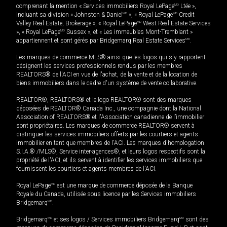
comprenant la mention « Services immobiliers Royal LePage
MD
Ltée »,
incluant sa division « Johnston & Daniel
MD
», « Royal LePage
MD
Credit
Valley Real Estate, Brokerage », « Royal LePage
MD
West Real Estate Services
», « Royal LePage
MD
Sussex », et « Les immeubles Mont-Tremblant »
appartiennent et sont gérés par Bridgemarq Real Estate Services
MD
.
Les marques de commerce MLS® ainsi que les logos qui s'y rapportent
désignent les services professionnels rendus par les membres
REALTORS® de l'ACI en vue de l'achat, de la vente et de la location de
biens immobiliers dans le cadre d'un système de vente collaborative.
REALTOR®, REALTORS® et le logo REALTOR® sont des marques
déposées de REALTOR® Canada Inc., une compagnie dont la National
Association of REALTORS® et l'Association canadienne de l’immobilier
sont propriétaires. Les marques de commerce REALTOR® servent à
distinguer les services immobiliers offerts par les courtiers et agents
immobilier en tant que membres de l'ACI. Les marques d'homologation
S.I.A.® /MLS®, Service inter-agences®, et leurs logos respectifs sont la
propriété de l'ACI, et ils servent à identifier les services immobiliers que
fournissent les courtiers et agents membres de l'ACI.
Royal LePage
MD
est une marque de commerce déposée de la Banque
Royale du Canada, utilisée sous licence par les Services immobiliers
Bridgemarq
MD
.
Bridgemarq
MD
et ses logos / Services immobiliers Bridgemarq
MD
sont des