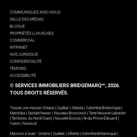
COMMUNIQUEZ AVEC NOUS
SALLE DES MÉDIAS
BLOGUE
PROPRIÉTÉS LUXUEUSES
COMMERCIAL
INTRANET
AVIS JURIDIQUE
CONFIDENTIALITÉ
TÉMOINS
ACCESSIBILITÉ
© SERVICES IMMOBILIERS BRIDGEMARQ
, 2026.
MD
TOUS DROITS RÉSERVÉS.
Trouver une maison
Ontario
|
Québec
|
Alberta
|
Colombie-Britannique
|
Manitoba
|
Saskatchewan
|
Nouveau-Brunswick
|
Terre-Neuve-et-Labrador
|
Territoires du Nord-Ouest
|
Nouvelle-Écosse
|
Île-du-Prince-Édouard
|
Yukon
|
Nunavut
.
Maisons à louer -
Ontario
|
Québec
|
Alberta
|
Colombie-Britannique
|