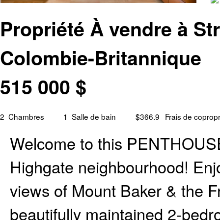
Propriété À vendre à St
Colombie-Britannique
515 000
$
2
Chambres
1
Salle de bain
$366.9
Frais de copropr
Welcome to this PENTHOUSE un
Highgate neighbourhood! Enjo
views of Mount Baker & the Fra
beautifully maintained 2-bed