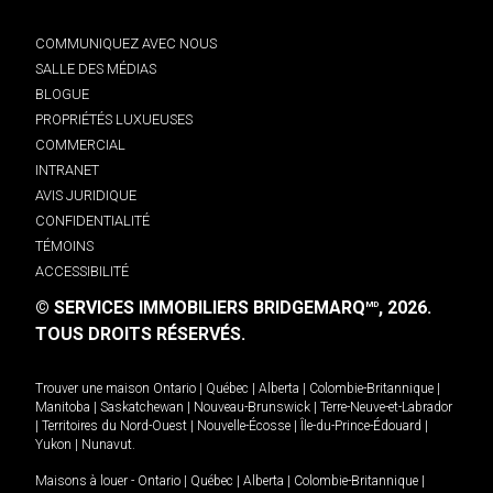
COMMUNIQUEZ AVEC NOUS
SALLE DES MÉDIAS
BLOGUE
PROPRIÉTÉS LUXUEUSES
COMMERCIAL
INTRANET
AVIS JURIDIQUE
CONFIDENTIALITÉ
TÉMOINS
ACCESSIBILITÉ
© SERVICES IMMOBILIERS BRIDGEMARQ
, 2026.
MD
TOUS DROITS RÉSERVÉS.
Trouver une maison
Ontario
|
Québec
|
Alberta
|
Colombie-Britannique
|
Manitoba
|
Saskatchewan
|
Nouveau-Brunswick
|
Terre-Neuve-et-Labrador
|
Territoires du Nord-Ouest
|
Nouvelle-Écosse
|
Île-du-Prince-Édouard
|
Yukon
|
Nunavut
.
Maisons à louer -
Ontario
|
Québec
|
Alberta
|
Colombie-Britannique
|