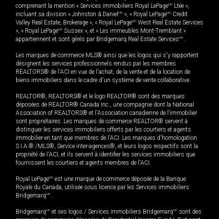
comprenant la mention « Services immobiliers Royal LePage
MD
Ltée »,
incluant sa division « Johnston & Daniel
MD
», « Royal LePage
MD
Credit
Valley Real Estate, Brokerage », « Royal LePage
MD
West Real Estate Services
», « Royal LePage
MD
Sussex », et « Les immeubles Mont-Tremblant »
appartiennent et sont gérés par Bridgemarq Real Estate Services
MD
.
Les marques de commerce MLS® ainsi que les logos qui s'y rapportent
désignent les services professionnels rendus par les membres
REALTORS® de l'ACI en vue de l'achat, de la vente et de la location de
biens immobiliers dans le cadre d'un système de vente collaborative.
REALTOR®, REALTORS® et le logo REALTOR® sont des marques
déposées de REALTOR® Canada Inc., une compagnie dont la National
Association of REALTORS® et l'Association canadienne de l’immobilier
sont propriétaires. Les marques de commerce REALTOR® servent à
distinguer les services immobiliers offerts par les courtiers et agents
immobilier en tant que membres de l'ACI. Les marques d'homologation
S.I.A.® /MLS®, Service inter-agences®, et leurs logos respectifs sont la
propriété de l'ACI, et ils servent à identifier les services immobiliers que
fournissent les courtiers et agents membres de l'ACI.
Royal LePage
MD
est une marque de commerce déposée de la Banque
Royale du Canada, utilisée sous licence par les Services immobiliers
Bridgemarq
MD
.
Bridgemarq
MD
et ses logos / Services immobiliers Bridgemarq
MD
sont des