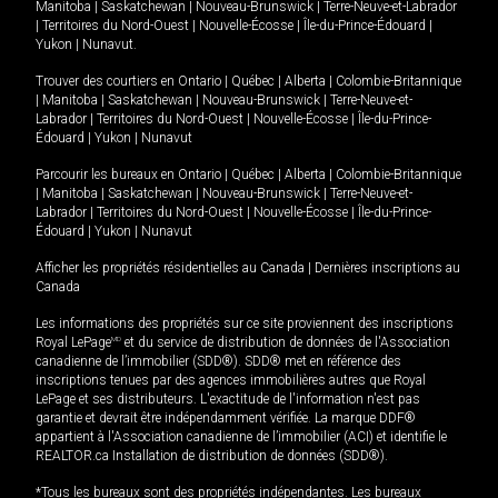
Manitoba
|
Saskatchewan
|
Nouveau-Brunswick
|
Terre-Neuve-et-Labrador
|
Territoires du Nord-Ouest
|
Nouvelle-Écosse
|
Île-du-Prince-Édouard
|
Yukon
|
Nunavut
.
Trouver des courtiers en
Ontario
|
Québec
|
Alberta
|
Colombie-Britannique
|
Manitoba
|
Saskatchewan
|
Nouveau-Brunswick
|
Terre-Neuve-et-
Labrador
|
Territoires du Nord-Ouest
|
Nouvelle-Écosse
|
Île-du-Prince-
Édouard
|
Yukon
|
Nunavut
Parcourir les bureaux en
Ontario
|
Québec
|
Alberta
|
Colombie-Britannique
|
Manitoba
|
Saskatchewan
|
Nouveau-Brunswick
|
Terre-Neuve-et-
Labrador
|
Territoires du Nord-Ouest
|
Nouvelle-Écosse
|
Île-du-Prince-
Édouard
|
Yukon
|
Nunavut
Afficher les propriétés résidentielles au Canada
|
Dernières inscriptions au
Canada
Les informations des propriétés sur ce site proviennent des inscriptions
Royal LePage
MD
et du service de distribution de données de l'Association
canadienne de l’immobilier (SDD®). SDD® met en référence des
inscriptions tenues par des agences immobilières autres que Royal
LePage et ses distributeurs. L'exactitude de l'information n'est pas
garantie et devrait être indépendamment vérifiée. La marque DDF®
appartient à l'Association canadienne de l’immobilier (ACI) et identifie le
REALTOR.ca Installation de distribution de données (SDD®).
*Tous les bureaux sont des propriétés indépendantes. Les bureaux