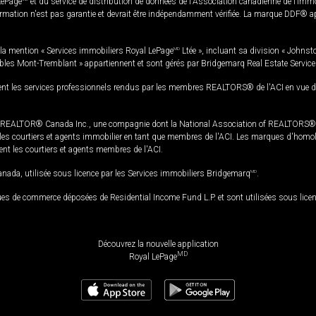
LePage
et du service de distribution de données de l'Association canadienne de l’im
rmation n'est pas garantie et devrait être indépendamment vérifiée. La marque DDF® appa
la mention « Services immobiliers Royal LePage
MD
Ltée », incluant sa division « Johnst
bles Mont-Tremblant » appartiennent et sont gérés par Bridgemarq Real Estate Servic
 les services professionnels rendus par les membres REALTORS® de l'ACI en vue de l'a
TOR® Canada Inc., une compagnie dont la National Association of REALTORS® et l'
s courtiers et agents immobilier en tant que membres de l'ACI. Les marques d'homolog
ssent les courtiers et agents membres de l'ACI.
da, utilisée sous licence par les Services immobiliers Bridgemarq
MD
.
s de commerce déposées de Residential Income Fund L.P. et sont utilisées sous lice
Découvrez la nouvelle application
MD
Royal LePage