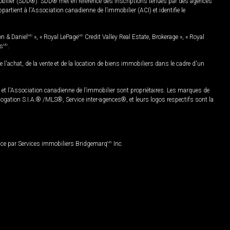
mobilier (SDD®). SDD® met en référence des inscriptions tenues par des agences
rtient à l'Association canadienne de l’immobilier (ACI) et identifie le
on & Daniel
MD
», « Royal LePage
MD
Credit Valley Real Estate, Brokerage », « Royal
es
MD
.
chat, de la vente et de la location de biens immobiliers dans le cadre d'un
Association canadienne de l’immobilier sont propriétaires. Les marques de
ation S.I.A.® /MLS®, Service inter-agences®, et leurs logos respectifs sont la
nce par Services immobiliers Bridgemarq
MD
Inc.