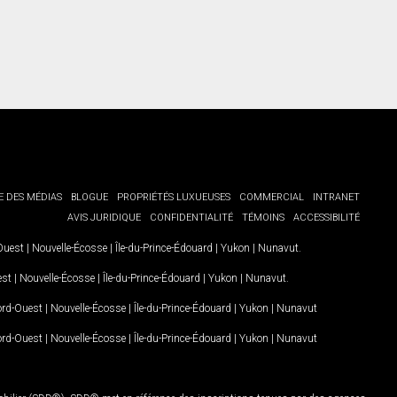
E DES MÉDIAS
BLOGUE
PROPRIÉTÉS LUXUEUSES
COMMERCIAL
INTRANET
AVIS JURIDIQUE
CONFIDENTIALITÉ
TÉMOINS
ACCESSIBILITÉ
-Ouest
|
Nouvelle-Écosse
|
Île-du-Prince-Édouard
|
Yukon
|
Nunavut
.
est
|
Nouvelle-Écosse
|
Île-du-Prince-Édouard
|
Yukon
|
Nunavut
.
Nord-Ouest
|
Nouvelle-Écosse
|
Île-du-Prince-Édouard
|
Yukon
|
Nunavut
Nord-Ouest
|
Nouvelle-Écosse
|
Île-du-Prince-Édouard
|
Yukon
|
Nunavut