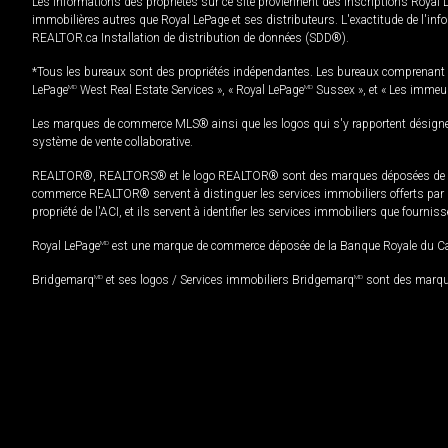
Les informations des propriétés sur ce site proviennent des inscriptions Royal 
immobilières autres que Royal LePage et ses distributeurs. L'exactitude de l'info
REALTOR.ca Installation de distribution de données (SDD®).
*Tous les bureaux sont des propriétés indépendantes. Les bureaux comprenant 
LePage
MD
West Real Estate Services », « Royal LePage
MD
Sussex », et « Les immeu
Les marques de commerce MLS® ainsi que les logos qui s'y rapportent désignent
système de vente collaborative.
REALTOR®, REALTORS® et le logo REALTOR® sont des marques déposées de REAL
commerce REALTOR® servent à distinguer les services immobiliers offerts par le
propriété de l'ACI, et ils servent à identifier les services immobiliers que fourni
Royal LePage
MD
est une marque de commerce déposée de la Banque Royale du Cana
Bridgemarq
MD
et ses logos / Services immobiliers Bridgemarq
MD
sont des marque