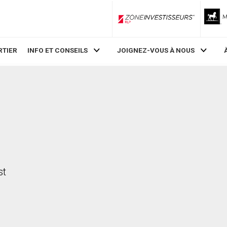
ZoneInvestisseurs RLP
RTIER
INFO ET CONSEILS
JOIGNEZ-VOUS À NOUS
st