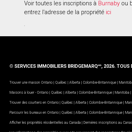
Voir toutes les inscriptions à
Burnaby
ou b
entrez l'adresse de la propriété
ici
.
© SERVICES IMMOBILIERS BRIDGEMARQ
, 2026.
TOUS D
MD
Trouver une maison
Ontario
|
Québec
|
Alberta
|
Colombie-Britannique
|
Manitob
Maisons à louer -
Ontario
|
Québec
|
Alberta
|
Colombie-Britannique
|
Manitoba
|
Trouver des courtiers en
Ontario
|
Québec
|
Alberta
|
Colombie-Britannique
|
Man
Parcourir les bureaux en
Ontario
|
Québec
|
Alberta
|
Colombie-Britannique
|
Man
Afficher les propriétés résidentielles au Canada
|
Dernières inscriptions au Cana