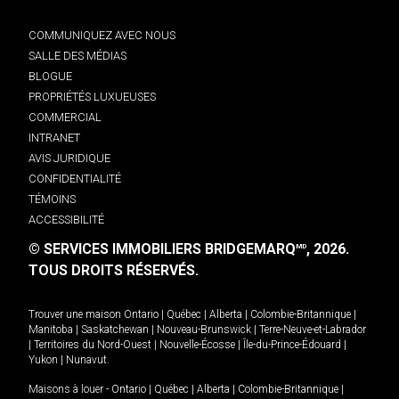
COMMUNIQUEZ AVEC NOUS
SALLE DES MÉDIAS
BLOGUE
PROPRIÉTÉS LUXUEUSES
COMMERCIAL
INTRANET
AVIS JURIDIQUE
CONFIDENTIALITÉ
TÉMOINS
ACCESSIBILITÉ
© SERVICES IMMOBILIERS BRIDGEMARQ
, 2026.
MD
TOUS DROITS RÉSERVÉS.
Trouver une maison
Ontario
|
Québec
|
Alberta
|
Colombie-Britannique
|
Manitoba
|
Saskatchewan
|
Nouveau-Brunswick
|
Terre-Neuve-et-Labrador
|
Territoires du Nord-Ouest
|
Nouvelle-Écosse
|
Île-du-Prince-Édouard
|
Yukon
|
Nunavut
.
Maisons à louer -
Ontario
|
Québec
|
Alberta
|
Colombie-Britannique
|