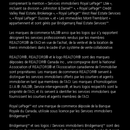
comprenant la mention « Services immobiliers Royal LePage
MD
Ltée »,
incluant sa division « Johnston & Daniel
MD
», « Royal LePage
MD
Credit
Valley Real Estate, Brokerage », « Royal LePage
MD
West Real Estate Services
», « Royal LePage
MD
Sussex », et « Les immeubles Mont-Tremblant »
appartiennent et sont gérés par Bridgemarq Real Estate Services
MD
.
Les marques de commerce MLS® ainsi que les logos qui s'y rapportent
désignent les services professionnels rendus par les membres
REALTORS® de l'ACI en vue de l'achat, de la vente et de la location de
biens immobiliers dans le cadre d'un système de vente collaborative.
REALTOR®, REALTORS® et le logo REALTOR® sont des marques
déposées de REALTOR® Canada Inc., une compagnie dont la National
Association of REALTORS® et l'Association canadienne de l’immobilier
sont propriétaires. Les marques de commerce REALTOR® servent à
distinguer les services immobiliers offerts par les courtiers et agents
immobilier en tant que membres de l'ACI. Les marques d'homologation
S.I.A.® /MLS®, Service inter-agences®, et leurs logos respectifs sont la
propriété de l'ACI, et ils servent à identifier les services immobiliers que
fournissent les courtiers et agents membres de l'ACI.
Royal LePage
MD
est une marque de commerce déposée de la Banque
Royale du Canada, utilisée sous licence par les Services immobiliers
Bridgemarq
MD
.
Bridgemarq
MD
et ses logos / Services immobiliers Bridgemarq
MD
sont des