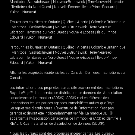
Manitoba
|
Saskatchewan
|
Nouveau-Brunswick
|
Terre-Neuve-et-Labrador
|
Territoires du Nord-Ouest
|
Nouvelle-Écosse
|
Île-du-Prince-Édouard
|
Yukon
|
Nunavut
.
Trouver des courtiers en
Ontario
|
Québec
|
Alberta
|
Colombie-Britannique
|
Manitoba
|
Saskatchewan
|
Nouveau-Brunswick
|
Terre-Neuve-et-
Labrador
|
Territoires du Nord-Ouest
|
Nouvelle-Écosse
|
Île-du-Prince-
Édouard
|
Yukon
|
Nunavut
Parcourir les bureaux en
Ontario
|
Québec
|
Alberta
|
Colombie-Britannique
|
Manitoba
|
Saskatchewan
|
Nouveau-Brunswick
|
Terre-Neuve-et-
Labrador
|
Territoires du Nord-Ouest
|
Nouvelle-Écosse
|
Île-du-Prince-
Édouard
|
Yukon
|
Nunavut
Afficher les propriétés résidentielles au Canada
|
Dernières inscriptions au
Canada
Les informations des propriétés sur ce site proviennent des inscriptions
Royal LePage
MD
et du service de distribution de données de l'Association
canadienne de l’immobilier (SDD®). SDD® met en référence des
inscriptions tenues par des agences immobilières autres que Royal
LePage et ses distributeurs. L'exactitude de l'information n'est pas
garantie et devrait être indépendamment vérifiée. La marque DDF®
appartient à l'Association canadienne de l’immobilier (ACI) et identifie le
REALTOR.ca Installation de distribution de données (SDD®).
*Tous les bureaux sont des propriétés indépendantes. Les bureaux